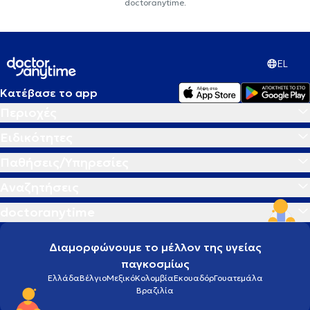
doctoranytime.
EL
Κατέβασε το app
Περιοχές
Ειδικότητες
Παθήσεις/Υπηρεσίες
Αναζητήσεις
doctoranytime
Διαμορφώνουμε το μέλλον της υγείας
παγκοσμίως
Ελλάδα
Βέλγιο
Μεξικό
Κολομβία
Εκουαδόρ
Γουατεμάλα
Βραζιλία