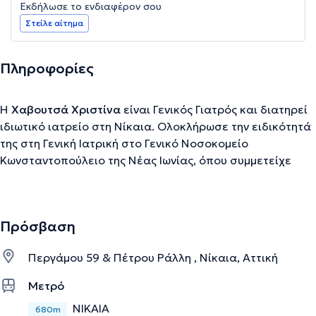
Εκδήλωσε το ενδιαφέρον σου
Στείλε αίτημα
Πληροφορίες
Η
Χαβουτσά Χριστίνα
είναι Γενικός Γιατρός και διατηρεί
ιδιωτικό ιατρείο στη Νίκαια. Ολοκλήρωσε την ειδικότητά
της στη Γενική Ιατρική στο Γενικό Νοσοκομείο
Κωνσταντοπούλειο της Νέας Ιωνίας, όπου συμμετείχε
στις ενεργείς εφημερίες του νοσοκομείου και για 10 μήνες
προσέφερε τις υπηρεσίες της και στο Κέντρο Υγείας
Νέας Μάκρης. Επιπρόσθετα, εκπαιδεύτηκε στο Γενικό
Πρόσβαση
Νοσοκομείο Κορίνθου, ενώ κατά τη διάρκεια της
επαγγελματικής της πορείας εργάστηκε στην κλινική
Περγάμου 59 & Πέτρου Ράλλη , Νίκαια, Αττική
Λευκός Σταυρός στον Πειραιά. Σήμερα, παράλληλα με το
ιδιωτικό της ιατρείο, αποτελεί Καθηγήτρια του ΙΙΕΚ
Μετρό
Όμηρος. Τέλος, παρακολουθεί ιατρικά συνέδρια και
ΝΙΚΑΙΑ
680m
φροντίζει να ενημερώνεται συνεχώς για όλα τα νέα