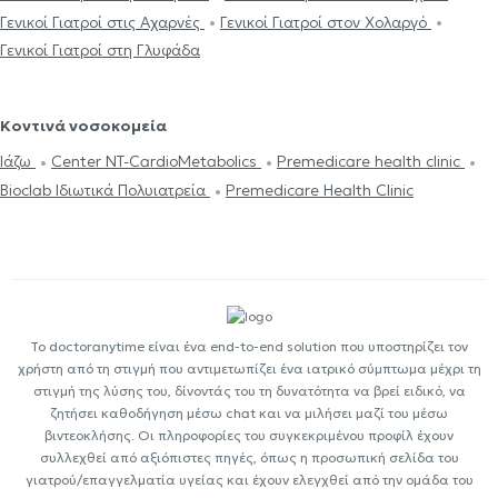
Γενικοί Γιατροί στις Αχαρνές
Γενικοί Γιατροί στον Χολαργό
Γενικοί Γιατροί στη Γλυφάδα
Κοντινά νοσοκομεία
Ιάζω
Center NT-CardioMetabolics
Premedicare health clinic
Bioclab Ιδιωτικά Πολυιατρεία
Premedicare Health Clinic
Το doctoranytime είναι ένα end-to-end solution που υποστηρίζει τον
χρήστη από τη στιγμή που αντιμετωπίζει ένα ιατρικό σύμπτωμα μέχρι τη
στιγμή της λύσης του, δίνοντάς του τη δυνατότητα να βρεί ειδικό, να
ζητήσει καθοδήγηση μέσω chat και να μιλήσει μαζί του μέσω
βιντεοκλήσης. Οι πληροφορίες του συγκεκριμένου προφίλ έχουν
συλλεχθεί από αξιόπιστες πηγές, όπως η προσωπική σελίδα του
γιατρού/επαγγελματία υγείας και έχουν ελεγχθεί από την ομάδα του