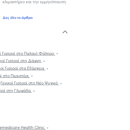
κλιμακτήριο και την εμμηνόπαυση
Δες όλο το άρθρο
οί Γιατροί στο Παλαιό Φάληρο
ικοί Γιατροί στη Δάφνη
κοί Γιατροί στα Εξάρχεια
οί στο Περιστέρι
Γενικοί Γιατροί στο Νέο Ψυχικό
ατροί στη Γλυφάδα
emedicare Health Clinic