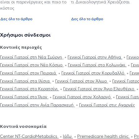
είναι οι παρενέργειες και ποιο το
τι Δικαιολογητικά Χρειάζεσαι
κόστος
Δες όλο το άρθρο
Δες όλο το άρθρο
Χρήσιμοι σύνδεσμοι
Κοντινές περιοχές
Γενικοί Γιατροί στη Νέα Σμύρνη
Γενικοί Γιατροί στην Αθήνα
Γενικ
Γενικοί Γιατροί στον Νέο Κόσμο
Γενικοί Γιατροί στο Κολωνάκι
Γεν
Γενικοί Γιατροί στον Πειραιά
Γενικοί Γιατροί στον Κορυδαλλό
Γενι
Γενικοί Γιατροί στα Ιλίσια
Γενικοί Γιατροί στον Άλιμο
Γενικοί Γιατρ
Γενικοί Γιατροί στο Κερατσίνι
Γενικοί Γιατροί στον Άγιο Ελευθέριο
Γενικοί Γιατροί στο Ίλιον
Γενικοί Γιατροί στον Χολαργό
Γενικοί Γι
Γενικοί Γιατροί στην Αγία Παρασκευή
Γενικοί Γιατροί στις Αχαρνές
Κοντινά νοσοκομεία
Center NT-CardioMetabolics
Ιάζω
Premedicare health clinic
Pr