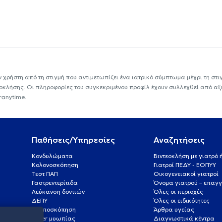
ν χρήστη από τη στιγμή που αντιμετωπίζει ένα ιατρικό σύμπτωμα μέχρι τη στιγμ
εοκλήσης. Οι πληροφορίες του συγκεκριμένου προφίλ έχουν συλλεχθεί από αξ
ranytime.
Παθήσεις/Υπηρεσίες
Αναζητήσεις
Κονδυλώματα
Βιντεοκλήση με γιατρό
Κολονοσκόπηση
Γιατροί ΠΕΔΥ - ΕΟΠΥΥ
Τεστ ΠΑΠ
Οικογενειακοί γιατροί
Γαστρεντερίτιδα
Όνομα γιατρού – επαγγ
Λεύκανση δοντιών
Όλες οι περιοχές
ΔΕΠΥ
Όλες οι ειδικότητες
Κολποσκόπηση
Άρθρα υγείας
Laser μυωπίας
Διαγνωστικά κέντρα