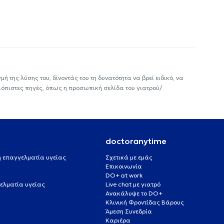
ή της λύσης του, δίνοντάς του τη δυνατότητα να βρεί ειδικό, να
ιόπιστες πηγές, όπως η προσωπική σελίδα του γιατρού/
doctoranytime
 ή επαγγελματία υγείας
Σχετικά με εμάς
Επικοινωνία
DO+ at work
ελματία υγείας
Live chat με γιατρό
Ανακάλυψε το DO+
Κλινική Φροντίδας Βάρους
Άμεση Συνεδρία
Καριέρα