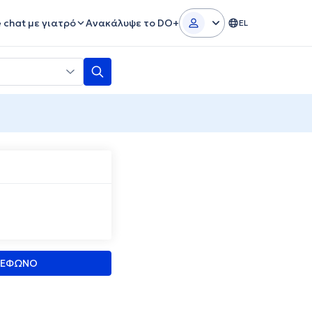
e chat με γιατρό
Ανακάλυψε το DO+
EL
ΛΕΦΩΝΟ