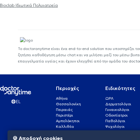
Bioclab Ιδιωτικά Πολυιατρεία
Το doctoranytime είναι ένα end-to-end solution που υποστηρίζει το
ζητήσει καθοδήγηση μέσω chat και να μιλήσει μαζί του μέσω βιντ
επαγγελματία υγείας και έχουν ελεγχθεί από την ομάδα του docto
Περιοχές
Ειδικότητες
Αθήνα
ΩΡΛ
EL
Θεσσαλονίκη
Δερματολόγοι
Πειραιάς
Γυναικολόγοι
Περιστέρι
Οδοντίατροι
Αμπελόκηποι
Παθολόγοι
Καλλιθέα
Ψυχολόγοι
Πάτρα
Οφθαλμίατροι
🍪 Αποδοχή cookies
Γλυφάδα
Ενδοκρινολόγοι