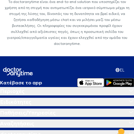
Το doctoranytime είναι ένα end-to-end solution που υποστηρίζει τον
χρήστη από τη στιγμή που αντιμετωπίζει ένα ιατρικό σύμπτωμα μέχρι τη
στιγμή της λύσης του, δίνοντάς του τη δυνατότητα να βρεί ειδικό, να
ζητήσει καθοδήγηση μέσω chat και να μιλήσει μαζί του μέσω
βιντεοκλήσης. Οι πληροφορίες του συγκεκριμένου προφίλ έχουν
συλλεχθεί από αξιόπιστες πηγές, όπως η προσωπική σελίδα του
γιατρού/επαγγελματία υγείας και έχουν ελεγχθεί από την ομάδα του
doctoranytime.
EL
Κατέβασε το app
Περιοχές
Ειδικότητες
Παθήσεις/Υπηρεσίες
Αναζητήσεις