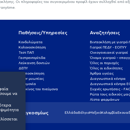
εοκλήσης. Οι πληροφορίες του συγκεκριμένου προφίλ έχουν συλλεχθεί από αξ
ranytime.
Παθήσεις/Υπηρεσίες
Αναζητήσεις
Κονδυλώματα
Βιντεοκλήση με γιατρό
Κολονοσκόπηση
Γιατροί ΠΕΔΥ - ΕΟΠΥΥ
Τεστ ΠΑΠ
Οικογενειακοί γιατροί
Γαστρεντερίτιδα
Όνομα γιατρού – επαγγ
Λεύκανση δοντιών
Όλες οι περιοχές
ΔΕΠΥ
Όλες οι ειδικότητες
Κολποσκόπηση
Άρθρα υγείας
Laser μυωπίας
Διαγνωστικά κέντρα
Πνευμονία
Διαγνωστικά κέντρα 
φαία
Καρκίνος του πνεύμονα
Συχνές ερωτήσεις - FA
σουμε να
Ρώτα τους ειδικούς μα
Λίστα φαρμάκων
σότερα
εψιμότητα
ς υγείας παγκοσμίως
Ελλάδα
Βέλγιο
Μεξικό
Κολομβία
Εκουαδ
ελίσσεται