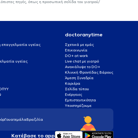
ιόπιστες πηγές, όπως η προσωπική σελίδα του γιατρού/
doctoranytime
 ή επαγγελματία υγείας
Σχετικά με εμάς
Επικοινωνία
DO+ at work
ελματία υγείας
Live chat με γιατρό
Ανακάλυψε το DO+
Κλινική Φροντίδας Βάρους
Άμεση Συνεδρία
Καριέρα
ΕΟΠΥΥ
Σελίδα τύπου
Q
Ενέργειες
ς
Εμπιστευτικότητα
Υποστηρίζουμε
όρ
Γουατεμάλα
Βραζιλία
Κατέβασε το app