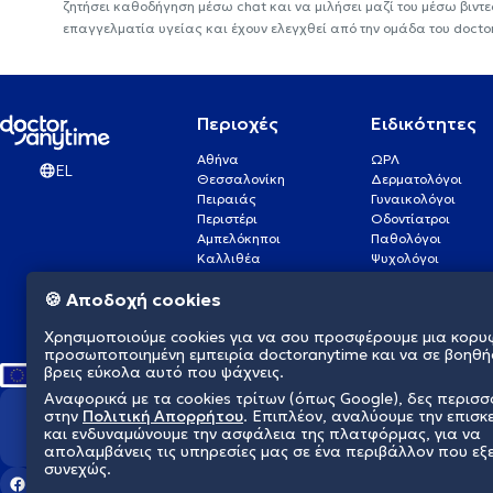
ζητήσει καθοδήγηση μέσω chat και να μιλήσει μαζί του μέσω βιντ
επαγγελματία υγείας και έχουν ελεγχθεί από την ομάδα του docto
Περιοχές
Ειδικότητες
Αθήνα
ΩΡΛ
EL
Θεσσαλονίκη
Δερματολόγοι
Πειραιάς
Γυναικολόγοι
Περιστέρι
Οδοντίατροι
Αμπελόκηποι
Παθολόγοι
Καλλιθέα
Ψυχολόγοι
Πάτρα
Οφθαλμίατροι
🍪 Αποδοχή cookies
Γλυφάδα
Ενδοκρινολόγοι
Νίκαια
Ουρολόγοι
Χρησιμοποιούμε cookies για να σου προσφέρουμε μια κορυ
Νέα Σμύρνη
Καρδιολόγοι
προσωποποιημένη εμπειρία doctoranytime και να σε βοηθή
βρεις εύκολα αυτό που ψάχνεις.
Αναφορικά με τα cookies τρίτων (όπως Google), δες περισ
στην
Πολιτική Απορρήτου
. Επιπλέον, αναλύουμε την επισκ
Διαμορφώνουμε το μέλλον τη
και ενδυναμώνουμε την ασφάλεια της πλατφόρμας, για να
απολαμβάνεις τις υπηρεσίες μας σε ένα περιβάλλον που εξ
συνεχώς.