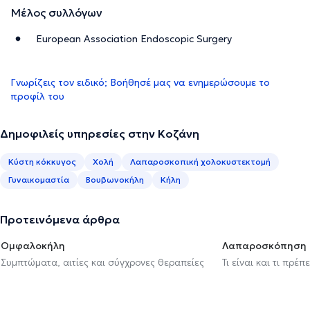
Μέλος συλλόγων
European Association Endoscopic Surgery
Γνωρίζεις τον ειδικό; Βοήθησέ μας να ενημερώσουμε το
προφίλ του
Δημοφιλείς υπηρεσίες στην Κοζάνη
Κύστη κόκκυγος
Χολή
Λαπαροσκοπική χολοκυστεκτομή
Γυναικομαστία
Βουβωνοκήλη
Κήλη
Προτεινόμενα άρθρα
Ομφαλοκήλη
Λαπαροσκόπηση
Συμπτώματα, αιτίες και σύγχρονες θεραπείες
Τι είναι και τι πρέ