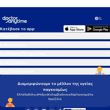
EL
Κατέβασε το app
Περιοχές
Ειδικότητες
Παθήσεις/Υπηρεσίες
Αναζητήσεις
doctoranytime
Διαμορφώνουμε το μέλλον της υγείας
παγκοσμίως
Ελλάδα
Βέλγιο
Μεξικό
Κολομβία
Εκουαδόρ
Γουατεμάλα
Βραζιλία