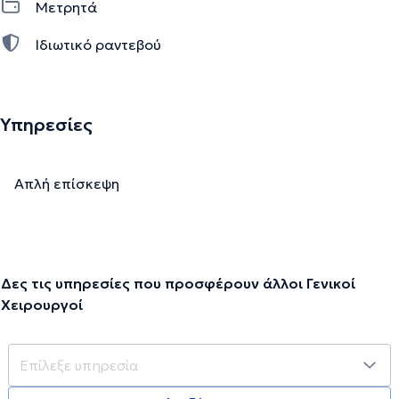
Μετρητά
Πολιτείες Αμερικής. Τα λαπαροσκοπικά υλικά που
χρησιμοποιούνται είναι υλικά τελευταίας Αμερικανικής
Ιδιωτικό ραντεβού
τεχνολογίας, όπως τα πλέγματα των κηλών που
χρησιμοποιούνται ευρέως στις Ηνωμένες Πολιτείες
Αμερικής.
Υπηρεσίες
Την περιγραφή επιμελείται η ομάδα του doctoranytime βασισμένη σε
επαληθευμένες πληροφορίες.
Απλή επίσκεψη
Δες τις υπηρεσίες που προσφέρουν άλλοι Γενικοί
Χειρουργοί