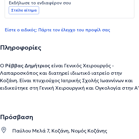
Εκδήλωσε το ενδιαφέρον σου
Στείλε αίτημα
Είστε ο ειδικός; Πάρτε τον έλεγχο του προφίλ σας
Πληροφορίες
Ο
Ρέββας Δημήτριος
είναι Γενικός Χειρουργός -
Λαπαροσκόπος και διατηρεί ιδιωτικό ιατρείο στην
Κοζάνη. Είναι πτυχιούχος Ιατρικής Σχολής Ιωαννίνων και
ειδικεύτηκε στη Γενική Χειρουργική και Ογκολογία στην Α’
Προπαιδευτική Χειρουργική Κλινική του Πανεπιστημιακού
Γενικού Νοσοκομείου Θεσσαλονίκης «ΑΧΕΠΑ». Είναι
πιστοποιημένος Λαπαροσκόπος Χειρουργός.
Πρόσβαση
Εκπαιδεύτηκε στη Λαπαροσκοπική χειρουργική των
χοληφόρων υπό την αιγίδα των Smith & Nephew dyonics
Παύλου Μελά 7, Κοζάνη, Νομός Κοζάνης
USA και έλαβε υποτροφία για Λαπαροσκοπική