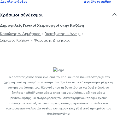
Δες όλο το άρθρο
Δες όλο το άρθρο
Χρήσιμοι σύνδεσμοι
Δημοφιλείς Γενικοί Χειρουργοί στην Κοζάνη
Κοκκώνης Α. Δημήτριος
Γκουτζιώτης Ιωάννης
Συριανός Καχλάν
Φαρμάκης Δημήτριος
Το doctoranytime είναι ένα end-to-end solution που υποστηρίζει τον
χρήστη από τη στιγμή που αντιμετωπίζει ένα ιατρικό σύμπτωμα μέχρι τη
στιγμή της λύσης του, δίνοντάς του τη δυνατότητα να βρεί ειδικό, να
ζητήσει καθοδήγηση μέσω chat και να μιλήσει μαζί του μέσω
βιντεοκλήσης. Οι πληροφορίες του συγκεκριμένου προφίλ έχουν
συλλεχθεί από αξιόπιστες πηγές, όπως η προσωπική σελίδα του
γιατρού/επαγγελματία υγείας και έχουν ελεγχθεί από την ομάδα του
doctoranytime.