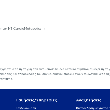
nter NT-CardioMetabolics
ν χρήστη από τη στιγμή που αντιμετωπίζει ένα ιατρικό σύμπτωμα μέχρι τη στιγμ
εοκλήσης. Οι πληροφορίες του συγκεκριμένου προφίλ έχουν συλλεχθεί από αξ
ranytime.
Παθήσεις/Υπηρεσίες
Αναζητήσεις
Κονδυλώματα
Βιντεοκλήση με γιατρό