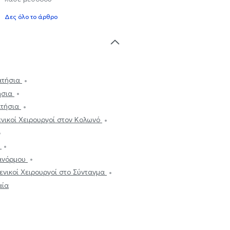
Δες όλο το άρθρο
Πατήσια
ήσια
ατήσια
ενικοί Χειρουργοί στον Κολωνό
η
Πανόρμου
ενικοί Χειρουργοί στο Σύνταγμα
αία