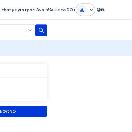
e chat με γιατρό
Ανακάλυψε το DO+
EL
ΛΕΦΩΝΟ