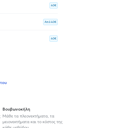
40€
Aπό 40€
40€
 του
Βουβωνοκήλη
ς
Μάθε τα πλεονεκτήματα, τα
μειονεκτήματα και το κόστος της
κάθε μεθόδου