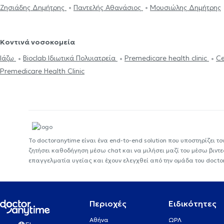
Ζησιάδης Δημήτρης
Παντελής Αθανάσιος
Μουσιώλης Δημήτρης
Κοντινά νοσοκομεία
Ιάζω
Bioclab Ιδιωτικά Πολυιατρεία
Premedicare health clinic
Ce
Premedicare Health Clinic
Το doctoranytime είναι ένα end-to-end solution που υποστηρίζει το
ζητήσει καθοδήγηση μέσω chat και να μιλήσει μαζί του μέσω βιντ
επαγγελματία υγείας και έχουν ελεγχθεί από την ομάδα του docto
Περιοχές
Ειδικότητες
Αθήνα
ΩΡΛ