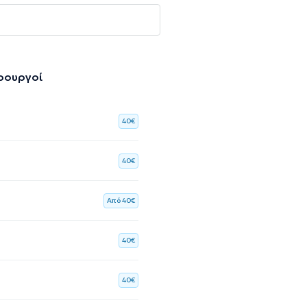
ιρουργοί
40€
40€
Aπό 40€
40€
40€