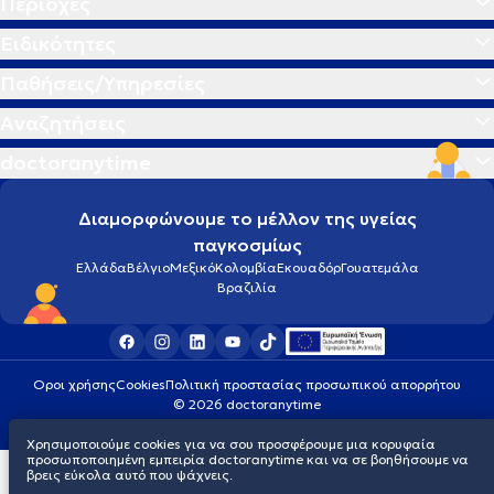
Περιοχές
Ειδικότητες
Παθήσεις/Υπηρεσίες
Αναζητήσεις
doctoranytime
Διαμορφώνουμε το μέλλον της υγείας
παγκοσμίως
Ελλάδα
Βέλγιο
Μεξικό
Κολομβία
Εκουαδόρ
Γουατεμάλα
Βραζιλία
Οροι χρήσης
Cookies
Πολιτική προστασίας προσωπικού απορρήτου
© 2026 doctoranytime
Χρησιμοποιούμε cookies για να σου προσφέρουμε μια κορυφαία
προσωποποιημένη εμπειρία doctoranytime και να σε βοηθήσουμε να
βρεις εύκολα αυτό που ψάχνεις.