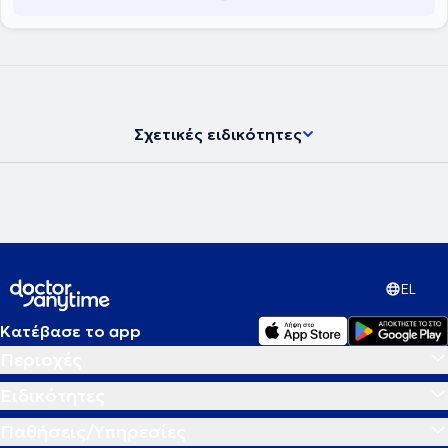
Ενδοκρινολογίας και Διαβήτη του Παιδιατρικού Κέντρου Αθηνών.
Διετέλεσε επίσης Ειδικός Επιστημονικός Συνεργάτης,
Πανεπιστημιακός και Ακαδημαϊκός Υπότροφος της Γ’ Παιδιατρικής
Κλινικής του Πανεπιστημίου Αθηνών στο Αττικό Νοσοκομείο επί 12
χρόνια (2006-2017). Ήταν υπεύθυνος του Ενδοκρινολογικού
Ιατρείου της Μονάδας Εφηβικής Υγείας της Β΄ Παιδιατρικής Κλινικής
του Πανεπιστημίου Αθηνών για 2 ακαδημαϊκά έτη (2015-2017). Από
Σχετικές ειδικότητες
τον Μάϊο του 2021 ως τον Αύγουστο του 2023 υπηρέτησε ως
Ακαδημαϊκός Υπότροφος στο Ιατρείο Υποδοχής Εφήβων με
Ενδοκρινικά Νοσήματα της Μονάδας Ενδοκρινολογίας της Β΄
Μαιευτικής – Γυναικολογικής Κλινικής του Πανεπιστημίου Αθηνών.
Ασκεί διδακτικό έργο στο Πρόγραμμα Μεταπτυχιακών Σπουδών
«Έρευνα στη Γυναικεία Αναπαραγωγή», στο ΠΜΣ «Ενδοκρινικές
Νεοπλασίες» της Χειρουργικής Κλινικής της Ιατρικής Σχολής του
Πανεπιστημίου Αθηνών, στο ΠΜΣ «Σύγχρονη πρόληψη και
αντιμετώπιση παιδιατρικών νοσημάτων» της Ιατρικής Σχολής του
EL
Πανεπιστημίου Θεσσαλίας καθώς και στα προπτυχιακά
υποχρεωτικά κατ’ επιλογήν μαθήματα της Ενδοκρινολογίας και της
Κατέβασε το app
Νεογνολογίας στην Ιατρική Σχολή Αθηνών. Έχει δημοσιεύσει πάνω
από 100 επιστημονικά άρθρα, εκ των οποίων 50 πλήρεις
Περιοχές
δημοσιεύσεις σε διεθνή περιοδικά του SCI (indexed in PubMed), εκ
των οποίων οι 24 την τελευταία 5ετία, με h-index 16 (5-yr h-index 13),
Ειδικότητες
h-10 index 26 (5-yr h-10 index 20) και 966 συνολικές παραθέσεις
εκ των οποίων οι 544 από το 2019. Έχει επίσης τουλάχιστον 58
Παθήσεις/Υπηρεσίες
δημοσιευμένα abstracts σε supplements διεθνών περιοδικών εκ των