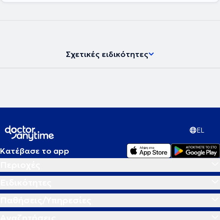
Διετέλεσε επίσης Ειδικός Επιστημονικός Συνεργάτης,
Πανεπιστημιακός και Ακαδημαϊκός Υπότροφος της Γ’ Παιδιατρικής
Κλινικής του Πανεπιστημίου Αθηνών στο Αττικό Νοσοκομείο επί 12
χρόνια (2006-2017). Ήταν υπεύθυνος του Ενδοκρινολογικού
Ιατρείου της Μονάδας Εφηβικής Υγείας της Β΄ Παιδιατρικής Κλινικής
του Πανεπιστημίου Αθηνών για 2 ακαδημαϊκά έτη (2015-2017). Από
Σχετικές ειδικότητες
τον Μάϊο του 2021 ως τον Αύγουστο του 2023 υπηρέτησε ως
Ακαδημαϊκός Υπότροφος στο Ιατρείο Υποδοχής Εφήβων με
Ενδοκρινικά Νοσήματα της Μονάδας Ενδοκρινολογίας της Β΄
Μαιευτικής – Γυναικολογικής Κλινικής του Πανεπιστημίου Αθηνών.
Ασκεί διδακτικό έργο στο Πρόγραμμα Μεταπτυχιακών Σπουδών
«Έρευνα στη Γυναικεία Αναπαραγωγή», στο ΠΜΣ «Ενδοκρινικές
Νεοπλασίες» της Χειρουργικής Κλινικής της Ιατρικής Σχολής του
Πανεπιστημίου Αθηνών, στο ΠΜΣ «Σύγχρονη πρόληψη και
αντιμετώπιση παιδιατρικών νοσημάτων» της Ιατρικής Σχολής του
EL
Πανεπιστημίου Θεσσαλίας καθώς και στα προπτυχιακά
υποχρεωτικά κατ’ επιλογήν μαθήματα της Ενδοκρινολογίας και της
Κατέβασε το app
Νεογνολογίας στην Ιατρική Σχολή Αθηνών. Έχει δημοσιεύσει πάνω
από 100 επιστημονικά άρθρα, εκ των οποίων 50 πλήρεις
Περιοχές
δημοσιεύσεις σε διεθνή περιοδικά του SCI (indexed in PubMed), εκ
των οποίων οι 24 την τελευταία 5ετία, με h-index 16 (5-yr h-index 13),
Ειδικότητες
h-10 index 26 (5-yr h-10 index 20) και 966 συνολικές παραθέσεις
εκ των οποίων οι 544 από το 2019. Έχει επίσης τουλάχιστον 58
Παθήσεις/Υπηρεσίες
δημοσιευμένα abstracts σε supplements διεθνών περιοδικών εκ των
οποίων 50 ανευρίσκονται στο google scholar και 10 είναι indexed
Αναζητήσεις