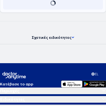
2005, οργάνωσε και διευθύνει το Τμήμα Παιδιατρικής - Εφηβικής
Ενδοκρινολογίας και Διαβήτη του Παιδιατρικού Κέντρου Αθηνών.
Διετέλεσε επίσης Ειδικός Επιστημονικός Συνεργάτης,
Πανεπιστημιακός και Ακαδημαϊκός Υπότροφος της Γ’ Παιδιατρικής
Κλινικής του Πανεπιστημίου Αθηνών στο Αττικό Νοσοκομείο επί 12
χρόνια (2006-2017). Ήταν υπεύθυνος του Ενδοκρινολογικού
Ιατρείου της Μονάδας Εφηβικής Υγείας της Β΄ Παιδιατρικής Κλινικής
του Πανεπιστημίου Αθηνών για 2 ακαδημαϊκά έτη (2015-2017). Από
Σχετικές ειδικότητες
τον Μάϊο του 2021 ως τον Αύγουστο του 2023 υπηρέτησε ως
Ακαδημαϊκός Υπότροφος στο Ιατρείο Υποδοχής Εφήβων με
Ενδοκρινικά Νοσήματα της Μονάδας Ενδοκρινολογίας της Β΄
Μαιευτικής – Γυναικολογικής Κλινικής του Πανεπιστημίου Αθηνών.
Ασκεί διδακτικό έργο στο Πρόγραμμα Μεταπτυχιακών Σπουδών
«Έρευνα στη Γυναικεία Αναπαραγωγή», στο ΠΜΣ «Ενδοκρινικές
Νεοπλασίες» της Χειρουργικής Κλινικής της Ιατρικής Σχολής του
Πανεπιστημίου Αθηνών, στο ΠΜΣ «Σύγχρονη πρόληψη και
αντιμετώπιση παιδιατρικών νοσημάτων» της Ιατρικής Σχολής του
EL
Πανεπιστημίου Θεσσαλίας καθώς και στα προπτυχιακά
υποχρεωτικά κατ’ επιλογήν μαθήματα της Ενδοκρινολογίας και της
Κατέβασε το app
Νεογνολογίας στην Ιατρική Σχολή Αθηνών. Έχει δημοσιεύσει πάνω
από 100 επιστημονικά άρθρα, εκ των οποίων 50 πλήρεις
Περιοχές
δημοσιεύσεις σε διεθνή περιοδικά του SCI (indexed in PubMed), εκ
των οποίων οι 24 την τελευταία 5ετία, με h-index 16 (5-yr h-index 13),
Ειδικότητες
h-10 index 26 (5-yr h-10 index 20) και 966 συνολικές παραθέσεις
εκ των οποίων οι 544 από το 2019. Έχει επίσης τουλάχιστον 58