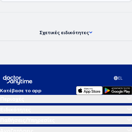
Διετέλεσε επίσης Ειδικός Επιστημονικός Συνεργάτης,
Πανεπιστημιακός και Ακαδημαϊκός Υπότροφος της Γ’ Παιδιατρικής
Κλινικής του Πανεπιστημίου Αθηνών στο Αττικό Νοσοκομείο επί 12
χρόνια (2006-2017). Ήταν υπεύθυνος του Ενδοκρινολογικού
Ιατρείου της Μονάδας Εφηβικής Υγείας της Β΄ Παιδιατρικής Κλινικής
του Πανεπιστημίου Αθηνών για 2 ακαδημαϊκά έτη (2015-2017). Από
Σχετικές ειδικότητες
τον Μάϊο του 2021 ως τον Αύγουστο του 2023 υπηρέτησε ως
Ακαδημαϊκός Υπότροφος στο Ιατρείο Υποδοχής Εφήβων με
Ενδοκρινικά Νοσήματα της Μονάδας Ενδοκρινολογίας της Β΄
Μαιευτικής – Γυναικολογικής Κλινικής του Πανεπιστημίου Αθηνών.
Ασκεί διδακτικό έργο στο Πρόγραμμα Μεταπτυχιακών Σπουδών
«Έρευνα στη Γυναικεία Αναπαραγωγή», στο ΠΜΣ «Ενδοκρινικές
Νεοπλασίες» της Χειρουργικής Κλινικής της Ιατρικής Σχολής του
Πανεπιστημίου Αθηνών, στο ΠΜΣ «Σύγχρονη πρόληψη και
αντιμετώπιση παιδιατρικών νοσημάτων» της Ιατρικής Σχολής του
EL
Πανεπιστημίου Θεσσαλίας καθώς και στα προπτυχιακά
υποχρεωτικά κατ’ επιλογήν μαθήματα της Ενδοκρινολογίας και της
Κατέβασε το app
Νεογνολογίας στην Ιατρική Σχολή Αθηνών. Έχει δημοσιεύσει πάνω
από 100 επιστημονικά άρθρα, εκ των οποίων 50 πλήρεις
Περιοχές
δημοσιεύσεις σε διεθνή περιοδικά του SCI (indexed in PubMed), εκ
των οποίων οι 24 την τελευταία 5ετία, με h-index 16 (5-yr h-index 13),
Ειδικότητες
h-10 index 26 (5-yr h-10 index 20) και 966 συνολικές παραθέσεις
εκ των οποίων οι 544 από το 2019. Έχει επίσης τουλάχιστον 58
Παθήσεις/Υπηρεσίες
δημοσιευμένα abstracts σε supplements διεθνών περιοδικών εκ των
οποίων 50 ανευρίσκονται στο google scholar και 10 είναι indexed
Αναζητήσεις