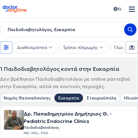
doctoranytime
EL
Παιδοδιαβητολόγος, Ευκαρπία
Διαθεσιμότητα
Τρόποι πληρωμής
Γλώσσες
1
Παιδοδιαβητολόγος κοντά στην Ευκαρπία
Δεν βρέθηκαν Παιδοδιαβητολόγοι με online ραντεβού
στην Ευκαρπία, αλλά σε κοντινές περιοχές.
Νομός Θεσσαλονίκης
Ευκαρπία
Σταυρούπολη
Ηλιού
Δρ. Παπαδημητρίου Δημήτριος Θ. -
Pediatric Endocrine Clinics
Παιδοδιαβητολόγος
MD, MSc, PhD