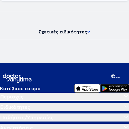
Διετέλεσε επίσης Ειδικός Επιστημονικός Συνεργάτης,
Πανεπιστημιακός και Ακαδημαϊκός Υπότροφος της Γ’ Παιδιατρικής
Κλινικής του Πανεπιστημίου Αθηνών στο Αττικό Νοσοκομείο επί 12
χρόνια (2006-2017). Ήταν υπεύθυνος του Ενδοκρινολογικού
Ιατρείου της Μονάδας Εφηβικής Υγείας της Β΄ Παιδιατρικής Κλινικής
του Πανεπιστημίου Αθηνών για 2 ακαδημαϊκά έτη (2015-2017). Από
Σχετικές ειδικότητες
τον Μάϊο του 2021 ως τον Αύγουστο του 2023 υπηρέτησε ως
Ακαδημαϊκός Υπότροφος στο Ιατρείο Υποδοχής Εφήβων με
Ενδοκρινικά Νοσήματα της Μονάδας Ενδοκρινολογίας της Β΄
Μαιευτικής – Γυναικολογικής Κλινικής του Πανεπιστημίου Αθηνών.
Ασκεί διδακτικό έργο στο Πρόγραμμα Μεταπτυχιακών Σπουδών
«Έρευνα στη Γυναικεία Αναπαραγωγή», στο ΠΜΣ «Ενδοκρινικές
Νεοπλασίες» της Χειρουργικής Κλινικής της Ιατρικής Σχολής του
Πανεπιστημίου Αθηνών, στο ΠΜΣ «Σύγχρονη πρόληψη και
αντιμετώπιση παιδιατρικών νοσημάτων» της Ιατρικής Σχολής του
EL
Πανεπιστημίου Θεσσαλίας καθώς και στα προπτυχιακά
υποχρεωτικά κατ’ επιλογήν μαθήματα της Ενδοκρινολογίας και της
Κατέβασε το app
Νεογνολογίας στην Ιατρική Σχολή Αθηνών. Έχει δημοσιεύσει πάνω
από 100 επιστημονικά άρθρα, εκ των οποίων 50 πλήρεις
Περιοχές
δημοσιεύσεις σε διεθνή περιοδικά του SCI (indexed in PubMed), εκ
των οποίων οι 24 την τελευταία 5ετία, με h-index 16 (5-yr h-index 13),
Ειδικότητες
h-10 index 26 (5-yr h-10 index 20) και 966 συνολικές παραθέσεις
εκ των οποίων οι 544 από το 2019. Έχει επίσης τουλάχιστον 58
Παθήσεις/Υπηρεσίες
δημοσιευμένα abstracts σε supplements διεθνών περιοδικών εκ των
οποίων 50 ανευρίσκονται στο google scholar και 10 είναι indexed
Αναζητήσεις