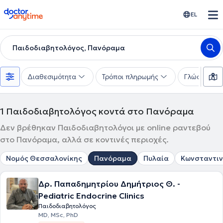
doctoranytime
EL
Παιδοδιαβητολόγος, Πανόραμα
Διαθεσιμότητα
Τρόποι πληρωμής
Γλώσσες
1
Παιδοδιαβητολόγος κοντά στο Πανόραμα
Δεν βρέθηκαν Παιδοδιαβητολόγοι με online ραντεβού
στο Πανόραμα, αλλά σε κοντινές περιοχές.
Νομός Θεσσαλονίκης
Πανόραμα
Πυλαία
Κωνσταντιν
Δρ. Παπαδημητρίου Δημήτριος Θ. -
Pediatric Endocrine Clinics
Παιδοδιαβητολόγος
MD, MSc, PhD