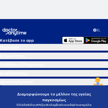
EL
Κατέβασε το app
Περιοχές
Ειδικότητες
Παθήσεις/Υπηρεσίες
Αναζητήσεις
doctoranytime
Διαμορφώνουμε το μέλλον της υγείας
παγκοσμίως
Ελλάδα
Βέλγιο
Μεξικό
Κολομβία
Εκουαδόρ
Γουατεμάλα