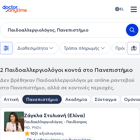
doctoranytime
EL
Παιδοαλλεργιολόγος, Πανεπιστήμιο
Διαθεσιμότητα
Τρόποι πληρωμής
Πρόσθετα φ
2
Παιδοαλλεργιολόγοι κοντά στο Πανεπιστήμιο
Δεν βρέθηκαν Παιδοαλλεργιολόγοι με online ραντεβού
στο Πανεπιστήμιο, αλλά σε κοντινές περιοχές.
Αττική
Πανεπιστήμιο
Ακαδημία
Σύνταγμα
Ομόνο
Ζάγκλα Στυλιανή (Ελίνα)
Παιδοαλλεργιολόγος - Παιδίατρος
MD, PhDc
|
10
5 αξιολογήσεις
Διαθεσιμότητα για βιντεοκλήση