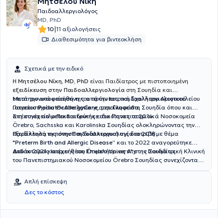
Μητσέλου Νίκη
Παιδοαλλεργιολόγος
MD, PhD
|
10
11 αξιολογήσεις
Διαθεσιμότητα για βιντεοκλήση
Σχετικά με την ειδικό
Η
Μητσέλου Νίκη
,
MD, PhD
είναι Παιδίατρος με πιστοποιημένη
εξειδίκευση στην Παιδοαλλεργιολογία
στη Σουηδία και
επιστημονικά υπεύθυνη του πρότυπου παιδοαλλεργιολογικού
Μετά την αποφοίτησή της από την Ιατρική Σχολή του Αριστοτελείου
ιατρείου
Πανεπιστημίου Θεσσαλονίκης, μετοίκησε στη Σουηδία όπου και
PediatricAllergyCare
στην
Γλυφάδα
.
απέκτησε τίτλο
Στη συνέχεια μετεκπαιδεύτηκε στα Πανεπιστημιακά Νοσοκομεία
Παιδιατρικής
ειδικότητας το 2014.
Örebro, Sachsska και Karolinska Σουηδίας ολοκληρώνοντας την
εξειδίκευσή της στην
Παράλληλα εκπόνησε τη διδακτορική της διατριβή με θέμα
Παιδοαλλεργιολογία
το 2018.
"Preterm Birth and Allergic Disease”
και το 2022 αναγορεύτηκε
Διδάκτορας
Από το 2021 κατέχει θέση
Ιατρικής του Örebro University της Σουηδίας.
Επιμελήτριας Α'
στην Παιδιατρική Κλινική
του Πανεπιστημιακού Νοσοκομείου Örebro Σουηδίας συνεχίζοντας
μέχρι σήμερα το κλινικό, διδακτικό και ερευνητικό της έργο.
Απλή επίσκεψη
Δες το κόστος