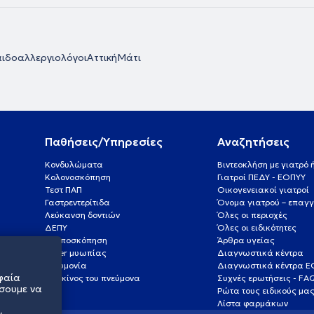
ιδοαλλεργιολόγοι
Αττική
Μάτι
Παθήσεις/Υπηρεσίες
Αναζητήσεις
Κονδυλώματα
Βιντεοκλήση με γιατρό
Κολονοσκόπηση
Γιατροί ΠΕΔΥ - ΕΟΠΥΥ
Τεστ ΠΑΠ
Οικογενειακοί γιατροί
Γαστρεντερίτιδα
Όνομα γιατρού – επαγγ
Λεύκανση δοντιών
Όλες οι περιοχές
ΔΕΠΥ
Όλες οι ειδικότητες
Κολποσκόπηση
Άρθρα υγείας
Laser μυωπίας
Διαγνωστικά κέντρα
Πνευμονία
Διαγνωστικά κέντρα 
φαία
Καρκίνος του πνεύμονα
Συχνές ερωτήσεις - FA
σουμε να
Ρώτα τους ειδικούς μα
Λίστα φαρμάκων