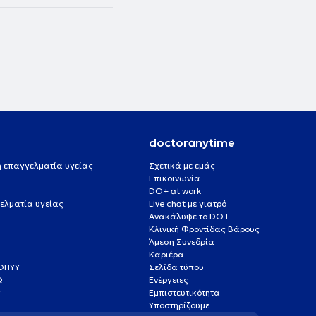
doctoranytime
 ή επαγγελματία υγείας
Σχετικά με εμάς
Επικοινωνία
DO+ at work
ελματία υγείας
Live chat με γιατρό
Ανακάλυψε το DO+
Κλινική Φροντίδας Βάρους
Άμεση Συνεδρία
Καριέρα
ΕΟΠΥΥ
Σελίδα τύπου
Q
Ενέργειες
ς
Εμπιστευτικότητα
Υποστηρίζουμε