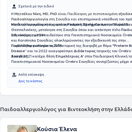
Σχετικά με την ειδικό
Η
Μητσέλου Νίκη
,
MD, PhD
είναι Παιδίατρος με πιστοποιημένη
εξειδίκ
Παιδοαλλεργιολογία
στη Σουηδία και
επιστημονικά υπεύθυνη του πρ
παιδοαλλεργιολογικού ιατρείου
Μετά την αποφοίτησή της από την Ιατρική Σχολή του Αριστοτελείου Πα
PediatricAllergyCare
στην
Γλυφάδα
.
Θεσσαλονίκης, μετοίκησε στη Σουηδία όπου και απέκτησε τίτλο
Παιδι
ειδικότητας το 2014.
Στη συνέχεια μετεκπαιδεύτηκε στα Πανεπιστημιακά Νοσοκομεία Öreb
και Karolinska Σουηδίας ολοκληρώνοντας την εξειδίκευσή της στην
Παιδοαλλεργιολογία
Παράλληλα εκπόνησε τη διδακτορική της διατριβή με θέμα
το 2018.
"Preterm Bi
Disease”
και το 2022 αναγορεύτηκε
Διδάκτορας
Ιατρικής του Örebro 
Σουηδίας.
Από το 2021 κατέχει θέση
Επιμελήτριας Α'
στην Παιδιατρική Κλινική τ
Πανεπιστημιακού Νοσοκομείου Örebro Σουηδίας συνεχίζοντας μέχρι 
κλινικό, διδακτικό και ερευνητικό της έργο.
Απλή επίσκεψη
Δες το κόστος
Παιδοαλλεργιολόγος για Βιντεοκλήση στην Ελλάδ
Κούσια Έλενα