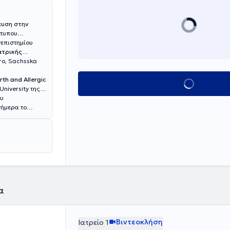
ευση στην
ότυπου
νεπιστημίου
ατρικής
ro, Sachsska
rth and Allergic
Κλείσε ραντεβού
University της
ου
σήμερα το
α
Βιντεοκλήση
Ιατρείο 1