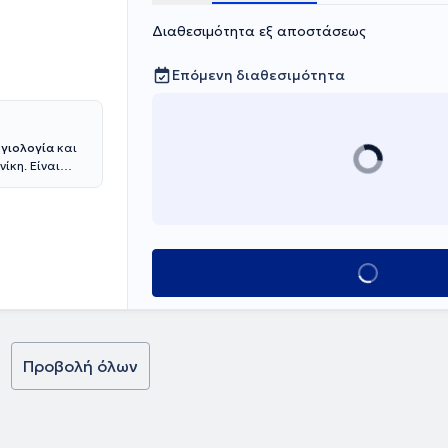
Διαθεσιμότητα εξ αποστάσεως
Επόμενη διαθεσιμότητα
ργιολογία
και
νίκη. Είναι
 στη Γενική
Αριστοτέλειου
διατρικής στο
θηκε στην
ουμ Γερμανίας
Κλείσε ραντεβο
 επέστρεψε ως
 εξειδικεύθηκε
 δυνατότητα να
ολογικά
 σε κέντρα της
ρονή
Προβολή όλων
ιητικού
για