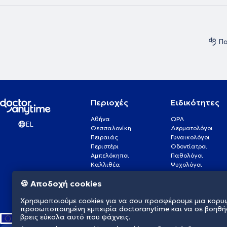
Πα
Περιοχές
Ειδικότητες
Αθήνα
ΩΡΛ
EL
Θεσσαλονίκη
Δερματολόγοι
Πειραιάς
Γυναικολόγοι
Περιστέρι
Οδοντίατροι
Αμπελόκηποι
Παθολόγοι
Καλλιθέα
Ψυχολόγοι
Πάτρα
Οφθαλμίατροι
🍪 Αποδοχή cookies
Γλυφάδα
Ενδοκρινολόγοι
Νίκαια
Ουρολόγοι
Χρησιμοποιούμε cookies για να σου προσφέρουμε μια κορυ
Νέα Σμύρνη
Καρδιολόγοι
προσωποποιημένη εμπειρία doctoranytime και να σε βοηθή
βρεις εύκολα αυτό που ψάχνεις.