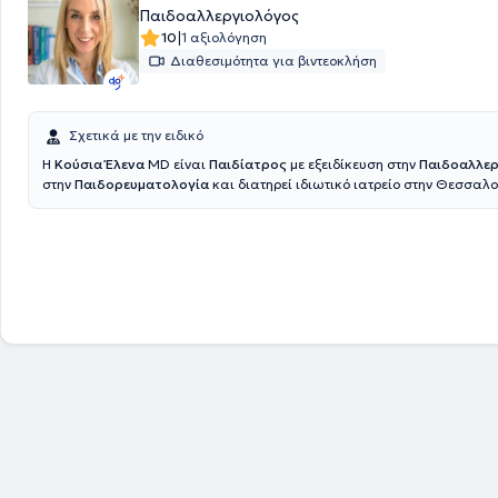
Παιδοαλλεργιολόγος
|
10
1 αξιολόγηση
Διαθεσιμότητα για βιντεοκλήση
Σχετικά με την ειδικό
Η
Κούσια Έλενα
MD είναι
Παιδίατρος
με εξειδίκευση στην
Παιδοαλλε
στην
Παιδορευματολογία
και διατηρεί ιδιωτικό ιατρείο στην Θεσσαλο
υπεύθυνη των ιατρείων παιδοαλλεργιολογίας και παιδορευματολογίας
κλινική Θεσσαλονίκης. Αποφοίτησε το 2012 από τη ιατρική σχολή του 
Πανεπιστήμιου Θεσσαλονίκης και ολοκλήρωσε την ειδικότητα της παι
Ακαδημαϊκό νοσοκομείο Βίτεν της Γερμανίας. Στην συνέχεια εξειδικεύ
Παιδοαλλεργιολογία στην Πανεπιστημιακή παιδιατρική κλινική Μπόχ
και έλαβε τον τίτλο Παιδοαλλεργιολόγος κατόπιν εξετάσεων. Το 2020
επιμελήτρια Παιδιατρικής στο Ακαδημαϊκό νοσοκομείο Βίτεν, όπου και
παράλληλα στην Παιδορευματολογία. Μέσω της θέσης αυτής είχε την
παρακολουθεί στενά παιδοαλλεργιολογικά καθώς και παιδορευματ
περιστατικά. Η διπλή αυτή εξειδίκευση καθώς και η πολυετής εμπειρία
Γερμανίας της δίνει τη δυνατότητα να αξιολογεί σφαιρικά και με σύγχ
επιστημονική προσέγγιση τις αντίστοιχες δυσλειτουργίες του ανοσοπο
συστήματος και να προσφέρει εξατομικευμένες λύσεις και θεραπείες 
παιδοαλλεργιολογικές και παιδορευματολογικές παθήσεις.