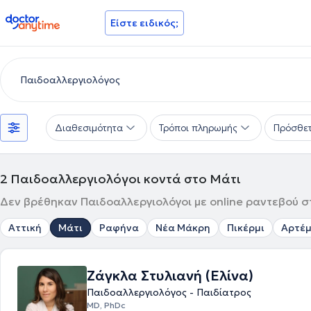
doctoranytime
Είστε ειδικός;
Διαθεσιμότητα
Τρόποι πληρωμής
Πρόσθετ
2
Παιδοαλλεργιολόγοι κοντά στο Μάτι
Δεν βρέθηκαν Παιδοαλλεργιολόγοι με online ραντεβού στ
Αττική
Μάτι
Ραφήνα
Νέα Μάκρη
Πικέρμι
Αρτέμ
Ζάγκλα Στυλιανή (Ελίνα)
Παιδοαλλεργιολόγος - Παιδίατρος
MD, PhDc