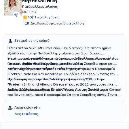
Μητσέλου Νίκη
Παιδοαλλεργιολόγος
MD, PhD
|
10
11 αξιολογήσεις
Διαθεσιμότητα για βιντεοκλήση
Σχετικά με την ειδικό
Η
Μητσέλου Νίκη
,
MD, PhD
είναι Παιδίατρος με πιστοποιημένη
εξειδίκευση στην Παιδοαλλεργιολογία
στη Σουηδία και
επιστημονικά υπεύθυνη του πρότυπου παιδοαλλεργιολογικού
Μετά την αποφοίτησή της από την Ιατρική Σχολή του Αριστοτελείου
ιατρείου
Πανεπιστημίου Θεσσαλονίκης, μετοίκησε στη Σουηδία όπου και
PediatricAllergyCare
στην
Γλυφάδα
.
απέκτησε τίτλο
Στη συνέχεια μετεκπαιδεύτηκε στα Πανεπιστημιακά Νοσοκομεία
Παιδιατρικής
ειδικότητας το 2014.
Örebro, Sachsska και Karolinska Σουηδίας ολοκληρώνοντας την
εξειδίκευσή της στην
Παράλληλα εκπόνησε τη διδακτορική της διατριβή με θέμα
Παιδοαλλεργιολογία
το 2018.
"Preterm Birth and Allergic Disease”
και το 2022 αναγορεύτηκε
Διδάκτορας
Από το 2021 κατέχει θέση
Ιατρικής του Örebro University της Σουηδίας.
Επιμελήτριας Α'
στην Παιδιατρική Κλινική
του Πανεπιστημιακού Νοσοκομείου Örebro Σουηδίας συνεχίζοντας
μέχρι σήμερα το κλινικό, διδακτικό και ερευνητικό της έργο.
Απλή επίσκεψη
Δες το κόστος