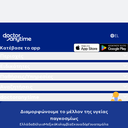
EL
Κατέβασε το app
Περιοχές
Ειδικότητες
Παθήσεις/Υπηρεσίες
Αναζητήσεις
doctoranytime
Διαμορφώνουμε το μέλλον της υγείας
παγκοσμίως
Ελλάδα
Βέλγιο
Μεξικό
Κολομβία
Εκουαδόρ
Γουατεμάλα