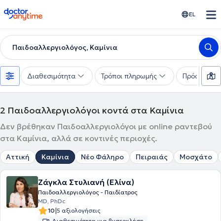
doctoranytime
EL
Παιδοαλλεργιολόγος, Καμίνια
Διαθεσιμότητα
Τρόποι πληρωμής
Πρόσθετα φ
2
Παιδοαλλεργιολόγοι κοντά στα Καμίνια
Δεν βρέθηκαν Παιδοαλλεργιολόγοι με online ραντεβού
στα Καμίνια, αλλά σε κοντινές περιοχές.
Αττική
Καμίνια
Νέο Φάληρο
Πειραιάς
Μοσχάτο
Ζάγκλα Στυλιανή (Ελίνα)
Παιδοαλλεργιολόγος - Παιδίατρος
MD, PhDc
|
10
5 αξιολογήσεις
Διαθεσιμότητα για βιντεοκλήση