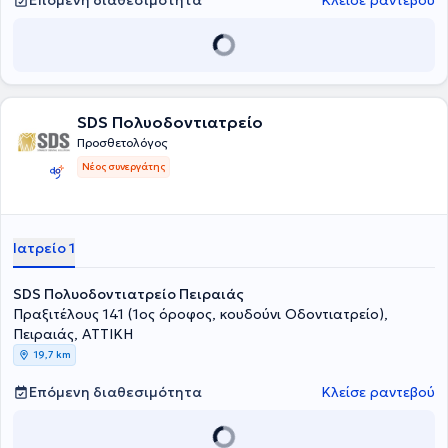
Επόμενη διαθεσιμότητα
Κλείσε ραντεβού
Το ιατρείο του είναι πλήρως εξοπλισμένο με δύο οδοντιατρικές
έδρες, τηρεί όλα τα πρωτόκολλα αποστείρωσης και υγιεινής και
αναλαμβάνει περιστατικά που καλύπτουν όλο το φάσμα της
σύγχρονης Οδοντιατρικής. Τέλος, ο γιατρός είναι μέλος της
Εταιρείας Μελέτης Παραγόντων Κινδύνου για Αγγειακά Νοσήματα,
του Οδοντιατρικού Συλλόγου Πειραιά και του BSSPD (“British
SDS Πολυοδοντιατρείο
Society of Prosthodontics”).
Προσθετολόγος
Νέος συνεργάτης
Ιατρείο 1
SDS Πολυοδοντιατρείο Πειραιάς
Πραξιτέλους 141 (1ος όροφος, κουδούνι Οδοντιατρείο),
Πειραιάς, ΑΤΤΙΚΗ
19,7 km
Επόμενη διαθεσιμότητα
Κλείσε ραντεβού