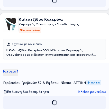
ασθενών, σε ένα φιλικό και ξεκούραστο περιβάλλον.
Καϊτατζίδου Κατερίνα
Χειρουργός Οδοντίατρος - Προσθετολόγος
Νέος συνεργάτης
Σχετικά με τον ειδικό
Η
Καϊτατζίδου Κατερίνα
DDS, MSc, είναι
Χειρουργός
Οδοντίατρος
με ειδίκευση στην
Προσθετική
και
Προσθετική
Εμφυτευματολογία
. Είναι πτυχιούχος της Οδοντιατρικής Σχολής
του Εθνικού και Καποδιστριακού Πανεπιστημίου Αθηνών, ενώ στη
συνέχεια ολοκλήρωσε το τριετές μεταπτυχιακό πρόγραμμα
Ιατρείο 1
Προσθετικής στο ίδιο πανεπιστήμιο. Πραγματοποίησε κλινική
άσκηση σε στρατιωτικές νοσοκομειακές μονάδες, διετέλεσε
Επιστημονικός Συνεργάτης Προσθετικής στην Οδοντιατρική Σχολή
Γερβασίου Γρεβενών 37 & Εφέσου, Νίκαια, ΑΤΤΙΚΗ
18,4 km
Αθηνών, και πλέον διατηρεί συνεργασίες ως Προσθετολόγος σε
Ιδιωτικές Κλινικές. Στο ιδιωτικό της ιατρείο αντιμετωπίζονται απλά
Επόμενη διαθεσιμότητα
Κλείσε ραντεβού
αλλά και σύνθετα οδοντιατρικά περιστατικά, ενώ ιδιαίτερη έμφαση
δίνεται στην αποκατάσταση ελλειπόντων ή φθαρμένων δοντιών, με
στόχο ένα φυσικό και πλήρως λειτουργικό αποτέλεσμα το οποίο
βελτιώνει ουσιαστικά την αισθητική και την ποιότητα ζωής του