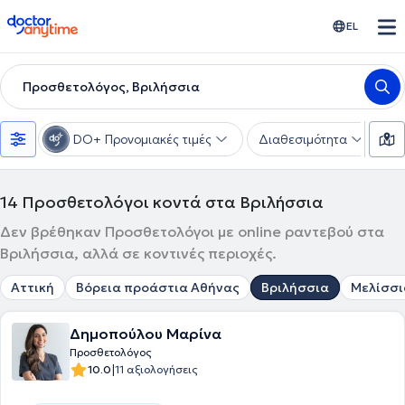
doctoranytime
EL
Προσθετολόγος, Βριλήσσια
DO+ Προνομιακές τιμές
Διαθεσιμότητα
Υ
14
Προσθετολόγοι κοντά στα Βριλήσσια
Δεν βρέθηκαν Προσθετολόγοι με online ραντεβού στα
Βριλήσσια, αλλά σε κοντινές περιοχές.
Αττική
Βόρεια προάστια Αθήνας
Βριλήσσια
Μελίσσι
Δημοπούλου Μαρίνα
Προσθετολόγος
|
10.0
11 αξιολογήσεις