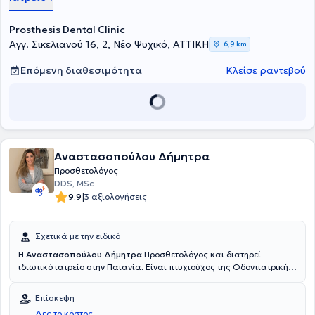
Καποδιστριακού Πανεπιστημίου Αθηνών. Οι ψηφιακές
οδοντιατρικές υπηρεσίες και η εξατομικευμένη προσέγγιση του
Prosthesis Dental Clinic
θεραπευόμενου, θα εξασφαλίσουν την ανώδυνη και στοχευμένη
Αγγ. Σικελιανού 16, 2, Νέο Ψυχικό, ΑΤΤΙΚΗ
6,9 km
αντιμετώπιση κάθε περιστατικού. Το επιθυμητό αποτέλεσμα θα
προσθέσει άνεση, ανακούφιση και χαμόγελο στη ζωή σας.
Επόμενη διαθεσιμότητα
Κλείσε ραντεβού
Αναστασοπούλου Δήμητρα
Προσθετολόγος
DDS, MSc
|
9.9
3 αξιολογήσεις
Σχετικά με την ειδικό
Η
Αναστασοπούλου Δήμητρα
Προσθετολόγος και διατηρεί
ιδιωτικό ιατρείο στην Παιανία. Είναι πτυχιούχος της Οδοντιατρικής
Σχολής του Εθνικού και Καποδιστριακού Πανεπιστημίου Αθηνών
και κατέχει μεταπτυχιακό δίπλωμα στην Ακίνητη και Κινητή
Επίσκεψη
Προσθετική Οδοντιατρική από το Πανεπιστημιακό Νοσοκομείο του
Δες το κόστος