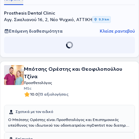
Καποδιστριακού Πανεπιστημίου Αθηνών. Οι ψηφιακές
οδοντιατρικές υπηρεσίες και η εξατομικευμένη προσέγγιση του
Prosthesis Dental Clinic
θεραπευόμενου, θα εξασφαλίσουν την ανώδυνη και στοχευμένη
Αγγ. Σικελιανού 16, 2, Νέο Ψυχικό, ΑΤΤΙΚΗ
9,9 km
αντιμετώπιση κάθε περιστατικού. Το επιθυμητό αποτέλεσμα θα
προσθέσει άνεση, ανακούφιση και χαμόγελο στη ζωή σας.
Επόμενη διαθεσιμότητα
Κλείσε ραντεβού
Μπότσης Ορέστης και Θεοφιλοπούλου
Τζίνα
Προσθετολόγος
MSc
|
10.0
13 αξιολογήσεις
Σχετικά με τον ειδικό
Ο Μπότσης Ορέστης είναι Προσθετολόγος και Επιστημονικός
υπεύθυνος του ιδιωτικού του οδοντιατρείου myDentist που διατηρεί
στο κέντρο της Αθήνας. Είναι απόφοιτος της Οδοντιατρικής Σχολής
του Εθνικού & Καποδιστριακού Πανεπιστημίου Αθηνών. Με την
Επίσκεψη