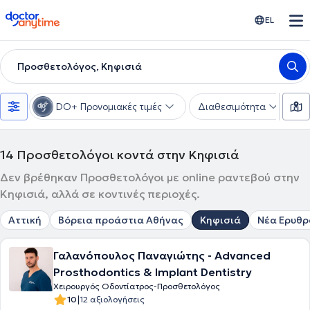
doctoranytime
EL
Προσθετολόγος, Κηφισιά
DO+ Προνομιακές τιμές
Διαθεσιμότητα
Υ
14
Προσθετολόγοι κοντά στην Κηφισιά
Δεν βρέθηκαν Προσθετολόγοι με online ραντεβού στην
Κηφισιά, αλλά σε κοντινές περιοχές.
Αττική
Βόρεια προάστια Αθήνας
Κηφισιά
Νέα Ερυθρ
Γαλανόπουλος Παναγιώτης - Advanced
Prosthodontics & Implant Dentistry
Χειρουργός Οδοντίατρος-Προσθετολόγος
|
10
12 αξιολογήσεις