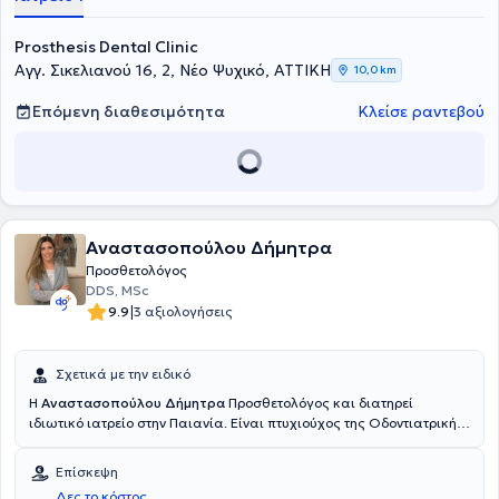
Καποδιστριακού Πανεπιστημίου Αθηνών. Οι ψηφιακές
οδοντιατρικές υπηρεσίες και η εξατομικευμένη προσέγγιση του
Prosthesis Dental Clinic
θεραπευόμενου, θα εξασφαλίσουν την ανώδυνη και στοχευμένη
Αγγ. Σικελιανού 16, 2, Νέο Ψυχικό, ΑΤΤΙΚΗ
10,0 km
αντιμετώπιση κάθε περιστατικού. Το επιθυμητό αποτέλεσμα θα
προσθέσει άνεση, ανακούφιση και χαμόγελο στη ζωή σας.
Επόμενη διαθεσιμότητα
Κλείσε ραντεβού
Αναστασοπούλου Δήμητρα
Προσθετολόγος
DDS, MSc
|
9.9
3 αξιολογήσεις
Σχετικά με την ειδικό
Η
Αναστασοπούλου Δήμητρα
Προσθετολόγος και διατηρεί
ιδιωτικό ιατρείο στην Παιανία. Είναι πτυχιούχος της Οδοντιατρικής
Σχολής του Εθνικού και Καποδιστριακού Πανεπιστημίου Αθηνών
και κατέχει μεταπτυχιακό δίπλωμα στην Ακίνητη και Κινητή
Επίσκεψη
Προσθετική Οδοντιατρική από το Πανεπιστημιακό Νοσοκομείο του
Δες το κόστος