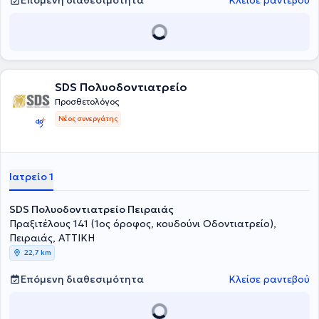
Επόμενη διαθεσιμότητα
Κλείσε ραντεβού
των παρεχόμενων υπηρεσιών σε συνδυασμό με το χαμηλό κόστος,
στην εξάλειψη του πόνου και του άγχους και στη θεραπεία των
ασθενών, σε ένα φιλικό και ξεκούραστο περιβάλλον.
SDS Πολυοδοντιατρείο
Προσθετολόγος
Νέος συνεργάτης
Ιατρείο 1
SDS Πολυοδοντιατρείο Πειραιάς
Πραξιτέλους 141 (1ος όροφος, κουδούνι Οδοντιατρείο),
Πειραιάς, ΑΤΤΙΚΗ
22,7 km
Επόμενη διαθεσιμότητα
Κλείσε ραντεβού