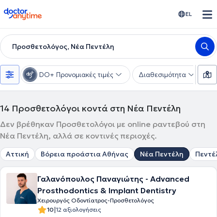
doctoranytime
EL
Προσθετολόγος, Νέα Πεντέλη
DO+ Προνομιακές τιμές
Διαθεσιμότητα
Υ
14
Προσθετολόγοι κοντά στη Νέα Πεντέλη
Δεν βρέθηκαν Προσθετολόγοι με online ραντεβού στη
Νέα Πεντέλη, αλλά σε κοντινές περιοχές.
Αττική
Βόρεια προάστια Αθήνας
Νέα Πεντέλη
Πεντέ
Γαλανόπουλος Παναγιώτης - Advanced
Prosthodontics & Implant Dentistry
Χειρουργός Οδοντίατρος-Προσθετολόγος
|
10
12 αξιολογήσεις