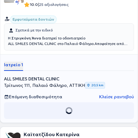
|
10.0
25 αξιολογήσεις
Εμφυτεύματα δοντιών
Σχετικά με την ειδικό
Η
Στριγκόνη Άννα
διατηρεί το οδοντιατρείο
ALL SMILES DENTAL CLINIC στο Παλαιό Φάληρο.Αποφοίτησε από
την Οδοντιατρική Σχολή του Εθνικού και Καποδιστριακού
Πανεπστημίου Αθηνών το 2018. Το 2019 εισήχθει στο Μεταπτυχιακό
πρόγραμμα ειδίκευσης στην Προσθετική και Προσθετική
Ιατρείο 1
Εμφυτευματολογία του Πανεπιστημίου Αθηνών. Από το 2018 ως και
σήμερα διατελεί επιστημονική συνεργάτης στο γνωστικό
αντικείμενο της Προσθετικής στην Οδοντιατρική Σχολή του ΕΚΠΑ.
ALL SMILES DENTAL CLINIC
Έχει συμμετάσχει σε πολυάριθμα τοπικά και διεθνή συνέδρια με
Τρίτωνος 111, Παλαιό Φάληρο, ΑΤΤΙΚΗ
20,5 km
ομιλίες και ελεύθερες ανακοινώσεις, ενώ έχει δημοσιεύσει
επιστημονικές εργασίες σε διάφορα οδοντιατρικά περιοδικά. Στο
Επόμενη διαθεσιμότητα
Κλείσε ραντεβού
ιατρείο προσφέρονται υπηρεσίες που καλύπτουν όλο το φάσμα της
οδοντιατρικής, με έμφαση σε σύνθετα προσθετικά περιστατικά που
απαιτούν συνολική στοματική αποκατάσταση, προσθετική σε
εμφυτεύματα, περιστατικά με υψηλές αισθητικές απαιτήσεις (όψεις
πορσελάνης, λεύκανση), καθώς και διαχείριση ασθενών με
βρυγμό, και με πόνο στην άρθρωση/μύες προσώπου
(κροταφογναθικές διαταραχές).Το ιατρείο επίσης διαθέτει
Καϊτατζίδου Κατερίνα
ενδοστοματικό σαρωτή για ψηφιακή αποτύπωση.