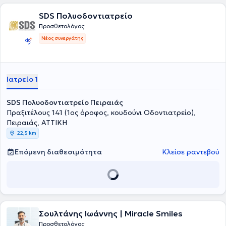
βρυγμό, και με πόνο στην άρθρωση/μύες προσώπου
(κροταφογναθικές διαταραχές).Το ιατρείο επίσης διαθέτει
SDS Πολυοδοντιατρείο
ενδοστοματικό σαρωτή για ψηφιακή αποτύπωση.
Προσθετολόγος
Νέος συνεργάτης
Ιατρείο 1
SDS Πολυοδοντιατρείο Πειραιάς
Πραξιτέλους 141 (1ος όροφος, κουδούνι Οδοντιατρείο),
Πειραιάς, ΑΤΤΙΚΗ
22,5 km
Επόμενη διαθεσιμότητα
Κλείσε ραντεβού
Σουλτάνης Ιωάννης | Miracle Smiles
Προσθετολόγος