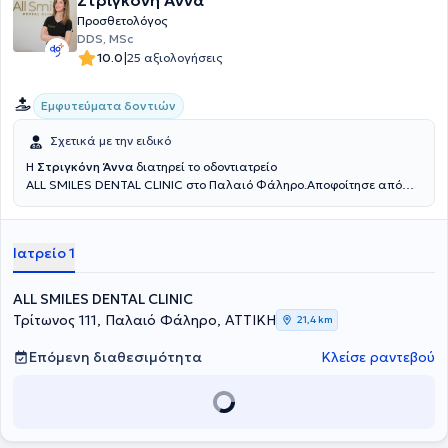
Στριγκόνη Άννα
Προσθετολόγος
DDS, MSc
|
10.0
25 αξιολογήσεις
Εμφυτεύματα δοντιών
Σχετικά με την ειδικό
Η
Στριγκόνη Άννα
διατηρεί το οδοντιατρείο
ALL SMILES DENTAL CLINIC στο Παλαιό Φάληρο.Αποφοίτησε από
την Οδοντιατρική Σχολή του Εθνικού και Καποδιστριακού
Πανεπστημίου Αθηνών το 2018. Το 2019 εισήχθει στο Μεταπτυχιακό
πρόγραμμα ειδίκευσης στην Προσθετική και Προσθετική
Ιατρείο 1
Εμφυτευματολογία του Πανεπιστημίου Αθηνών. Από το 2018 ως και
σήμερα διατελεί επιστημονική συνεργάτης στο γνωστικό
αντικείμενο της Προσθετικής στην Οδοντιατρική Σχολή του ΕΚΠΑ.
ALL SMILES DENTAL CLINIC
Έχει συμμετάσχει σε πολυάριθμα τοπικά και διεθνή συνέδρια με
Τρίτωνος 111, Παλαιό Φάληρο, ΑΤΤΙΚΗ
21,4 km
ομιλίες και ελεύθερες ανακοινώσεις, ενώ έχει δημοσιεύσει
επιστημονικές εργασίες σε διάφορα οδοντιατρικά περιοδικά. Στο
Επόμενη διαθεσιμότητα
Κλείσε ραντεβού
ιατρείο προσφέρονται υπηρεσίες που καλύπτουν όλο το φάσμα της
οδοντιατρικής, με έμφαση σε σύνθετα προσθετικά περιστατικά που
απαιτούν συνολική στοματική αποκατάσταση, προσθετική σε
εμφυτεύματα, περιστατικά με υψηλές αισθητικές απαιτήσεις (όψεις
πορσελάνης, λεύκανση), καθώς και διαχείριση ασθενών με