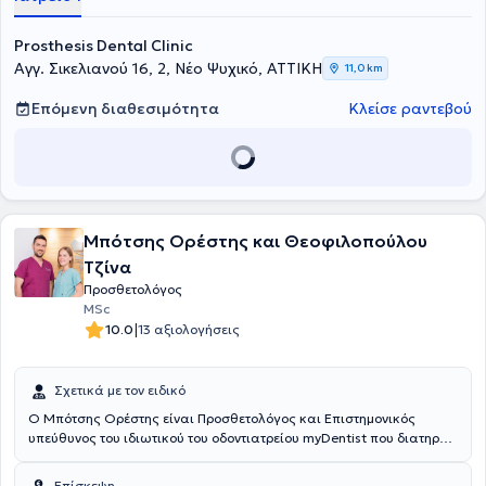
Καποδιστριακού Πανεπιστημίου Αθηνών. Οι ψηφιακές
οδοντιατρικές υπηρεσίες και η εξατομικευμένη προσέγγιση του
Prosthesis Dental Clinic
θεραπευόμενου, θα εξασφαλίσουν την ανώδυνη και στοχευμένη
Αγγ. Σικελιανού 16, 2, Νέο Ψυχικό, ΑΤΤΙΚΗ
11,0 km
αντιμετώπιση κάθε περιστατικού. Το επιθυμητό αποτέλεσμα θα
προσθέσει άνεση, ανακούφιση και χαμόγελο στη ζωή σας.
Επόμενη διαθεσιμότητα
Κλείσε ραντεβού
Μπότσης Ορέστης και Θεοφιλοπούλου
Τζίνα
Προσθετολόγος
MSc
|
10.0
13 αξιολογήσεις
Σχετικά με τον ειδικό
Ο Μπότσης Ορέστης είναι Προσθετολόγος και Επιστημονικός
υπεύθυνος του ιδιωτικού του οδοντιατρείου myDentist που διατηρεί
στο κέντρο της Αθήνας. Είναι απόφοιτος της Οδοντιατρικής Σχολής
του Εθνικού & Καποδιστριακού Πανεπιστημίου Αθηνών. Με την
Επίσκεψη