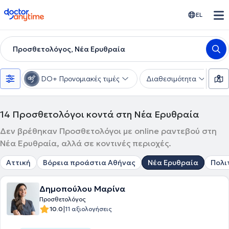
doctoranytime
EL
Προσθετολόγος, Νέα Ερυθραία
DO+ Προνομιακές τιμές
Διαθεσιμότητα
Υ
14
Προσθετολόγοι κοντά στη Νέα Ερυθραία
Δεν βρέθηκαν Προσθετολόγοι με online ραντεβού στη
Νέα Ερυθραία, αλλά σε κοντινές περιοχές.
Αττική
Βόρεια προάστια Αθήνας
Νέα Ερυθραία
Πολι
Δημοπούλου Μαρίνα
Προσθετολόγος
|
10.0
11 αξιολογήσεις