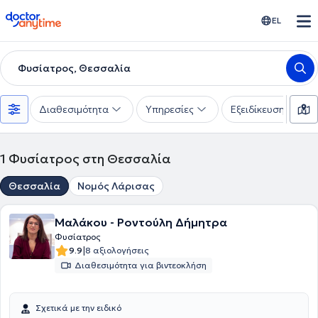
doctoranytime
EL
Φυσίατρος, Θεσσαλία
Διαθεσιμότητα
Υπηρεσίες
Εξειδίκευση
1
Φυσίατρος στη Θεσσαλία
Θεσσαλία
Νομός Λάρισας
Μαλάκου - Ροντούλη Δήμητρα
Φυσίατρος
|
9.9
8 αξιολογήσεις
Διαθεσιμότητα για βιντεοκλήση
Σχετικά με την ειδικό