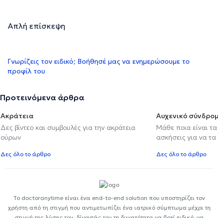
Απλή επίσκεψη
Γνωρίζεις τον ειδικό; Βοήθησέ μας να ενημερώσουμε το
προφίλ του
Προτεινόμενα άρθρα
Ακράτεια
Αυχενικό σύνδρο
Δες βίντεο και συμβουλές για την ακράτεια
Μάθε ποια είναι τ
ούρων
ασκήσεις για να τα
Δες όλο το άρθρο
Δες όλο το άρθρο
Το doctoranytime είναι ένα end-to-end solution που υποστηρίζει τον
χρήστη από τη στιγμή που αντιμετωπίζει ένα ιατρικό σύμπτωμα μέχρι τη
στιγμή της λύσης του, δίνοντάς του τη δυνατότητα να βρεί ειδικό, να