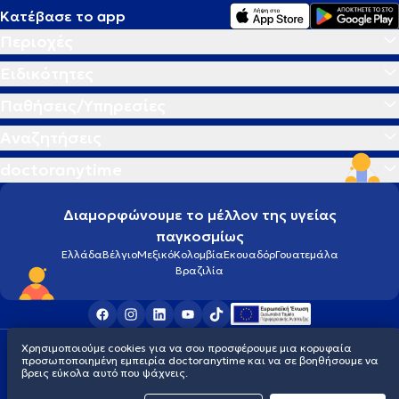
Κατέβασε το app
Περιοχές
Ειδικότητες
Παθήσεις/Υπηρεσίες
Αναζητήσεις
doctoranytime
Διαμορφώνουμε το μέλλον της υγείας
παγκοσμίως
Ελλάδα
Βέλγιο
Μεξικό
Κολομβία
Εκουαδόρ
Γουατεμάλα
Βραζιλία
Χρησιμοποιούμε cookies για να σου προσφέρουμε μια κορυφαία
Οροι χρήσης
Cookies
Πολιτική προστασίας προσωπικού απορρήτου
προσωποποιημένη εμπειρία doctoranytime και να σε βοηθήσουμε να
© 2026 doctoranytime
βρεις εύκολα αυτό που ψάχνεις.