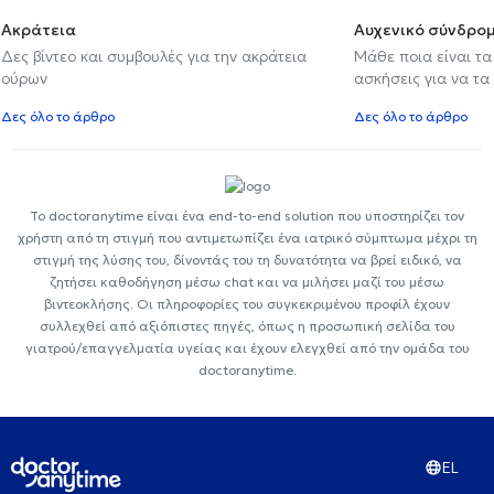
Ακράτεια
Αυχενικό σύνδρο
Δες βίντεο και συμβουλές για την ακράτεια
Μάθε ποια είναι τ
ούρων
ασκήσεις για να τα
Δες όλο το άρθρο
Δες όλο το άρθρο
Το doctoranytime είναι ένα end-to-end solution που υποστηρίζει τον
χρήστη από τη στιγμή που αντιμετωπίζει ένα ιατρικό σύμπτωμα μέχρι τη
στιγμή της λύσης του, δίνοντάς του τη δυνατότητα να βρεί ειδικό, να
ζητήσει καθοδήγηση μέσω chat και να μιλήσει μαζί του μέσω
βιντεοκλήσης. Οι πληροφορίες του συγκεκριμένου προφίλ έχουν
συλλεχθεί από αξιόπιστες πηγές, όπως η προσωπική σελίδα του
γιατρού/επαγγελματία υγείας και έχουν ελεγχθεί από την ομάδα του
doctoranytime.
EL