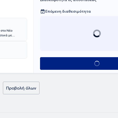
Επόμενη διαθεσιμότητα
 στο Νέο
ετικά με
οδοντιατρική,
 χώρος του
ς τόσο για τους
Κλείσε ραντεβο
Προβολή όλων