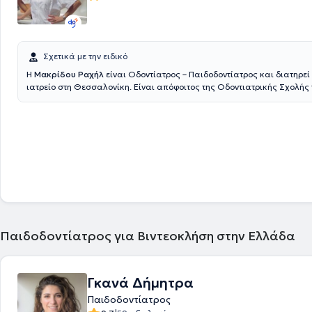
Σχετικά με την ειδικό
Η
Μακρίδου Ραχήλ
είναι Οδοντίατρος – Παιδοδοντίατρος και διατηρεί
ιατρείο στη Θεσσαλονίκη. Είναι απόφοιτος της Οδοντιατρικής Σχολής 
Αριστοτελείου Πανεπιστήμιου Θεσσαλονίκης και έχει μετεκπαιδευθεί 
παιδοδοντιατρική στην Οδοντιατρική Σχολή Aarhus της Δανίας και στ
Leeds της Αγγλίας. Διαθέτει μακρόχρονη ακαδημαϊκή και επαγγελματ
στο χώρο και στο ιατρείο της καλύπτει τις ανάγκες παιδιών και ενηλί
Παιδοδοντίατρος για Βιντεοκλήση στην Ελλάδα
Γκανά Δήμητρα
Παιδοδοντίατρος