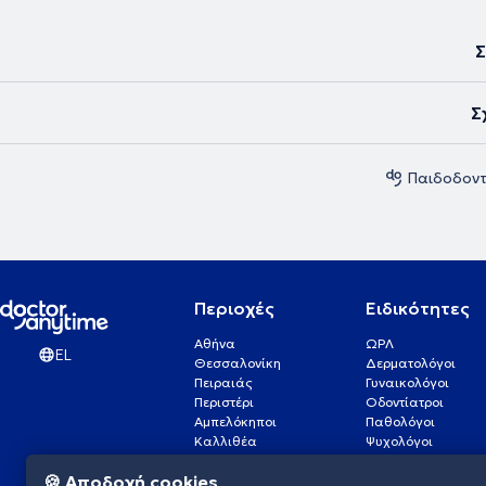
Σ
Σ
Παιδοδοντ
Περιοχές
Ειδικότητες
Αθήνα
ΩΡΛ
EL
Θεσσαλονίκη
Δερματολόγοι
Πειραιάς
Γυναικολόγοι
Περιστέρι
Οδοντίατροι
Αμπελόκηποι
Παθολόγοι
Καλλιθέα
Ψυχολόγοι
Πάτρα
Οφθαλμίατροι
🍪 Αποδοχή cookies
Γλυφάδα
Ενδοκρινολόγοι