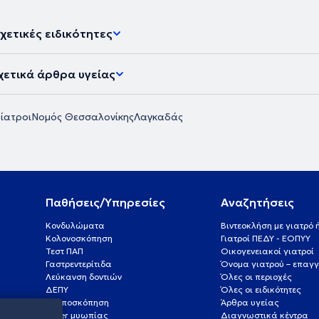
χετικές ειδικότητες
χετικά άρθρα υγείας
ίατροι
Νομός Θεσσαλονίκης
Λαγκαδάς
Παθήσεις/Υπηρεσίες
Αναζητήσεις
Κονδυλώματα
Βιντεοκλήση με γιατρό
Κολονοσκόπηση
Γιατροί ΠΕΔΥ - ΕΟΠΥΥ
Τεστ ΠΑΠ
Οικογενειακοί γιατροί
Γαστρεντερίτιδα
Όνομα γιατρού – επαγγ
Λεύκανση δοντιών
Όλες οι περιοχές
ΔΕΠΥ
Όλες οι ειδικότητες
Κολποσκόπηση
Άρθρα υγείας
Laser μυωπίας
Διαγνωστικά κέντρα