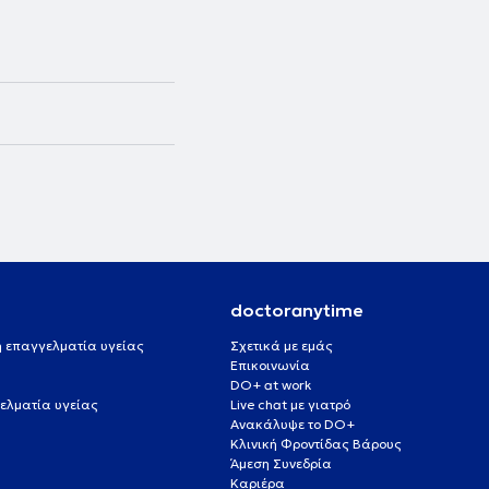
doctoranytime
 ή επαγγελματία υγείας
Σχετικά με εμάς
Επικοινωνία
DO+ at work
ελματία υγείας
Live chat με γιατρό
Ανακάλυψε το DO+
Κλινική Φροντίδας Βάρους
Άμεση Συνεδρία
Καριέρα