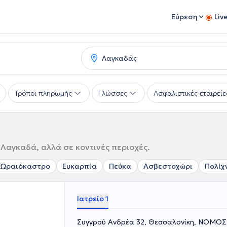
Εύρεση
Liv
Τρόποι πληρωμής
Γλώσσες
Ασφαλιστικές εταιρείε
 Λαγκαδά, αλλά σε κοντινές περιοχές.
Ωραιόκαστρο
Ευκαρπία
Πεύκα
Ασβεστοχώρι
Πολίχ
Ιατρείο 1
Συγγρού Ανδρέα 32, Θεσσαλονίκη, ΝΟΜ