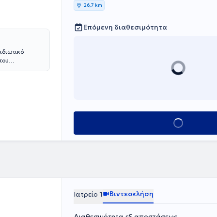
26,7 km
Επόμενη διαθεσιμότητα
 ιδιωτικό
του
στην
ο Πανεπιστήμιο
ική εμπειρία
κων.
Κλείσε ραντεβού
Βιντεοκλήση
Ιατρείο 1
Διαθεσιμότητα εξ αποστάσεως