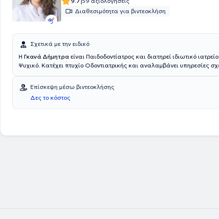
|
9.7
59 αξιολογήσεις
Διαθεσιμότητα για βιντεοκλήση
Σχετικά με την ειδικό
Η
Γκανά Δήμητρα
είναι Παιδοδοντίατρος και διατηρεί ιδιωτικό ιατρείο
Ψυχικό. Κατέχει πτυχίο Οδοντιατρικής και αναλαμβάνει υπηρεσίες σχ
εμφυτεύματα, περιοδοντολογία, προσθετική, επανορθωτική, αισθητική 
λεύκανση, ορθοδοντική, παιδοδοντία και προληπτική οδοντιατρική. Ο
Επίσκεψη μέσω βιντεοκλήσης
ιατρείου είναι πλήρως εξοπλισμένος, ενώ είναι καθαρός και φιλόξενο
Δες το κόστος
μεγάλους, όσο και για τους μικρούς ασθενείς.