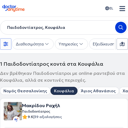
doctoranytime
EL
Παιδοδοντίατρος, Κουφάλια
Διαθεσιμότητα
Υπηρεσίες
Εξειδίκευση
1
Παιδοδοντίατρος κοντά στα Κουφάλια
Δεν βρέθηκαν Παιδοδοντίατροι με online ραντεβού στα
Κουφάλια, αλλά σε κοντινές περιοχές.
Νομός Θεσσαλονίκης
Κουφάλια
Άγιος Αθανάσιος
Χα
Μακρίδου Ραχήλ
Παιδοδοντίατρος
|
9.6
39 αξιολογήσεις