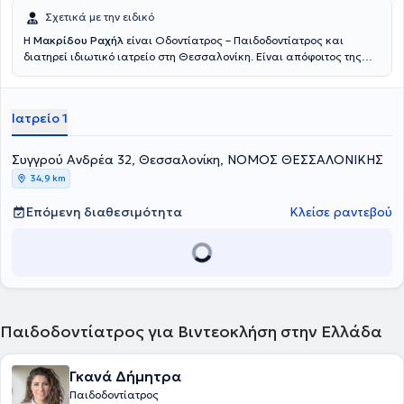
Σχετικά με την ειδικό
Η
Μακρίδου Ραχήλ
είναι Οδοντίατρος – Παιδοδοντίατρος και
διατηρεί ιδιωτικό ιατρείο στη Θεσσαλονίκη. Είναι απόφοιτος της
Οδοντιατρικής Σχολής του Αριστοτελείου Πανεπιστήμιου
Θεσσαλονίκης και έχει μετεκπαιδευθεί στην παιδοδοντιατρική στην
Οδοντιατρική Σχολή Aarhus της Δανίας και στο Πανεπιστήμιο
Ιατρείο 1
Leeds της Αγγλίας. Διαθέτει μακρόχρονη ακαδημαϊκή και
επαγγελματική εμπειρία στο χώρο και στο ιατρείο της καλύπτει τις
ανάγκες παιδιών και ενηλίκων.
Συγγρού Ανδρέα 32, Θεσσαλονίκη, ΝΟΜΟΣ ΘΕΣΣΑΛΟΝΙΚΗΣ
34,9 km
Επόμενη διαθεσιμότητα
Κλείσε ραντεβού
Παιδοδοντίατρος για Βιντεοκλήση στην Ελλάδα
Γκανά Δήμητρα
Παιδοδοντίατρος