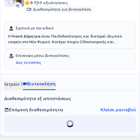
|
9.7
59 αξιολογήσεις
Διαθεσιμότητα για βιντεοκλήση
Σχετικά με την ειδικό
Η
Γκανά Δήμητρα
είναι Παιδοδοντίατρος και διατηρεί ιδιωτικό
ιατρείο στο Νέο Ψυχικό. Κατέχει πτυχίο Οδοντιατρικής και
αναλαμβάνει υπηρεσίες σχετικά με εμφυτεύματα, περιοδοντολογία,
προσθετική, επανορθωτική, αισθητική οδοντιατρική, λεύκανση,
Επίσκεψη μέσω βιντεοκλήσης
ορθοδοντική, παιδοδοντία και προληπτική οδοντιατρική. Ο χώρος
Δες το κόστος
του ιατρείου είναι πλήρως εξοπλισμένος, ενώ είναι καθαρός και
φιλόξενος τόσο για τους μεγάλους, όσο και για τους μικρούς
ασθενείς.
Βιντεοκλήση
Ιατρείο 1
Διαθεσιμότητα εξ αποστάσεως
Επόμενη διαθεσιμότητα
Κλείσε ραντεβού