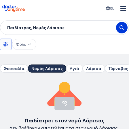
doctoranytime
EL
Παιδίατρος, Νομός Λάρισας
Φύλο
Θεσσαλία
Νομός Λάρισας
Αγιά
Λάρισα
Τύρναβος
Παιδίατροι στον νομό Λάρισας
Δεν βρέθηκαν αποτελέσματα στον νομό Λάρισας .