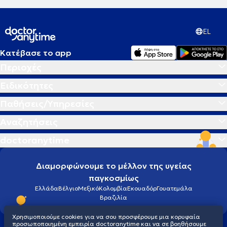
EL
Κατέβασε το app
Περιοχές
Ειδικότητες
Παθήσεις/Υπηρεσίες
Αναζητήσεις
doctoranytime
Διαμορφώνουμε το μέλλον της υγείας
παγκοσμίως
Ελλάδα
Βέλγιο
Μεξικό
Κολομβία
Εκουαδόρ
Γουατεμάλα
Βραζιλία
Χρησιμοποιούμε cookies για να σου προσφέρουμε μια κορυφαία
προσωποποιημένη εμπειρία doctoranytime και να σε βοηθήσουμε