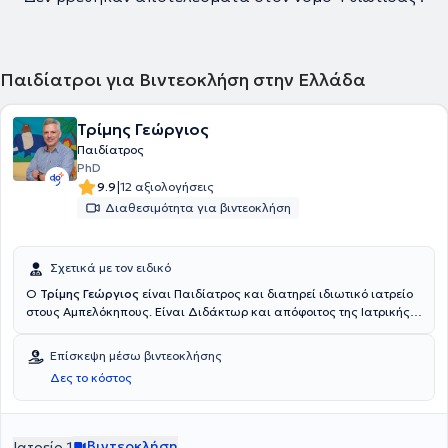
Παιδίατροι για Βιντεοκλήση στην Ελλάδα
Τρίμης Γεώργιος
Παιδίατρος
PhD
|
9.9
12 αξιολογήσεις
Διαθεσιμότητα για βιντεοκλήση
Σχετικά με τον ειδικό
Ο
Τρίμης Γεώργιος
είναι Παιδίατρος και διατηρεί ιδιωτικό ιατρείο
στους Αμπελόκηπους. Είναι Διδάκτωρ και απόφοιτος της Ιατρικής
του Εθνικού & Καποδιστριακού Πανεπιστημίου Αθηνών με δίπλωμα
στην Αdvanced Pediatric Life Support από το Johns Hopkins Hospital.
Επίσκεψη μέσω βιντεοκλήσης
Διαθέτει πολυετή κλινική εμπειρία, έχοντας εργαστεί σε κλινικές
Δες το κόστος
της Ελλάδας και του Ηνωμένου Βασιλείου καθώς και στη
ΒΙΑΝΕΞ/Sanofi Pasteur MSD και στην MSD Ελλάδας. Τέλος,
διαθέτει σπουδαία ερευνητική εμπειρία η οποία αποτυπώνεται στην
πληθώρα επιστημονικών δημοσιεύσεων και περιλήψεων εργασιών
Βιντεοκλήση
Ιατρείο 1