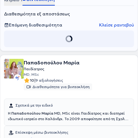
σε ελληνικά και διεθνή περιοδικά, σε πολλά από τα οποία είναι
επιστημονικός κριτής, στις επιστημονικές εργασίες σε ελληνικά και
Διαθεσιμότητα εξ αποστάσεως
διεθνή συνέδρια καθώς και στις ομιλίες που έχει παραθέσει σε
αυτά.
Επόμενη διαθεσιμότητα
Κλείσε ραντεβού
Παπαδοπούλου Μαρία
Παιδίατρος
MD, MSc
|
10
9 αξιολογήσεις
Διαθεσιμότητα για βιντεοκλήση
Σχετικά με την ειδικό
Η
Παπαδοπούλου Μαρία
MD, MSc είναι Παιδίατρος και διατηρεί
ιδιωτικό ιατρείο στο Χαλάνδρι. Το 2009 αποφοίτησε από τη Σχολή
Ιατρικής του Πανεπιστημίου Πατρών και ειδικεύτηκε στην
Παιδιατρική στο Γενικό Νοσοκομείο Φλώρινας και στο Νοσοκομείο
Επίσκεψη μέσω βιντεοκλήσης
Παίδων "Η Αγία Σοφία". Έχει εργαστεί ως Γενική Ιατρός στη Γαλλία,