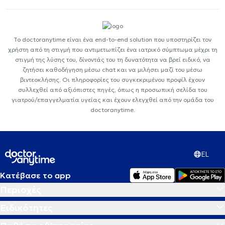
Το doctoranytime είναι ένα end-to-end solution που υποστηρίζει τον
χρήστη από τη στιγμή που αντιμετωπίζει ένα ιατρικό σύμπτωμα μέχρι τη
στιγμή της λύσης του, δίνοντάς του τη δυνατότητα να βρεί ειδικό, να
ζητήσει καθοδήγηση μέσω chat και να μιλήσει μαζί του μέσω
βιντεοκλήσης. Οι πληροφορίες του συγκεκριμένου προφίλ έχουν
συλλεχθεί από αξιόπιστες πηγές, όπως η προσωπική σελίδα του
γιατρού/επαγγελματία υγείας και έχουν ελεγχθεί από την ομάδα του
doctoranytime.
EL
Κατέβασε το app
Περιοχές
Ειδικότητες