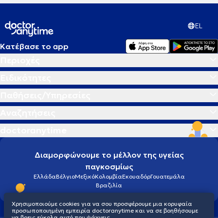
EL
Κατέβασε το app
Περιοχές
Ειδικότητες
Παθήσεις/Υπηρεσίες
Αναζητήσεις
doctoranytime
Διαμορφώνουμε το μέλλον της υγείας
παγκοσμίως
Ελλάδα
Βέλγιο
Μεξικό
Κολομβία
Εκουαδόρ
Γουατεμάλα
Βραζιλία
Χρησιμοποιούμε cookies για να σου προσφέρουμε μια κορυφαία
προσωποποιημένη εμπειρία doctoranytime και να σε βοηθήσουμε
να βρεις εύκολα αυτό που ψάχνεις.