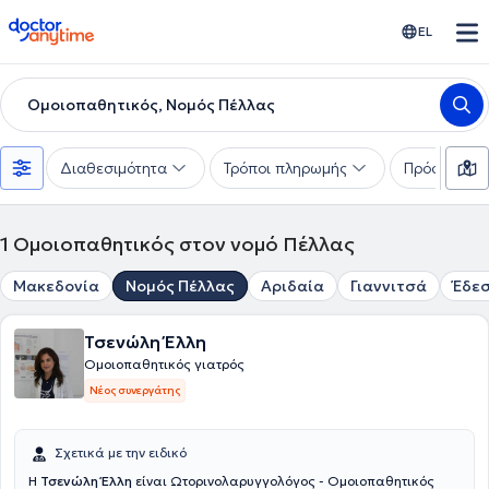
doctoranytime
EL
Ομοιοπαθητικός, Νομός Πέλλας
Διαθεσιμότητα
Τρόποι πληρωμής
Πρόσθετα φ
1
Ομοιοπαθητικός στον νομό Πέλλας
Μακεδονία
Νομός Πέλλας
Αριδαία
Γιαννιτσά
Έδε
Τσενώλη Έλλη
Ομοιοπαθητικός γιατρός
Νέος συνεργάτης
Σχετικά με την ειδικό
Η
Τσενώλη Έλλη
είναι Ωτορινολαρυγγολόγος - Ομοιοπαθητικός