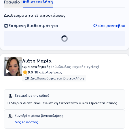
Βιντεοκλήση
Γραφείο 1
πιο αποτελεσματική θεραπευτική και προληπτική ιατρική μέθοδο.
Διαθέτει ιδιαίτερη εμπειρία στις χρόνιες κεφαλαλγίες, στις
Διαθεσιμότητα εξ αποστάσεως
συναισθηματικές διαταραχές καθώς και σε αλλεργικές
καταστάσεις όπως οι εποχιακές αλλεργίες, η κνίδωση και άλλες.
Ο γιατρός είναι μέλος της επιστημονικής επιτροπής της Διεθνούς
Επόμενη διαθεσιμότητα
Κλείσε ραντεβού
Ακαδημίας Κλασικής Ομοιοπαθητικής, μέλος της Ελληνικής
Εταιρείας Ομοιοπαθητικής Ιατρικής και του Ιατρικού Συλλόγου
Αθηνών.
Λιάτη Μαρία
Ομοιοπαθητικός
(Σύμβουλος Ψυχικής Υγείας)
|
9.9
18 αξιολογήσεις
Διαθεσιμότητα για βιντεοκλήση
Σχετικά με την ειδικό
Η Μαρία Λιάτη είναι Ολιστική Θεραπεύτρια και Ομοιοπαθητικός.
Συνεδρία μέσω βιντεοκλήσης
Δες το κόστος