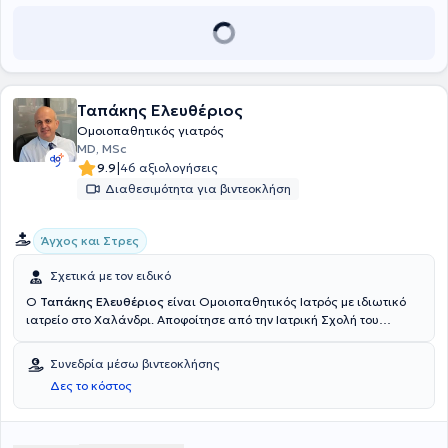
Ταπάκης Ελευθέριος
Ομοιοπαθητικός γιατρός
MD, MSc
|
9.9
46 αξιολογήσεις
Διαθεσιμότητα για βιντεοκλήση
Άγχος και Στρες
Σχετικά με τον ειδικό
Ο
Ταπάκης Ελευθέριος
είναι Ομοιοπαθητικός Ιατρός με ιδιωτικό
ιατρείο στο Χαλάνδρι. Αποφοίτησε από την Ιατρική Σχολή του
Αριστοτελείου Πανεπιστημίου Θεσσαλονίκης το 2001. Διαθέτει
μεταπτυχιακό τίτλο σπουδών του προγράμματος "Ολιστικά
Συνεδρία μέσω βιντεοκλήσης
Εναλλακτικά Θεραπευτικά Συστήματα - Κλασική Ομοιοπαθητική"
Δες το κόστος
του Πανεπιστημίου Αιγαίου και είναι διπλωματούχος της Διεθνούς
Ακαδημίας Κλασικής Ομοιοπαθητικής. Ο γιατρός ακολουθεί την
εξατομικευμένη αντιμετώπιση της κάθε περίπτωσης με την κλασική
ομοιοπαθητική και ασκώντας την από το 2003, την θεωρεί ως την