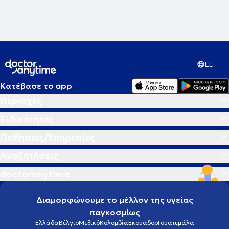
EL
Κατέβασε το app
Περιοχές
Ειδικότητες
Παθήσεις/Υπηρεσίες
Αναζητήσεις
doctoranytime
Διαμορφώνουμε το μέλλον της υγείας
παγκοσμίως
Ελλάδα
Βέλγιο
Μεξικό
Κολομβία
Εκουαδόρ
Γουατεμάλα