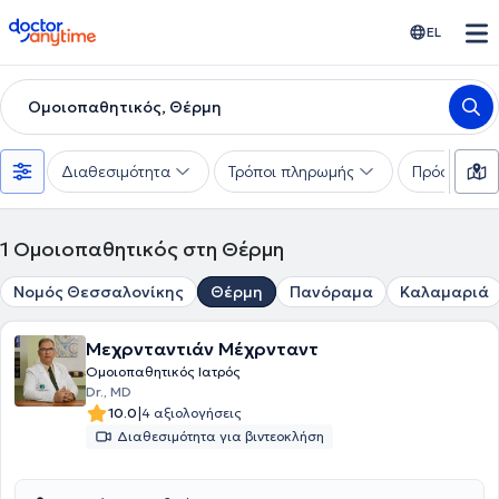
doctoranytime
EL
Ομοιοπαθητικός, Θέρμη
Διαθεσιμότητα
Τρόποι πληρωμής
Πρόσθετα φ
1
Ομοιοπαθητικός στη Θέρμη
Νομός Θεσσαλονίκης
Θέρμη
Πανόραμα
Καλαμαριά
Μεχρνταντιάν Μέχρνταντ
Ομοιοπαθητικός Ιατρός
Dr., MD
|
10.0
4 αξιολογήσεις
Διαθεσιμότητα για βιντεοκλήση