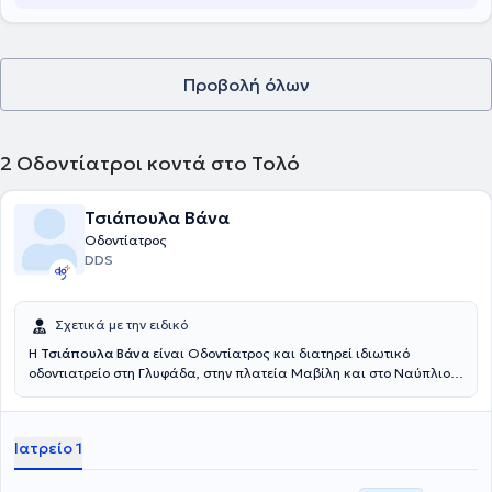
Προβολή όλων
2
Οδοντίατροι κοντά στο Τολό
Τσιάπουλα Βάνα
Οδοντίατρος
DDS
Σχετικά με την ειδικό
Η
Τσιάπουλα Βάνα
είναι Οδοντίατρος και διατηρεί ιδιωτικό
οδοντιατρείο στη Γλυφάδα, στην πλατεία Μαβίλη και στο Ναύπλιο.
Εργάστηκε, παράλληλα, για 20 έτη (2001-2021) ως υπεύθυνη
Προσθετολόγος Οδοντίατρος στο πρότυπο οδοντιατρικό κέντρο της
Εθνικής Τράπεζας (ΤΥΠΕΤ). Σπούδασε στην Οδοντιατρική Σχολή του
Ιατρείο 1
Εθνικού και Καποδιστριακού Πανεπιστημίου Αθηνών και, κατόπιν,
εργάστηκε στο ιδιωτικό της οδοντιατρείο στην Καρδίτσα, όπου
απέκτησε πολύτιμη κλινική εμπειρία με τουλάχιστον 4.000