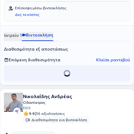
ακρίβεια, στεγανότητα και μακροχρόνια επιτυχία στις ενδοδοντικές
και στοχεύει στη δημιουργία μιας
σχέσης εμπιστοσύνης
,
θεραπείες.
προσφέροντας θεραπεία προσαρμοσμένη στις πραγματικές
Επίσκεψη μέσω βιντεοκλήσης
ανάγκες του.
Δες το κόστος
Βιντεοκλήση
Ιατρείο 1
Διαθεσιμότητα εξ αποστάσεως
Επόμενη διαθεσιμότητα
Κλείσε ραντεβού
Νικολαΐδης Ανδρέας
Οδοντίατρος
DDS
|
9.9
36 αξιολογήσεις
Διαθεσιμότητα για βιντεοκλήση