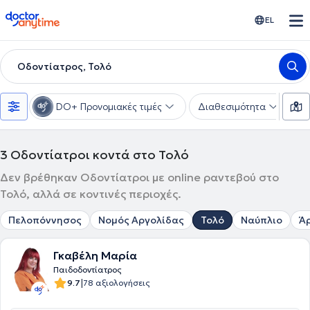
doctoranytime
EL
Οδοντίατρος, Τολό
DO+ Προνομιακές τιμές
Διαθεσιμότητα
Υ
3
Οδοντίατροι κοντά στο Τολό
Δεν βρέθηκαν Οδοντίατροι με online ραντεβού στο
Τολό, αλλά σε κοντινές περιοχές.
Πελοπόννησος
Νομός Αργολίδας
Τολό
Ναύπλιο
Ά
Γκαβέλη Μαρία
Παιδοδοντίατρος
|
9.7
78 αξιολογήσεις