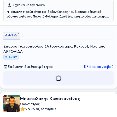
Σχετικά με την ειδικό
Η
Γκαβέλη Μαρία
είναι Παιδοδοντίατρος και διατηρεί ιδιωτικό
οδοντιατρείο στο Παλαιό Φάληρο. Διαθέτει πτυχίο οδοντιατρικής
από την Οδοντιατρική Σχολή του Εθνικού και Καποδιστριακού
Πανεπιστημίου Αθηνών και παρακολούθησε μεταπτυχιακό
πρόγραμμα στην Παιδοδοντιατρική και στη Βιολογία Στόματος στο
Ιατρείο 1
ίδιο πανεπιστήμιο. Επιπλέον, έχει παρακολουθήσει μετεκπαιδευτικό
πρόγραμμα στο Καθολικό Πανεπιστήμιο των Βρυξελλών. Είναι
Επιστημονικός συνεργάτης στο Τμήμα Παιδοδοντιατρικής του
Σπύρου Γιαννόπουλου 3Α (συγκρότημα Κύκνου), Ναύπλιο,
Εθνικού και Καποδιστριακού Πανεπιστημίου Αθηνών. Τέλος, η
ΑΡΓΟΛΙΔΑ
γιατρός είναι μέλος της Παγκόσμιας Ακαδημίας Παιδοδοντιάτρων
6,7 km
και της Ευρωπαϊκής Ακαδημίας Παιδοδοντιάτρων.
Επόμενη διαθεσιμότητα
Κλείσε ραντεβού
Μπιστολάκης Κωνσταντίνος
Οδοντίατρος
|
9.9
25 αξιολογήσεις