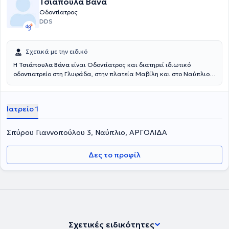
Τσιάπουλα Βάνα
Οδοντίατρος
DDS
Σχετικά με την ειδικό
Η
Τσιάπουλα Βάνα
είναι Οδοντίατρος και διατηρεί ιδιωτικό
οδοντιατρείο στη Γλυφάδα, στην πλατεία Μαβίλη και στο Ναύπλιο.
Εργάστηκε, παράλληλα, για 20 έτη (2001-2021) ως υπεύθυνη
Προσθετολόγος Οδοντίατρος στο πρότυπο οδοντιατρικό κέντρο της
Εθνικής Τράπεζας (ΤΥΠΕΤ). Σπούδασε στην Οδοντιατρική Σχολή του
Ιατρείο 1
Εθνικού και Καποδιστριακού Πανεπιστημίου Αθηνών και, κατόπιν,
εργάστηκε στο ιδιωτικό της οδοντιατρείο στην Καρδίτσα, όπου
απέκτησε πολύτιμη κλινική εμπειρία με τουλάχιστον 4.000
Σπύρου Γιαννοπούλου 3, Ναύπλιο, ΑΡΓΟΛΙΔΑ
ασθενείς ως Γενική - Χειρουργός οδοντίατρος. Στη συνέχεια, έγινε
δεκτή ως η 1η Ελληνίδα Οδοντίατρος για την ειδικότητα της
Δες το προφίλ
Προσθετολόγου - Εμφυτευματολόγου στην Οδοντιατρική Σχολή του
Πανεπιστημίου TUFTS της Βοστώνης των ΗΠΑ, μιας εκ των
κορυφαίων οδοντιατρικών σχολών στο κόσμο. Για την επιτυχή
ολοκλήρωση του πολύ δύσκολου προγράμματος της Προσθετικής
στο Πανεπιστήμιο TUFTS, τιμήθηκε με το κορυφαίο βραβείο Golden
Bullet. Μετά την απόκτηση της ειδικότητας, δίδαξε για έναν χρόνο
σε μεταπτυχιακούς φοιτητές στο ίδιο πανεπιστήμιο. Οι
οδοντιατρικές υπηρεσίες της ίδιας και της ομάδας της,
Σχετικές ειδικότητες