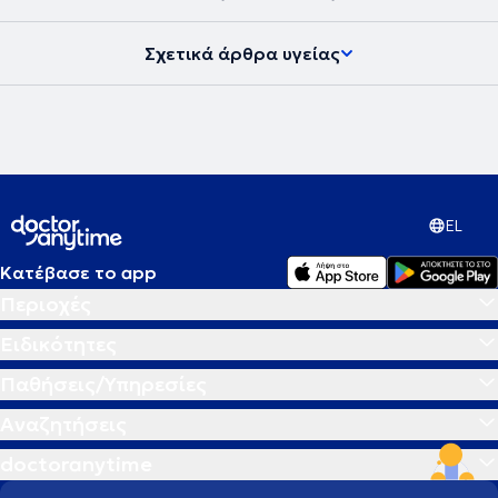
περιλαμβάνουν μεταξύ άλλων σφραγίσματα, γέφυρες, στεφάνες,
όψεις, οδοντοστοιχίες. Εξειδικεύονται στην προσθετική και
αισθητική οδοντιατρική, όχι μόνο γιατί διαθέτουν την απαιτούμενη
Σχετικά άρθρα υγείας
επιστημονική τεχνογνωσία και εξειδίκευση, αλλά γιατί για την
ομάδα της η αισθητική είναι τρόπος ζωής. Η ομάδα αποσκοπεί στην
παροχή υπηρεσιών υψηλής ποιότητας σε ένα όμορφο σύγχρονο και
απόλυτα φιλικό περιβάλλον.
EL
Κατέβασε το app
Περιοχές
Ειδικότητες
Παθήσεις/Υπηρεσίες
Αναζητήσεις
doctoranytime