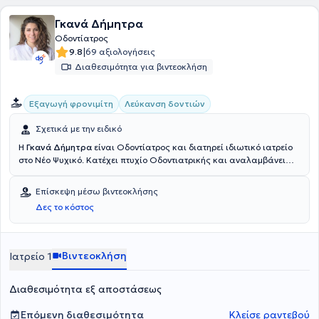
επαγγελματικής του φιλοσοφίας.
Γκανά Δήμητρα
Οδοντίατρος
|
9.8
69 αξιολογήσεις
Διαθεσιμότητα για βιντεοκλήση
Εξαγωγή φρονιμίτη
Λεύκανση δοντιών
Σχετικά με την ειδικό
Η
Γκανά Δήμητρα
είναι Οδοντίατρος και διατηρεί ιδιωτικό ιατρείο
στο Νέο Ψυχικό. Κατέχει πτυχίο Οδοντιατρικής και αναλαμβάνει
υπηρεσίες σχετικά με εμφυτεύματα, περιοδοντολογία, προσθετική,
επανορθωτική, αισθητική οδοντιατρική, λεύκανση, ορθοδοντική,
Επίσκεψη μέσω βιντεοκλήσης
παιδοδοντία και προληπτική οδοντιατρική. Ο χώρος του ιατρείου
Δες το κόστος
είναι πλήρως εξοπλισμένος, ενώ είναι καθαρός και φιλόξενος τόσο
για τους μεγάλους, όσο και για τους μικρούς ασθενείς.
Βιντεοκλήση
Ιατρείο 1
Διαθεσιμότητα εξ αποστάσεως
Επόμενη διαθεσιμότητα
Κλείσε ραντεβού