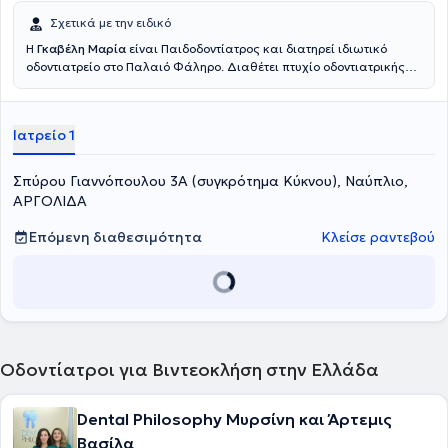
Σχετικά με την ειδικό
Η
Γκαβέλη Μαρία
είναι Παιδοδοντίατρος και διατηρεί ιδιωτικό
οδοντιατρείο στο Παλαιό Φάληρο. Διαθέτει πτυχίο οδοντιατρικής
από την Οδοντιατρική Σχολή του Εθνικού και Καποδιστριακού
Πανεπιστημίου Αθηνών και παρακολούθησε μεταπτυχιακό
πρόγραμμα στην Παιδοδοντιατρική και στη Βιολογία Στόματος στο
Ιατρείο 1
ίδιο πανεπιστήμιο. Επιπλέον, έχει παρακολουθήσει μετεκπαιδευτικό
πρόγραμμα στο Καθολικό Πανεπιστήμιο των Βρυξελλών. Είναι
Επιστημονικός συνεργάτης στο Τμήμα Παιδοδοντιατρικής του
Σπύρου Γιαννόπουλου 3Α (συγκρότημα Κύκνου), Ναύπλιο,
Εθνικού και Καποδιστριακού Πανεπιστημίου Αθηνών. Τέλος, η
ΑΡΓΟΛΙΔΑ
γιατρός είναι μέλος της Παγκόσμιας Ακαδημίας Παιδοδοντιάτρων
και της Ευρωπαϊκής Ακαδημίας Παιδοδοντιάτρων.
Επόμενη διαθεσιμότητα
Κλείσε ραντεβού
Οδοντίατροι για Βιντεοκλήση στην Ελλάδα
Dental Philosophy Μυρσίνη και Άρτεμις
Βασίλα