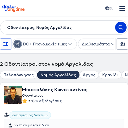
doctoranytime
EL
Οδοντίατρος, Νομός Αργολίδας
DO+ Προνομιακές τιμές
Διαθεσιμότητα
Υ
2
Οδοντίατροι στον νομό Αργολίδας
Πελοπόννησος
Νομός Αργολίδας
Άργος
Κρανίδι
Ν
Μπιστολάκης Κωνσταντίνος
Οδοντίατρος
|
9.9
25 αξιολογήσεις
Καθαρισμός δοντιών
Σχετικά με τον ειδικό