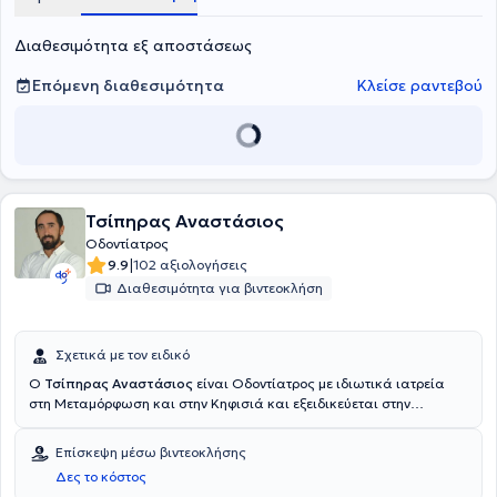
Διαθεσιμότητα εξ αποστάσεως
Επόμενη διαθεσιμότητα
Κλείσε ραντεβού
Τσίπηρας Αναστάσιος
Οδοντίατρος
|
9.9
102 αξιολογήσεις
Διαθεσιμότητα για βιντεοκλήση
Σχετικά με τον ειδικό
O
Τσίπηρας Αναστάσιος
είναι Οδοντίατρος με ιδιωτικά ιατρεία
στη Μεταμόρφωση και στην Κηφισιά και εξειδικεύεται στην
εμφυτευματολογία και στην αισθητική προσθετική. Διαθέτει πτυχίο
Οδοντιατρικής και μετά το πέρας των στρατιωτικών του
Επίσκεψη μέσω βιντεοκλήσης
καθηκόντων, όπου υπηρέτησε ως Οδοντίατρος σε στρατιωτικό
Δες το κόστος
Οδοντιατρείο, μετεκπαιδεύτηκε στην Χειρουργική Στόματος και