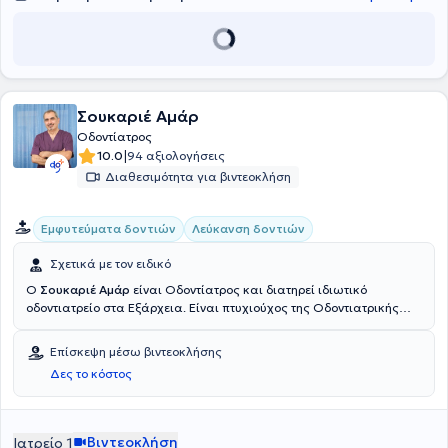
Σουκαριέ Αμάρ
Οδοντίατρος
|
10.0
94 αξιολογήσεις
Διαθεσιμότητα για βιντεοκλήση
Εμφυτεύματα δοντιών
Λεύκανση δοντιών
Σχετικά με τον ειδικό
Ο
Σουκαριέ Αμάρ
είναι Οδοντίατρος και διατηρεί ιδιωτικό
οδοντιατρείο στα Εξάρχεια. Είναι πτυχιούχος της Οδοντιατρικής
Σχολής του Εθνικού και Καποδιστριακού Πανεπιστημίου Αθηνών
(ΕΚΠΑ) και διαθέτει πολυετή εμπειρία. Στο οδοντιατρείο του
Επίσκεψη μέσω βιντεοκλήσης
παρέχονται οδοντιατρικές υπηρεσίες υψηλής ποιότητας σε ένα
Δες το κόστος
σύγχρονο και ευχάριστο περιβάλλον.
Βιντεοκλήση
Ιατρείο 1