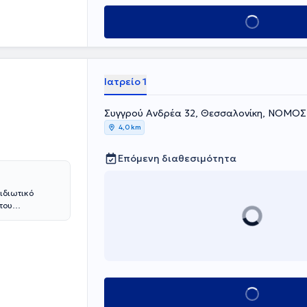
ινγκ 12, στο
Κλείσε ραντεβού
Ιατρείο 1
Συγγρού Ανδρέα 32, Θεσσαλονίκη, ΝΟΜ
4,0 km
Επόμενη διαθεσιμότητα
 ιδιωτικό
του
στην
ο Πανεπιστήμιο
ική εμπειρία
κων.
Κλείσε ραντεβού