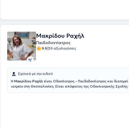
ψηφιακή τεχνολογία και πολυμηχάνημα Laser, στη διεύθυνση Μακένζι Κ
κέντρο Θεσσαλονίκης, στον 1ο όροφο.
Μακρίδου Ραχήλ
Παιδοδοντίατρος
|
9.6
39 αξιολογήσεις
Σχετικά με την ειδικό
Η
Μακρίδου Ραχήλ
είναι Οδοντίατρος – Παιδοδοντίατρος και διατηρεί
ιατρείο στη Θεσσαλονίκη. Είναι απόφοιτος της Οδοντιατρικής Σχολής 
Αριστοτελείου Πανεπιστήμιου Θεσσαλονίκης και έχει μετεκπαιδευθεί 
παιδοδοντιατρική στην Οδοντιατρική Σχολή Aarhus της Δανίας και στ
Leeds της Αγγλίας. Διαθέτει μακρόχρονη ακαδημαϊκή και επαγγελματ
στο χώρο και στο ιατρείο της καλύπτει τις ανάγκες παιδιών και ενηλί