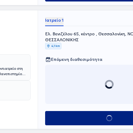
Ιατρείο 1
Ελ. Βενιζέλου 65, κέντρο , Θεσσαλονίκη, 
ΘΕΣΣΑΛΟΝΙΚΗΣ
4,1 km
Επόμενη διαθεσιμότητα
ντιατρείο στη
Πανεπιστημίου
φοίτησή του,
έδρα
καθηγητές κο
 δύο βιβλία
αστές
Διαθέτει
 κλινικές της
ριθμα
Κλείσε ραντεβού
ής
και