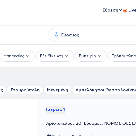
Εύρεση
Liv
Υπηρεσίες
Εξειδίκευση
Εμπειρία
Τρόποι πλη
ης
Σταυρούπολη
Μενεμένη
Αμπελόκηποι Θεσσαλονίκη
Ιατρείο 1
Αριστοτέλους 20, Εύοσμος, ΝΟΜΟΣ ΘΕΣ