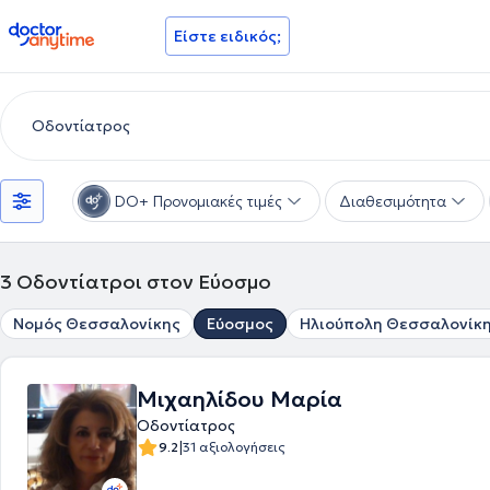
doctoranytime
Είστε ειδικός;
DO+ Προνομιακές τιμές
Διαθεσιμότητα
3
Οδοντίατροι στον Εύοσμο
Νομός Θεσσαλονίκης
Εύοσμος
Ηλιούπολη Θεσσαλονίκ
Μιχαηλίδου Μαρία
Οδοντίατρος
|
9.2
31 αξιολογήσεις