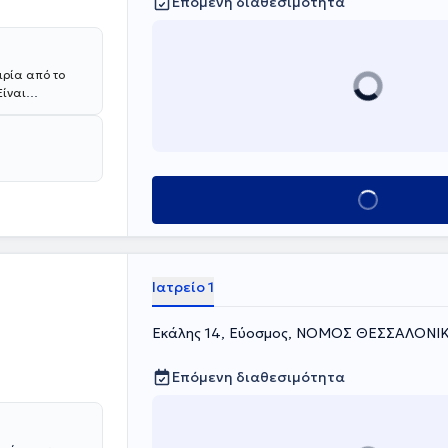
Επόμενη διαθεσιμότητα
ιρία από το
Είναι
 από 60
τις νεότερες
ροντίδα μέσα
ρική, Λεύκανση
ρητίνης και
Κλείσε ραντεβού
αι Ολική
Ιατρείο 1
Εκάλης 14, Εύοσμος, ΝΟΜΟΣ ΘΕΣΣΑΛΟΝΙ
Επόμενη διαθεσιμότητα