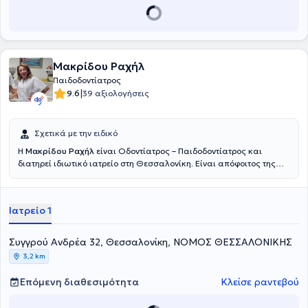
Μακρίδου Ραχήλ
Παιδοδοντίατρος
|
9.6
39 αξιολογήσεις
Σχετικά με την ειδικό
Η
Μακρίδου Ραχήλ
είναι Οδοντίατρος – Παιδοδοντίατρος και
διατηρεί ιδιωτικό ιατρείο στη Θεσσαλονίκη. Είναι απόφοιτος της
Οδοντιατρικής Σχολής του Αριστοτελείου Πανεπιστήμιου
Θεσσαλονίκης και έχει μετεκπαιδευθεί στην παιδοδοντιατρική στην
Οδοντιατρική Σχολή Aarhus της Δανίας και στο Πανεπιστήμιο
Ιατρείο 1
Leeds της Αγγλίας. Διαθέτει μακρόχρονη ακαδημαϊκή και
επαγγελματική εμπειρία στο χώρο και στο ιατρείο της καλύπτει τις
ανάγκες παιδιών και ενηλίκων.
Συγγρού Ανδρέα 32, Θεσσαλονίκη, ΝΟΜΟΣ ΘΕΣΣΑΛΟΝΙΚΗΣ
3,2 km
Επόμενη διαθεσιμότητα
Κλείσε ραντεβού