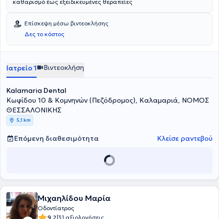
καθαρισμό έως εξειδικευμένες θεραπείες
Επίσκεψη μέσω βιντεοκλήσης
Δες το κόστος
Βιντεοκλήση
Ιατρείο 1
Kalamaria Dental
Κωφίδου 10 & Κομνηνών (Πεζόδρομος), Καλαμαριά, ΝΟΜΟΣ
ΘΕΣΣΑΛΟΝΙΚΗΣ
5,1 km
Επόμενη διαθεσιμότητα
Κλείσε ραντεβού
Μιχαηλίδου Μαρία
Οδοντίατρος
|
9.2
31 αξιολογήσεις