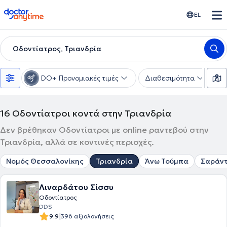
doctoranytime
EL
Οδοντίατρος, Τριανδρία
DO+ Προνομιακές τιμές
Διαθεσιμότητα
Υ
16
Οδοντίατροι κοντά στην Τριανδρία
Δεν βρέθηκαν Οδοντίατροι με online ραντεβού στην
Τριανδρία, αλλά σε κοντινές περιοχές.
Νομός Θεσσαλονίκης
Τριανδρία
Άνω Τούμπα
Σαράντ
Λιναρδάτου Σίσσυ
Οδοντίατρος
DDS
|
9.9
396 αξιολογήσεις