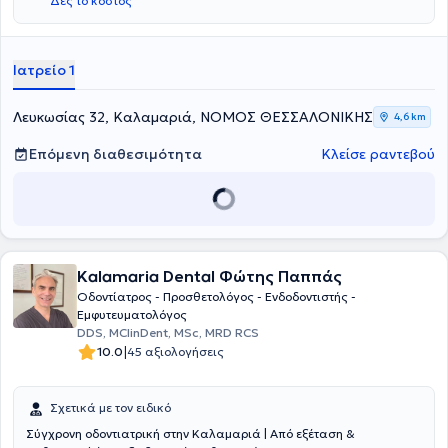
Δες το κόστος
Οδοντίατρος στο Στρατιωτικό Νοσοκομείο ΚΙΧΝΕ Διδυμοτείχου και
ήταν Εθελοντής Οδοντίατρος στο Κοινωνικό Ιατρείο Θεσσαλονίκης.
Τέλος, ασχολείται με το ευρύ φάσμα της γενικής οδοντιατρικής και
διαθέτει ιδιαίτερη εμπειρία στην αισθητική οδοντιατρική και
Ιατρείο 1
ειδικότερα στη λεύκανση δοντιών.
Λευκωσίας 32, Καλαμαριά, ΝΟΜΟΣ ΘΕΣΣΑΛΟΝΙΚΗΣ
4,6 km
Επόμενη διαθεσιμότητα
Κλείσε ραντεβού
Kalamaria Dental Φώτης Παππάς
Οδοντίατρος - Προσθετολόγος - Ενδοδοντιστής -
Εμφυτευματολόγος
DDS, MClinDent, MSc, MRD RCS
|
10.0
45 αξιολογήσεις
Σχετικά με τον ειδικό
Σύγχρονη οδοντιατρική στην Καλαμαριά | Από εξέταση &