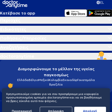
EL
Κατέβασε το app
Περιοχές
Ειδικότητες
Παθήσεις/Υπηρεσίες
Αναζητήσεις
doctoranytime
Διαμορφώνουμε το μέλλον της υγείας
παγκοσμίως
Ελλάδα
Βέλγιο
Μεξικό
Κολομβία
Εκουαδόρ
Γουατεμάλα
Βραζιλία
Χρησιμοποιούμε cookies για να σου προσφέρουμε μια κορυφαία
προσωποποιημένη εμπειρία doctoranytime και να σε βοηθήσουμε
να βρεις εύκολα αυτό που ψάχνεις.
Οροι χρήσης
Cookies
Πολιτική προστασίας προσωπικού απορρήτου
Προσαρμογή
Απόρριψη
Aποδοχή
© 2026 doctoranytime