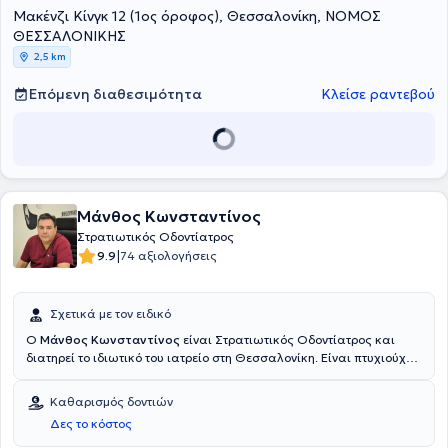
Μακένζι Κίνγκ 12 (1ος όροφος), Θεσσαλονίκη, ΝΟΜΟΣ
Μακένζι Κινγκ 12, στο κέντρο Θεσσαλονίκης, στον 1ο όροφο.
ΘΕΣΣΑΛΟΝΙΚΗΣ
2,5 km
Επόμενη διαθεσιμότητα
Κλείσε ραντεβού
Μάνθος Κωνσταντίνος
Στρατιωτικός Οδοντίατρος
|
9.9
74 αξιολογήσεις
Σχετικά με τον ειδικό
Ο
Μάνθος Κωνσταντίνος
είναι Στρατιωτικός Οδοντίατρος και
διατηρεί το ιδιωτικό του ιατρείο στη Θεσσαλονίκη. Είναι πτυχιούχος
της Οδοντιατρικής Σχολής του Αριστοτελείου Πανεπιστημίου
Θεσσαλονίκης. Έχει ολοκληρώσει μεταπτυχιακές σπουδές στην
Καθαρισμός δοντιών
Αισθητική - Προσθετική Οδοντιατρική στο Πανεπιστήμιο του
Δες το κόστος
Sheffield στην Αγγλία, καθώς και στη Διοίκηση Μονάδων Υγείας
του Ελληνικού Ανοικτού Πανεπιστημίου. Μετεκπαιδεύτηκε στο