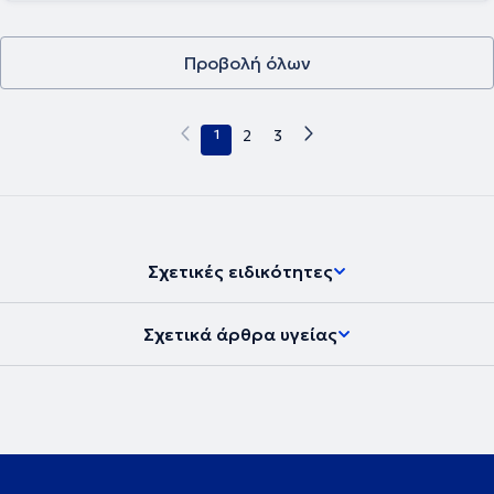
λειτουργεί και Οδοντιατρικό Κέντρο Διακοπής Καπνίσματος υπό την
επίβλεψη του κ. Τσιπήρα και το ιατρείο παρέχει υπηρεσίες
ορθοδοντικής με συνεργαζόμενο ιατρό.
Προβολή όλων
1
2
3
Σχετικές ειδικότητες
Σχετικά άρθρα υγείας