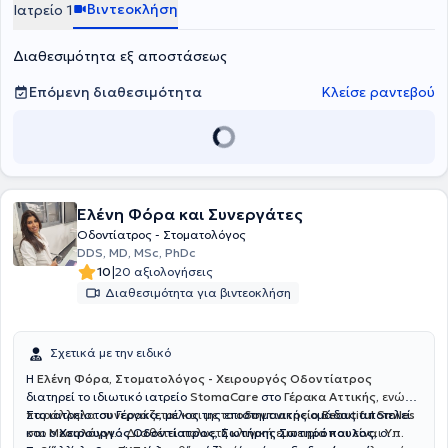
παρακολουθεί πλήθος συνεδρίων και σεμιναρίων στα πλαίσια της
Βιντεοκλήση
Ιατρείο 1
συνεχούς κατάρτισης.
Διαθεσιμότητα εξ αποστάσεως
Επόμενη διαθεσιμότητα
Κλείσε ραντεβού
Ελένη Φόρα και Συνεργάτες
Οδοντίατρος - Στοματολόγος
DDS, MD, MSc, PhDc
|
10
20 αξιολογήσεις
Διαθεσιμότητα για βιντεοκλήση
Σχετικά με την ειδικό
Η
Ελένη Φόρα, Στοματολόγος - Χειρουργός Οδοντίατρος
διατηρεί το ιδιωτικό ιατρείο
StomaCare
στο
Γέρακα Αττικής,
ενώ
παράλληλα συνεργάζεται και με το
Στο ιατρείο του Γέρακα, μέλος της επιστημονικής ομάδας αποτελεί
οδοντιατρείο Beautiful Smiles
στο
και ο
Μεσολόγγι.
Χειρουργός Οδοντίατρος
.
Διαθέτει πολυετή κλινική εμπειρία και είναι
,
Σωτήρης Σωτηρόπουλος,
ο
Υπ.