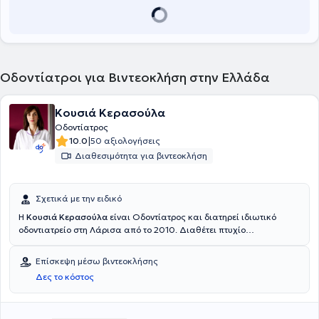
Οδοντίατροι για Βιντεοκλήση στην Ελλάδα
Κουσιά Κερασούλα
Οδοντίατρος
|
10.0
50 αξιολογήσεις
Διαθεσιμότητα για βιντεοκλήση
Σχετικά με την ειδικό
Η
Κουσιά Κερασούλα
είναι Οδοντίατρος και διατηρεί ιδιωτικό
οδοντιατρείο στη Λάρισα από το 2010. Διαθέτει πτυχίο
οδοντιατρικής από τη Σχολή Επιστημών Υγείας του Αριστοτελείου
Πανεπιστημίου Θεσσαλονίκης. Έχει εργαστεί σε ιδιωτικό
Επίσκεψη μέσω βιντεοκλήσης
οδοντιατρείο στη Λάρισα και ως εθελόντρια στο Οδοντιατρείο του
Δες το κόστος
Στρατιωτικού Νοσοκομείου Λάρισας. Επιπλέον, εργάστηκε ως
συνεργάτης οδοντίατρος στο οδοντιατρείο Antwerp House στο
Cambridge της Αγγλίας, ασκώντας τη γενική οδοντιατρική. Τέλος,