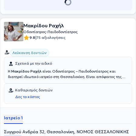
Μακρίδου Ραχήλ
Οδοντίατρος-Παιδοδοντίατρος
|
9.8
75 αξιολογήσεις
Λεύκανση δοντιών
Σχετικά με την ειδικό
Η
Μακρίδου Ραχήλ
είναι Οδοντίατρος – Παιδοδοντίατρος και
διατηρεί ιδιωτικό ιατρείο στη Θεσσαλονίκη. Είναι απόφοιτος της
Οδοντιατρικής Σχολής του Αριστοτελείου Πανεπιστήμιου
Θεσσαλονίκης και έχει μετεκπαιδευθεί στην παιδοδοντιατρική στην
Καθαρισμός δοντιών
Οδοντιατρική Σχολή Aarhus της Δανίας και στο Πανεπιστήμιο
Δες το κόστος
Leeds της Αγγλίας. Διαθέτει μακρόχρονη ακαδημαϊκή και
επαγγελματική εμπειρία στο χώρο και στο ιατρείο της καλύπτει τις
ανάγκες παιδιών και ενηλίκων.
Ιατρείο 1
Συγγρού Ανδρέα 32, Θεσσαλονίκη, ΝΟΜΟΣ ΘΕΣΣΑΛΟΝΙΚΗΣ