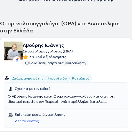
Ωτορινολαρυγγολόγοι (ΩΡΛ) για Βιντεοκλήση
στην Ελλάδα
Αβούρης Ιωάννης
Ωτορινολαρυγγολόγος (ΩΡΛ)
|
9.9
436 αξιολογήσεις
Διαθεσιμότητα για βιντεοκλήση
Διάφραγμα μύτης
Ιγμορίτιδα
Ροχαλητό
Σχετικά με τον ειδικό
Ο
Αβούρης Ιωάννης
είναι Ωτορινολαρυγγολόγος και διατηρεί
ιδιωτικό ιατρείο στον Πειραιά, ενώ παράλληλα διατελεί
αναπληρωτής διευθυντής της Ωτορινολαρυγγολογικής Κλινικής του
Νοσοκομείου Metropolitan. Είναι απόφοιτος της Ιατρικής Σχολής
Επίσκεψη μέσω βιντεοκλήσης
του Εθνικού και Καποδιστριακού Πανεπιστημίου Αθηνών και
Δες το κόστος
υποψήφιος Διδάκτωρ Ιατρικής. Παράλληλα, διαθέτει δίπλωμα
Ιατρικού Βελονισμού. Ειδικεύτηκε στην Ωτορινολαρυγγολογία στο