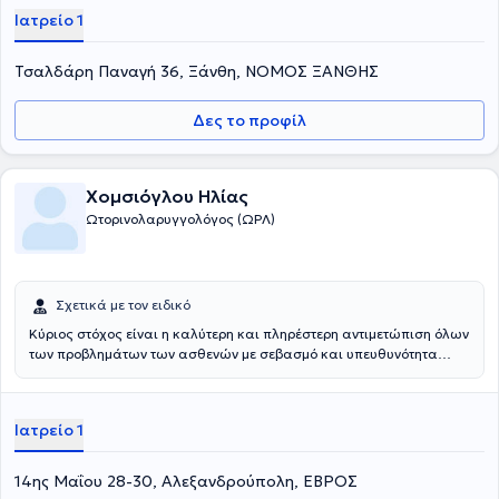
Ιατρείο 1
Τσαλδάρη Παναγή 36, Ξάνθη, ΝΟΜΟΣ ΞΑΝΘΗΣ
Δες το προφίλ
Χομσιόγλου Ηλίας
Ωτορινολαρυγγολόγος (ΩΡΛ)
Σχετικά με τον ειδικό
Κύριος στόχος είναι η καλύτερη και πληρέστερη αντιμετώπιση όλων
των προβλημάτων των ασθενών με σεβασμό και υπευθυνότητα
συνδυάζοντας την μακρόχρονη εμπειρία και την πλήρη εκμετάλευση
των τεχνολογικών εξελίξεων. Για τον λόγο αυτό το ιατρείο είναι
εξοπλισμένο με μηχανήματα τελευταίας γενιάς , τα οποία συνεχώς
Ιατρείο 1
ανανεώνονται αλλά και εμπλουτίζονται , με σκοπό την αξιόπιστη
διαγνωστική και θεραπευτική προσέγγιση των όποιων
ωτορινολαρυγγο- γικών προβλημάτων .
14ης Μαΐου 28-30, Αλεξανδρούπολη, ΕΒΡΟΣ