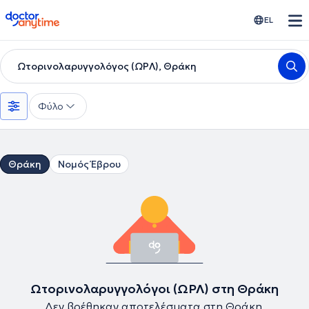
doctoranytime
EL
Ωτορινολαρυγγολόγος (ΩΡΛ), Θράκη
Φύλο
Θράκη
Νομός Έβρου
Ωτορινολαρυγγολόγοι (ΩΡΛ) στη Θράκη
Δεν βρέθηκαν αποτελέσματα στη Θράκη.