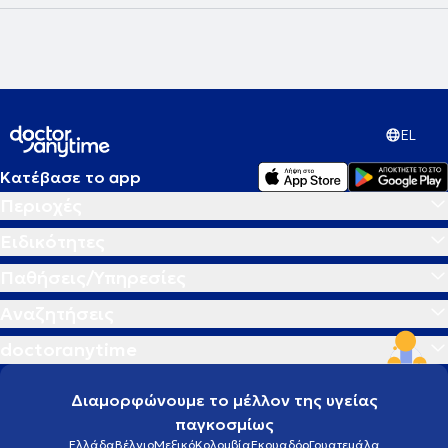
EL
Κατέβασε το app
Περιοχές
Ειδικότητες
Παθήσεις/Υπηρεσίες
Αναζητήσεις
doctoranytime
Διαμορφώνουμε το μέλλον της υγείας
παγκοσμίως
Ελλάδα
Βέλγιο
Μεξικό
Κολομβία
Εκουαδόρ
Γουατεμάλα