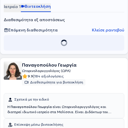
Βιντεοκλήση
Ιατρείο 1
Διαθεσιμότητα εξ αποστάσεως
Επόμενη διαθεσιμότητα
Κλείσε ραντεβού
Παναγοπούλου Γεωργία
Ωτορινολαρυγγολόγος (ΩΡΛ)
|
9.9
184 αξιολογήσεις
Διαθεσιμότητα για βιντεοκλήση
Σχετικά με την ειδικό
Η
Παναγοπούλου Γεωργία
είναι Ωτορινολαρυγγολόγος και
διατηρεί ιδιωτικό ιατρείο στα Μελίσσια. Είναι Διδάκτωρ του
Δημοκρίτειου Πανεπιστημίου Θράκης και πτυχιούχος της Ιατρικής
Σχολής του Εθνικού και Καποδιστριακού Πανεπιστημίου Αθηνών.
Επίσκεψη μέσω βιντεοκλήσης
Ειδικεύθηκε στην Παιδοωτορινολαρυγγολογία και στην