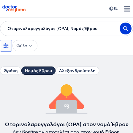
doctoranytime
EL
Ωτορινολαρυγγολόγος (ΩΡΛ), Νομός Έβρου
Φύλο
Θράκη
Νομός Έβρου
Αλεξανδρούπολη
Ωτορινολαρυγγολόγοι (ΩΡΛ) στον νομό Έβρου
Δεν βρέθηκαν αποτελέσματα στον νομό Έβρου.