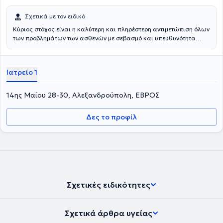
Σχετικά με τον ειδικό
Κύριος στόχος είναι η καλύτερη και πληρέστερη αντιμετώπιση όλων
των προβλημάτων των ασθενών με σεβασμό και υπευθυνότητα
συνδυάζοντας την μακρόχρονη εμπειρία και την πλήρη εκμετάλευση
των τεχνολογικών εξελίξεων. Για τον λόγο αυτό το ιατρείο είναι
εξοπλισμένο με μηχανήματα τελευταίας γενιάς , τα οποία συνεχώς
Ιατρείο 1
ανανεώνονται αλλά και εμπλουτίζονται , με σκοπό την αξιόπιστη
διαγνωστική και θεραπευτική προσέγγιση των όποιων
ωτορινολαρυγγο- γικών προβλημάτων .
14ης Μαΐου 28-30, Αλεξανδρούπολη, ΕΒΡΟΣ
Δες το προφίλ
Σχετικές ειδικότητες
Σχετικά άρθρα υγείας