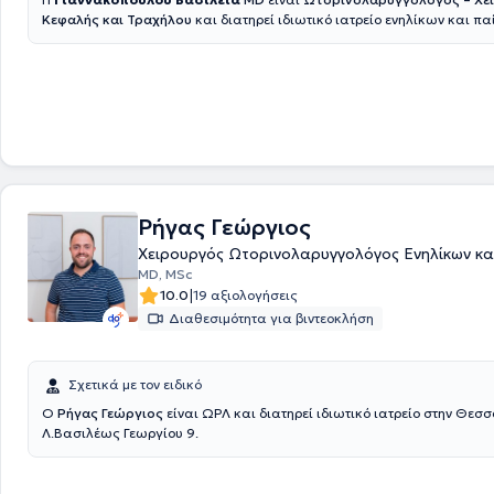
Κεφαλής και Τραχήλου
και διατηρεί ιδιωτικό ιατρείο ενηλίκων και πα
κέντρο της Αθήνας. Ασχολείται με όλο το παθολογικό και χειρουργικό
Ωτορινολαρυγγολογίας, με έμφαση στην ωτολογία, τη νευροωτολογία 
παθήσεις ισορροπίας (ίλιγγος), τη ρινολογία και ρινοχειρουργική-την
χειρουργική ρινος παραρρινιων, την υπνική άπνοια και τις διαταραχέ
παθησεις του λάρυγγα, την παιδοωτορινολαρυγγολογια και την αισθη
επανορθωτική χειρουργική κεφαλής και τραχήλου.
Ρήγας Γεώργιος
Χειρουργός Ωτορινολαρυγγολόγος Ενηλίκων κα
MD, MSc
|
10.0
19 αξιολογήσεις
Διαθεσιμότητα για βιντεοκλήση
Σχετικά με τον ειδικό
Ο
Ρήγας Γεώργιος
είναι ΩΡΛ και διατηρεί ιδιωτικό ιατρείο στην Θεσ
Λ.Βασιλέως Γεωργίου 9.