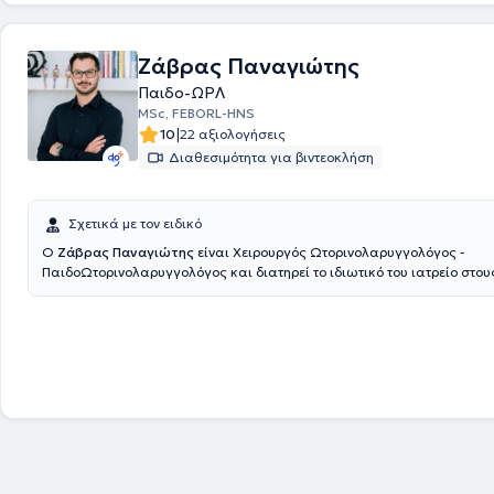
επιστημονικός συνεργάτης και υπεύθυνος στις ΩΡΛ Κλινικές του "Πειραϊκού
Θεραπευτηρίου" και του Πρότυπου Νοσηλευτικού Κέντρου Πειραιώς "Ά
Ο ιατρός παρέχει υψηλού επιπέδου ιατρικές υπηρεσίες σε όλο το φάσ
Ζάβρας Παναγιώτης
ειδικότητάς του, ενώ εξειδικεύεται στη χειρουργική αντιμετώπιση της 
Παιδο-ΩΡΛ
άπνοιας και του ροχαλητού, αλλά και τη χειρουργική ωτορινολαρυγγ
MSc, FEBORL-HNS
Συμμετέχει ενεργά σε εκπαιδευτικά σεμινάρια, εργαστήρια (workshops
|
με σκοπό τη διαρκή μετεκπαίδευση και εξειδίκευση. Τέλος, είναι μέλος
10
22 αξιολογήσεις
Συλλόγου Πειραιά, της Πανελλήνιας Εταιρείας Ωτορινολαρυγγολογίας
Διαθεσιμότητα για βιντεοκλήση
Kεφαλής & Τραχήλου και του Επιστημονικού Συλλόγου Ιατρών Βελονι
Σχετικά με τον ειδικό
Ο
Ζάβρας Παναγιώτης
είναι Χειρουργός Ωτορινολαρυγγολόγος -
ΠαιδοΩτορινολαρυγγολόγος και διατηρεί το ιδιωτικό του ιατρείο στου
Αμπελοκήπους. Είναι πτυχιούχος της Ιατρικής Σχολής του Πανεπιστημ
Ειδικεύθηκε στην Παίδο-Ωτορινολαρυγγολογία στο Νοσοκομείο Παίδ
& Αγλαΐας Κυριακού» και κατόπιν συνέχισε την ειδίκευσή του στην
Ωτορινολαρυγγολογία στο Γενικό Νοσοκομείο Αθηνών «Γ. Γεννηματάς».
του Μεταπτυχιακού Τίτλου Σπουδών «Παθήσεις ρινός, βάσης κρανίου 
προσωπικής χώρας», από το Πανεπιστήμιο Πατρών. Έπειτα από επιτυχ
κατέχει τον Ευρωπαϊκό τίτλο Ωτορινολαρυγγολογίας (Fellow of the Eu
Otolaryngology- Head & Neck Surgery). Παράλληλα εργάζεται ως Επ
στο Γενικό Νοσοκομείο Πειραιά «Τζάνειο», αντιμετωπίζοντας πληθώρ
και πραγματοποιώντας μεγάλο αριθμό απλών και σύνθετων επεμβάσ
φάσμα της Ωτορινολαρυγγολογίας. Συνεργάζεται ως εξωτερικός συνε