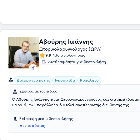
Αβούρης Ιωάννης
Ωτορινολαρυγγολόγος (ΩΡΛ)
|
9.9
436 αξιολογήσεις
Διαθεσιμότητα για βιντεοκλήση
Διάφραγμα μύτης
Ιγμορίτιδα
Ροχαλητό
Σχετικά με τον ειδικό
Ο
Αβούρης Ιωάννης
είναι Ωτορινολαρυγγολόγος και διατηρεί ιδιωτικό
Πειραιά, ενώ παράλληλα διατελεί αναπληρωτής διευθυντής της
Ωτορινολαρυγγολογικής Κλινικής του Νοσοκομείου Metropolitan. Είνα
Ιατρικής Σχολής του Εθνικού και Καποδιστριακού Πανεπιστημίου Αθη
Επίσκεψη μέσω βιντεοκλήσης
υποψήφιος Διδάκτωρ Ιατρικής. Παράλληλα, διαθέτει δίπλωμα Ιατρικο
Δες το κόστος
Ειδικεύτηκε στην Ωτορινολαρυγγολογία στο Γενικό Νοσοκομείο "Η Ελπίς
κάνει άσκηση στην Νευροχειρουργική και την Πλαστική Χειρουργική στ
Αντικαρκινικό - Ογκολογικό Νοσοκομείο Αθηνών "Άγιος Σάββας". Έχει