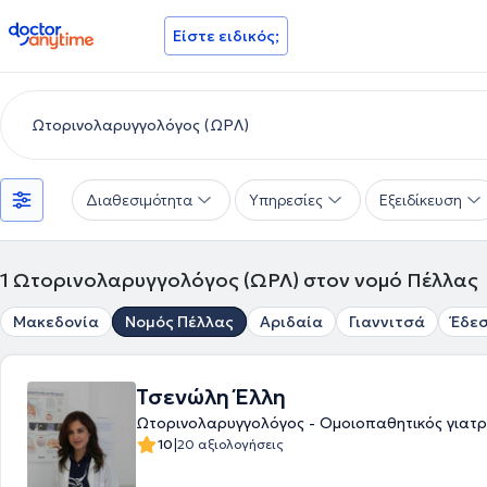
doctoranytime
Είστε ειδικός;
Διαθεσιμότητα
Υπηρεσίες
Εξειδίκευση
1
Ωτορινολαρυγγολόγος (ΩΡΛ) στον νομό Πέλλας
Μακεδονία
Νομός Πέλλας
Αριδαία
Γιαννιτσά
Έδε
Τσενώλη Έλλη
Ωτορινολαρυγγολόγος - Ομοιοπαθητικός γιατ
|
10
20 αξιολογήσεις