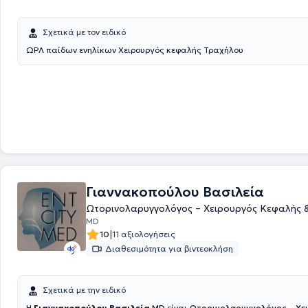
Σχετικά με τον ειδικό
ΩΡΛ παίδων ενηλίκων Χειρουργός κεφαλής Τραχήλου
Γιαννακοπούλου Βασιλεία
Ωτορινολαρυγγολόγος – Χειρουργός Κεφαλής 
MD
|
10
11 αξιολογήσεις
Διαθεσιμότητα για βιντεοκλήση
Σχετικά με την ειδικό
Η
Γιαννακοπούλου Βασιλεία
MD
είναι
Ωτορινολαρυγγολόγος – Χε