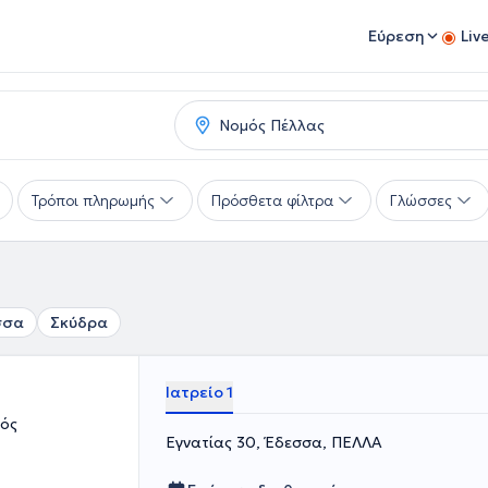
Εύρεση
Liv
Τρόποι πληρωμής
Πρόσθετα φίλτρα
Γλώσσες
σσα
Σκύδρα
Ιατρείο 1
ρός
Εγνατίας 30, Έδεσσα, ΠΕΛΛΑ