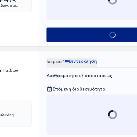
ίδων, στο
 φάσμα της
και τις
 ενδοσκοπική
ς φωνής και
τική
Κλείσε ραντεβο
Βιντεοκλήση
Ιατρείο 1
ι Παίδων
Διαθεσιμότητα εξ αποστάσεως
Επόμενη διαθεσιμότητα
σαλονίκη