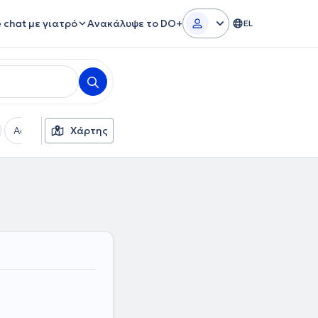
e chat με γιατρό
Ανακάλυψε το DO+
EL
Ασφαλιστικές εταιρείες
Χάρτης
Φύλο