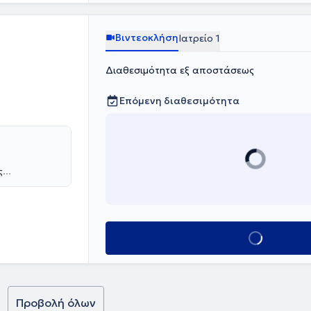
γιος Νικόλαος".
μα της
Βιντεοκλήση
Ιατρείο 1
υπνικής
ολογία παίδων.
Διαθεσιμότητα εξ αποστάσεως
) και συνέδρια,
 του Ιατρικού
, Χειρουργικής
Επόμενη διαθεσιμότητα
σμού Ελλάδος.
ς
ίου Αθηνών.
ων «Παναγιώτη
 Είναι κάτοχος
και
Κλείσε ραντεβο
είς εξετάσεις
ropean Board of
ιμελητής ΩΡΛ
α περιστατικών
εων σε όλο το
Προβολή όλων
ργάτης με την