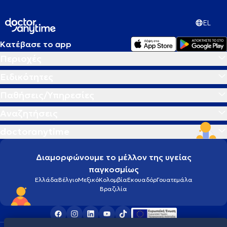
EL
Κατέβασε το app
Περιοχές
Ειδικότητες
Παθήσεις/Υπηρεσίες
Αναζητήσεις
doctoranytime
Διαμορφώνουμε το μέλλον της υγείας
παγκοσμίως
Ελλάδα
Βέλγιο
Μεξικό
Κολομβία
Εκουαδόρ
Γουατεμάλα
Βραζιλία