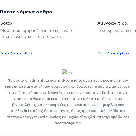
Προτεινόμενα άρθρα
Botox
Αμυγδαλίτιδα
Μάθε πού εφαρμόζεται, ποιες είναι οι
Πού οφείλεται και τ
παρενέργειες και ποιο το κόστος
Δες όλο το άρθρο
Δες όλο το άρθρο
Το doctoranytime είναι ένα end-to-end solution που υποστηρίζει τον
χρήστη από τη στιγμή που αντιμετωπίζει ένα ιατρικό σύμπτωμα μέχρι τη
στιγμή της λύσης του, δίνοντάς του τη δυνατότητα να βρεί ειδικό, να
ζητήσει καθοδήγηση μέσω chat και να μιλήσει μαζί του μέσω
βιντεοκλήσης. Οι πληροφορίες του συγκεκριμένου προφίλ έχουν
συλλεχθεί από αξιόπιστες πηγές, όπως η προσωπική σελίδα του
γιατρού/επαγγελματία υγείας και έχουν ελεγχθεί από την ομάδα του
doctoranytime.