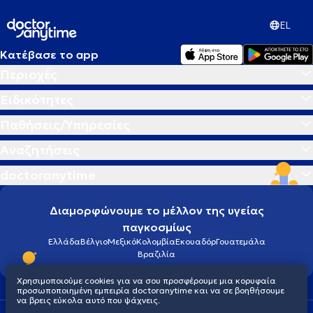
EL
Κατέβασε το app
Περιοχές
Ειδικότητες
Παθήσεις/Υπηρεσίες
Αναζητήσεις
doctoranytime
Διαμορφώνουμε το μέλλον της υγείας
παγκοσμίως
Ελλάδα
Βέλγιο
Μεξικό
Κολομβία
Εκουαδόρ
Γουατεμάλα
Βραζιλία
Χρησιμοποιούμε cookies για να σου προσφέρουμε μια κορυφαία
προσωποποιημένη εμπειρία doctoranytime και να σε βοηθήσουμε
να βρεις εύκολα αυτό που ψάχνεις.