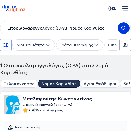
doctoranytime
EL
Ωτορινολαρυγγολόγος (ΩΡΛ), Νομός Κορινθίας
Διαθεσιμότητα
Τρόποι πληρωμής
Φύλο
1
Ωτορινολαρυγγολόγος (ΩΡΛ) στον νομό
Κορινθίας
Πελοπόννησος
Νομός Κορινθίας
Άγιοι Θεόδωροι
Βέλ
Μπαλαφούτης Κωνσταντίνος
Ωτορινολαρυγγολόγος (ΩΡΛ)
|
9.9
25 αξιολογήσεις
Απλή επίσκεψη