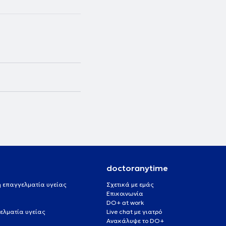
doctoranytime
 ή επαγγελματία υγείας
Σχετικά με εμάς
Επικοινωνία
DO+ at work
ελματία υγείας
Live chat με γιατρό
Ανακάλυψε το DO+