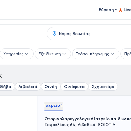
Εύρεση
Liv
Υπηρεσίες
Εξειδίκευση
Τρόποι πληρωμής
Πρό
ς
Θήβα
Λιβαδειά
Οινόη
Οινόφυτα
Σχηματάρι
Ιατρείο 1
Ωτορινολαρυγγολογικό Ιατρείο παίδων κα
Σοφοκλέους 64, Λιβαδειά, ΒΟΙΩΤΙΑ