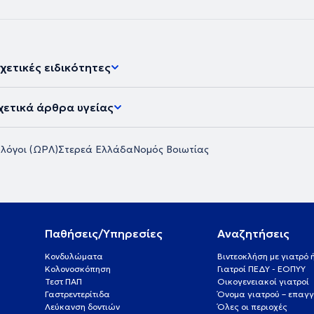
χετικές ειδικότητες
χετικά άρθρα υγείας
λόγοι (ΩΡΛ)
Στερεά Ελλάδα
Νομός Βοιωτίας
Παθήσεις/Υπηρεσίες
Αναζητήσεις
Κονδυλώματα
Βιντεοκλήση με γιατρό
Κολονοσκόπηση
Γιατροί ΠΕΔΥ - ΕΟΠΥΥ
Τεστ ΠΑΠ
Οικογενειακοί γιατροί
Γαστρεντερίτιδα
Όνομα γιατρού – επαγγ
Λεύκανση δοντιών
Όλες οι περιοχές