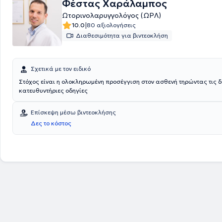
Φέστας Χαράλαμπος
Ωτορινολαρυγγολόγος (ΩΡΛ)
|
10.0
80 αξιολογήσεις
Διαθεσιμότητα για βιντεοκλήση
Σχετικά με τον ειδικό
Στόχος είναι η ολοκληρωμένη προσέγγιση στoν ασθενή τηρώντας τις δ
κατευθυντήριες οδηγίες
Επίσκεψη μέσω βιντεοκλήσης
Δες το κόστος