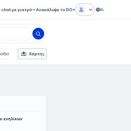
e chat με γιατρό
Ανακάλυψε το DO+
EL
σθετα φίλτρα
Χάρτης
Γλώσσες
Ασφαλιστικές εταιρείες
ι ενηλίκων