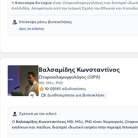
Η
Κανιούρα Ευτυχία
είναι Ωτορινολαρυγγολόγος και διατηρεί ιδιωτι
Καλλιθέα. Αποφοίτησε από την Ιατρική Σχολή του Εθνικού και Καποδι
Πανεπιστημίου Αθηνών και στη συνέχεια εκπλήρωσε την υπηρεσία υπ
νοσηλευτική μονάδα Μολάων στο Γενικό Νοσοκομείο Λακωνίας. Στη σ
Επίσκεψη μέσω βιντεοκλήσης
ειδικεύτηκε στην Ωτορινολαρυγγολογία στο Γενικό Νοσοκομείο Αεροπορ
Δες το κόστος
Πανεπιστημιακή Ωτορινολαρυγγολογική Κλινική του Γενικού Νοσοκομ
Ιπποκράτειο καθώς και έχει τελέσει
Επιμελήτρια Ωτορινολαρυγγολογι
στο Νοσοκομείο Παίδων "Η Αγία Σοφία". Τέλος, συμμετέχει σε πληθώ
που αφορούν την Ωτορινολαρυγγολογία και στο ιδιωτικό της ιατρείο π
υπηρεσίες της με κύριο μέλημά της την αντιμετώπιση ποικίλων
Ωτορινολαρυγγολογικών
παθήσεων.
Βαλσαμίδης Κωνσταντίνος
Ωτορινολαρυγγολόγος (ΩΡΛ)
MD, MSc, PhD
|
10.0
685 αξιολογήσεις
Διαθεσιμότητα για βιντεοκλήση
Σχετικά με τον ειδικό
Ο
Βαλσαμίδης Κωνσταντίνος
MD, MSc, PhD είναι Χειρουργός Ωτορι
ενηλίκων και παίδων, διατηρεί ιδιωτικό ιατρείο στην περιοχή Ιπποκρά
Θεσσαλονίκης ενώ, παράλληλα, διατελεί συνεργάτης στο Ιατρικό Δι