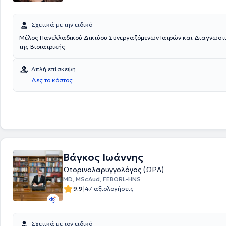
Σχετικά με την ειδικό
Μέλος Πανελλαδικού Δικτύου Συνεργαζόμενων Ιατρών και Διαγνωστικών Ιατρείων
της Βιοϊατρικής
Απλή επίσκεψη
Δες το κόστος
Βάγκος Ιωάννης
Ωτορινολαρυγγολόγος (ΩΡΛ)
MD, MScAud, FEBORL-HNS
|
9.9
47 αξιολογήσεις
Σχετικά με τον ειδικό