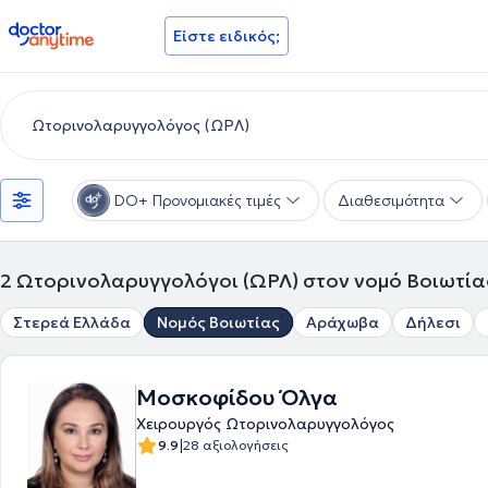
doctoranytime
Είστε ειδικός;
DO+ Προνομιακές τιμές
Διαθεσιμότητα
2
Ωτορινολαρυγγολόγοι (ΩΡΛ) στον νομό Βοιωτία
Στερεά Ελλάδα
Νομός Βοιωτίας
Αράχωβα
Δήλεσι
Μοσκοφίδου Όλγα
Χειρουργός Ωτορινολαρυγγολόγος
|
9.9
28 αξιολογήσεις