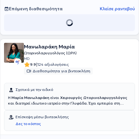
Επόμενη διαθεσιμότητα
Κλείσε ραντεβού
Μανωλαράκη Μαρία
Ωτορινολαρυγγολόγος (ΩΡΛ)
MD
|
9.9
124 αξιολογήσεις
Διαθεσιμότητα για βιντεοκλήση
Σχετικά με την ειδικό
Η
Μαρία Μανωλαράκη
είναι
Χειρουργός Ωτορινολαρυγγολόγος
και διατηρεί ιδιωτικο ιατρείο στην Γλυφάδα. Έχει εμπειρία στη
διάγνωση και αντιμετώπιση παθήσεων αυτιού, μύτης και λαιμού σε
ενήλικες και παιδιά. Παρέχει ολοκληρωμένη φροντίδα με έμφαση
Επίσκεψη μέσω βιντεοκλήσης
στην εξατομικευμένη προσέγγιση κάθε ασθενούς και τη χρήση
Δες το κόστος
σύγχρονου εξοπλισμού. Στο ιατρείο της πραγματοποιούνται πλήρεις
ωτορινολαρυγγολογικές εξετάσεις όπως ενδοσκόπηση ρινός,
φάρυγγα και λάρυγγα, ακοολογικός έλεγχος, καθαρισμός αυτιών,