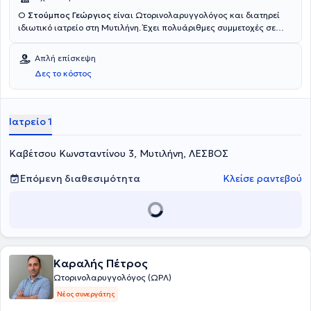
Ο
Στούμπος Γεώργιος
είναι Ωτορινολαρυγγολόγος και διατηρεί
ιδιωτικό ιατρείο στη Μυτιλήνη. Έχει πολυάριθμες συμμετοχές σε
συνέδρια και σεμινάρια ρινολογίας, λαρυγγολογίας και
νευροωτολογίας με εργασίες τόσο στην Ελλάδα όσο και στην
Απλή επίσκεψη
Ευρώπη. Χειρουργεί σε Αθήνα και Θεσσαλονίκη και συνεργάζεται
Δες το κόστος
με τα νοσοκομεία Metropolitan Hospital, Βιοκλινική και Ιατρικό
Διαβαλκανικό Κέντρο.
Ιατρείο 1
Καβέτσου Κωνσταντίνου 3, Μυτιλήνη, ΛΕΣΒΟΣ
Επόμενη διαθεσιμότητα
Κλείσε ραντεβού
Καραλής Πέτρος
Ωτορινολαρυγγολόγος (ΩΡΛ)
Νέος συνεργάτης