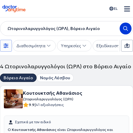
doctoranytime
EL
Ωτορινολαρυγγολόγος (ΩΡΛ), Βόρειο Αιγαίο
Διαθεσιμότητα
Υπηρεσίες
Εξειδίκευση
4
Ωτορινολαρυγγολόγοι (ΩΡΛ) στο Βόρειο Αιγαίο
Βόρειο Αιγαίο
Νομός Λέσβου
Κουτουκτσής Αθανάσιος
Ωτορινολαρυγγολόγος (ΩΡΛ)
|
9.9
41 αξιολογήσεις
Σχετικά με τον ειδικό
Ο
Κουτουκτσής Αθανάσιος
είναι Ωτορινολαρυγγολόγος και