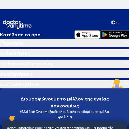
EL
Κατέβασε το app
Περιοχές
Ειδικότητες
Παθήσεις/Υπηρεσίες
Αναζητήσεις
doctoranytime
Διαμορφώνουμε το μέλλον της υγείας
παγκοσμίως
Ελλάδα
Βέλγιο
Μεξικό
Κολομβία
Εκουαδόρ
Γουατεμάλα
Βραζιλία
Χρησιμοποιούμε cookies για να σου προσφέρουμε μια κορυφαία