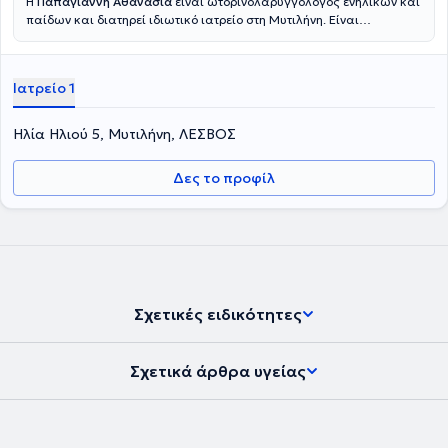
Η
Παπαγιάννη Αθανασία
είναι ωτορινολαρυγγολόγος ενηλίκων και
παίδων και διατηρεί ιδιωτικό ιατρείο στη Μυτιλήνη. Είναι
απόφοιτος της Ιατρικής Σχολής του Αριστοτελείου Πανεπιστημίου
Θεσσαλονίκης. Ειδικεύτηκε στην Ωτορινολαρυγγολογία στο
Πανεπιστημιακό νοσοκομείο Λωζάνης στην Ελβετία. Στη συνέχεια
Ιατρείο 1
εργάστηκε στο παιδιατρικό ακοολογικό τμήμα της ΩΡΛ Κλινικής του
Νοσοκομείου Παίδων "Η Αγία Σοφία". Έχει μετεκπαιδευτεί στην
παιδιατρική ακοολογία και φωνιατρική στην Ιατρική σχολή του
Ηλία Ηλιού 5, Μυτιλήνη, ΛΕΣΒΟΣ
Πανεπιστημίου Paris Descartes στο Παρίσι.
Δες το προφίλ
Σχετικές ειδικότητες
Σχετικά άρθρα υγείας