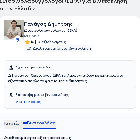
Ωτορινολαρυγγολόγοι (ΩΡΛ) για Βιντεοκλήση
τυπική ΩΡΛ εξέταση διενεργείται πλήρης ακοολογικός έλεγχος,
στην Ελλάδα
έλεγχος ακοής σε βρέφη με ωτοακουστικές εκπομπές,
ενδοσκοπικός έλεγχος ρινός, παραρρινίων και λάρυγγα αλλά και
πλήρης διερεύνηση ιλίγγου και εμβοών. Τέλος, είναι μέλος της
Πανάγος Δημήτρης
Πανελλήνιας ΩΡΛ Εταιρείας και του Ιατρικού Συλλόγου Βόρειας
Ωτορινολαρυγγολόγος (ΩΡΛ)
Ρηνανίας-Βεστφαλίας στην Γερμανία. Και τα δύο ιατρεία του είναι
MD, MSc
συμβεβλημένα με το δίκτυο υγείας Medisystem της Interamerikan.
|
10
10 αξιολογήσεις
Διαθεσιμότητα για βιντεοκλήση
Σχετικά με τον ειδικό
Δ.Πανάγος, Χειρουργός ΩΡΛ ενηλίκων-παίδων με εμπειρία στο
εξωτερικό σε όλο το φάσμα της ειδικότητας.
Επίσκεψη μέσω βιντεοκλήσης
Δες το κόστος
Βιντεοκλήση
Ιατρείο 1
Διαθεσιμότητα εξ αποστάσεως