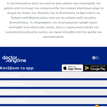
Το doctoranytime είναι ένα end-to-end solution που υποστηρίζει τον
χρήστη από τη στιγμή που αντιμετωπίζει ένα ιατρικό σύμπτωμα μέχρι τη
στιγμή της λύσης του, δίνοντάς του τη δυνατότητα να βρεί ειδικό, να
ζητήσει καθοδήγηση μέσω chat και να μιλήσει μαζί του μέσω
βιντεοκλήσης. Οι πληροφορίες του συγκεκριμένου προφίλ έχουν
συλλεχθεί από αξιόπιστες πηγές, όπως η προσωπική σελίδα του
γιατρού/επαγγελματία υγείας και έχουν ελεγχθεί από την ομάδα του
doctoranytime.
EL
Κατέβασε το app
Περιοχές
Ειδικότητες
Παθήσεις/Υπηρεσίες
Αναζητήσεις