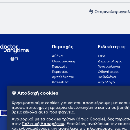
Ωτορινολαρυγγολ
Περιοχές
Ειδικότητες
Αθήνα
ΩΡΛ
EL
Θεσσαλονίκη
Δερματολόγοι
Πειραιάς
Γυναικολόγοι
Περιστέρι
Οδοντίατροι
Αμπελόκηποι
Παθολόγοι
Καλλιθέα
Ψυχολόγοι
Πάτρα
Οφθαλμίατροι
🍪 Αποδοχή cookies
Γλυφάδα
Ενδοκρινολόγοι
Νίκαια
Ουρολόγοι
Χρησιμοποιούμε cookies για να σου προσφέρουμε μια κορυ
Νέα Σμύρνη
Καρδιολόγοι
προσωποποιημένη εμπειρία doctoranytime και να σε βοηθή
βρεις εύκολα αυτό που ψάχνεις.
Αναφορικά με τα cookies τρίτων (όπως Google), δες περισ
στην
Πολιτική Απορρήτου
. Επιπλέον, αναλύουμε την επισκ
Διαμορφώνουμε το μέλλον τη
και ενδυναμώνουμε την ασφάλεια της πλατφόρμας, για να