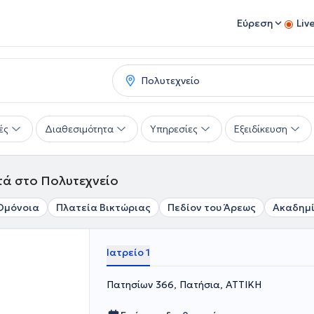
Εύρεση
Liv
ές
Διαθεσιμότητα
Υπηρεσίες
Εξειδίκευση
ά στο Πολυτεχνείο
Ομόνοια
Πλατεία Βικτώριας
Πεδίον του Άρεως
Ακαδημ
Ιατρείο 1
Πατησίων 366, Πατήσια, ΑΤΤΙΚΗ