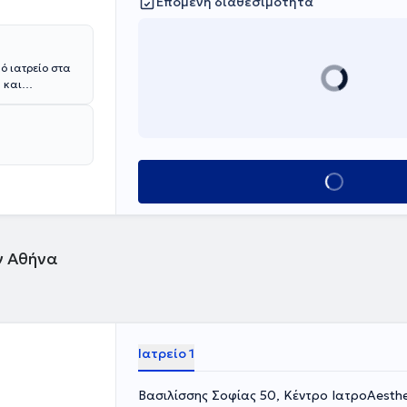
Επόμενη διαθεσιμότητα
ό ιατρείο στα
 και
ικευτεί σε
συνεδρίων και
ς κατάρτισης
Κλείσε ραντεβού
ν Αθήνα
Ιατρείο 1
Βασιλίσσης Σοφίας 50, Κέντρο ΙατροAesthet