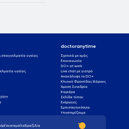
doctoranytime
 ή επαγγελματία υγείας
Σχετικά με εμάς
Επικοινωνία
DO+ at work
ελματία υγείας
Live chat με γιατρό
Ανακάλυψε το DO+
Κλινική Φροντίδας Βάρους
Άμεση Συνεδρία
Καριέρα
ΕΟΠΥΥ
Σελίδα τύπου
Q
Ενέργειες
ς
Εμπιστευτικότητα
Υποστηρίζουμε
όρ
Γουατεμάλα
Βραζιλία