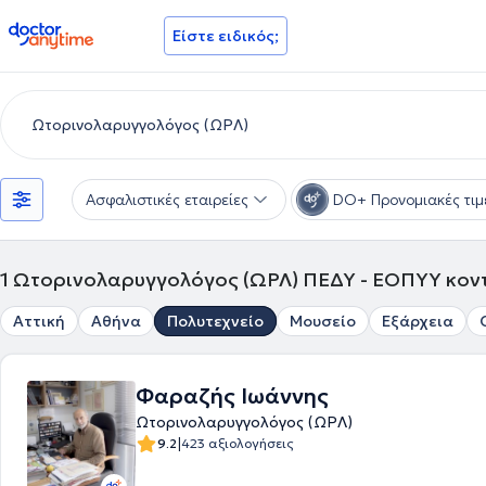
doctoranytime
Είστε ειδικός;
Ασφαλιστικές εταιρείες
DO+ Προνομιακές τιμ
1
Ωτορινολαρυγγολόγος (ΩΡΛ) ΠΕΔΥ - ΕΟΠΥΥ κοντ
Αττική
Αθήνα
Πολυτεχνείο
Μουσείο
Εξάρχεια
Φαραζής Ιωάννης
Ωτορινολαρυγγολόγος (ΩΡΛ)
|
9.2
423 αξιολογήσεις