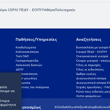
όγοι (ΩΡΛ) ΠΕΔΥ - ΕΟΠΥΥ
Αθήνα
Πολυτεχνείο
Παθήσεις/Υπηρεσίες
Αναζητήσεις
Κονδυλώματα
Βιντεοκλήση με γιατρό
Κολονοσκόπηση
Γιατροί ΠΕΔΥ - ΕΟΠΥΥ
Τεστ ΠΑΠ
Οικογενειακοί γιατροί
Γαστρεντερίτιδα
Όνομα γιατρού – επαγγ
Λεύκανση δοντιών
Όλες οι περιοχές
ΔΕΠΥ
Όλες οι ειδικότητες
Κολποσκόπηση
Άρθρα υγείας
Laser μυωπίας
Διαγνωστικά κέντρα
Πνευμονία
Διαγνωστικά κέντρα 
φαία
Καρκίνος του πνεύμονα
Συχνές ερωτήσεις - FA
σουμε να
Ρώτα τους ειδικούς μα
Λίστα φαρμάκων
σότερα
εψιμότητα
ς υγείας παγκοσμίως
Ελλάδα
Βέλγιο
Μεξικό
Κολομβία
Εκουαδ