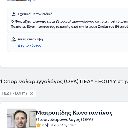
Σχετικά με τον ειδικό
Ο
Φαραζής Ιωάννης
είναι Ωτορινολαρυγγολόγος και διατηρεί ιδιωτικ
Πατήσια. Είναι πτυχιούχος ιατρικής από την Ιατρική Σχολή του Εθνικού
Καποδιστριακού Πανεπιστημίου Αθηνών και έχει εκπαιδευτεί και εξειδ
πανεπιστημιακές κλινικές της Αθήνας. Τέλος, παρακολουθεί πλήθος 
Απλή επίσκεψη
σεμιναρίων στην Ελλάδα και στο εξωτερικό στα πλαίσια της συνεχού
Δες το κόστος
στον τομέα της ωτορινολαρυγγολογίας.
1
Ωτορινολαρυγγολόγος (ΩΡΛ) ΠΕΔΥ - ΕΟΠΥΥ στη
ΠΕΔΥ - ΕΟΠΥΥ
Μακρυπίδης Κωνσταντίνος
Ωτορινολαρυγγολόγος (ΩΡΛ)
|
9.6
181 αξιολογήσεις