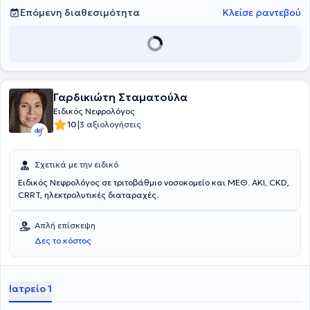
παρακολούθηση και αντιμετώπιση νεφρολογικών παθήσεων,
Επόμενη διαθεσιμότητα
Κλείσε ραντεβού
εφαρμόζοντας σύγχρονες και εξατομικευμένες προσεγγίσεις
φροντίδας. Παράλληλα, η ιατρός συνεργάζεται με οργανωμένα
νεφρολογικά κέντρα, παρέχοντας ολοκληρωμένες υπηρεσίες
υγείας, ενώ είναι ενεργό μέλος ελληνικών και ευρωπαϊκών
επιστημονικών εταιρειών.
Γαρδικιώτη Σταματούλα
Ειδικός Νεφρολόγος
|
10
3 αξιολογήσεις
Σχετικά με την ειδικό
Ειδικός Νεφρολόγος σε τριτοβάθμιο νοσοκομείο και ΜΕΘ. AKI, CKD,
CRRT, ηλεκτρολυτικές διαταραχές.
Απλή επίσκεψη
Δες το κόστος
Ιατρείο 1