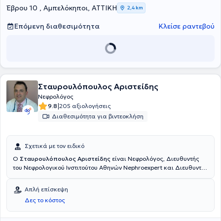
Έβρου 10 , Αμπελόκηποι, ΑΤΤΙΚΗ
2,4 km
Επόμενη διαθεσιμότητα
Κλείσε ραντεβού
Σταυρουλόπουλος Αριστείδης
Νεφρολόγος
|
9.8
205 αξιολογήσεις
Διαθεσιμότητα για βιντεοκλήση
Σχετικά με τον ειδικό
Ο
Σταυρουλόπουλος Αριστείδης
είναι Νεφρολόγος, Διευθυντής
του Νεφρολογικού Ινστιτούτου Αθηνών Nephroexpert και Διευθυντής
του Ομίλου Pan Health Group. Παρακολουθεί ασθενείς από όλη την
Αθήνα αλλά και την επαρχία, στο Μοσχάτο, στον Άγιο Δημήτριο και
Απλή επίσκεψη
στο Αιγάλεω. Είναι αριστούχος πρωτεύσας απόφοιτος της Ιατρικής
Δες το κόστος
Σχολής του Πανεπιστημίου Κρήτης με πολύχρονη εμπειρία στη
Νεφρολογία τόσο στην Ελλάδα, όσο και στο εξωτερικό.
Χαρακτηρίζεται ως επιστήμονας με διεθνή δραστηριότητα, καθώς