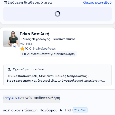
Επόμενη διαθεσιμότητα
Κλείσε ραντεβού
Γκίκα Βασιλική
Ειδικός Νεφρολόγος - Βιοστατιστικός
MD, MSc
|
10.0
9 αξιολογήσεις
Διαθεσιμότητα για βιντεοκλήση
Σχετικά με την ειδικό
Η
Γκίκα Βασιλική
MD, MSc είναι
Ειδικός Νεφρολόγος -
Βιοστατιστικός
και διατηρεί ιδιωτικό νεφρολογικό ιατρείο στην
Πανόρμου. Έχει εκπαιδευτεί στην Ιατρική Σχολή του Εθνικού και
Καποδιστριακού Πανεπιστημίου Αθηνών, όπου απέκτησε και το
μεταπτυχιακό της στη Βιοστατιστική, ενώ ολοκλήρωσε την
Βιντεοκλήση
Ιατρείο 1
Ιατρείο 2
ειδικότητα του στη Νεφρολογία σε μεγάλα νοσοκομεία της Αθήνας,
όπως το Γενικό Νοσοκομείο Αθηνών "Γεώργιος Γεννηματάς", το
Λαϊκό Γενικό Νοσοκομείο Αθηνών και το Γενικό Νοσοκομείο Αθηνών
κατ' οίκον επίσκεψη, Πανόρμου, ΑΤΤΙΚΗ
2,7 km
Αλεξάνδρα. Διαθέτει σημαντική κλινική εμπειρία στη διάγνωση,