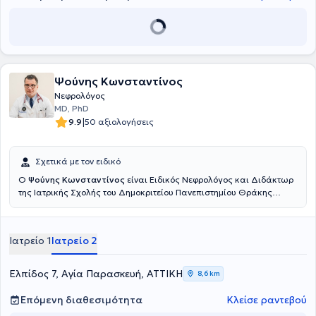
πολυάριθμες δημοσιεύσεις, λαμβάνει μέρος σε συνέδρια και
ημερίδες και ενημερώνεται συνεχώς για τις εξελίξεις. Διαθέτει
πολυετή εμπειρία και στόχος της είναι η άμεση, σωστή και με
ευαισθησία αντιμετώπιση όσων την εμπιστεύονται.
Ψούνης Κωνσταντίνος
Νεφρολόγος
MD, PhD
|
9.9
50 αξιολογήσεις
Σχετικά με τον ειδικό
Ο
Ψούνης Κωνσταντίνος
είναι Ειδικός Νεφρολόγος και Διδάκτωρ
της Ιατρικής Σχολής του Δημοκριτείου Πανεπιστημίου Θράκης
(Δ.Π.Θ.). Διατηρεί δύο άρτια εξοπλισμένα ιατρεία, το ένα στο κέντρο
της Αθήνας και το άλλο στην Αγία Παρασκευή. Είναι επιμελητής
νεφρολόγος στο εξειδικευμένο Νεφρολογικό Κέντρο "Ιατρικό
Ιατρείο 1
Ιατρείο 2
Δάφνης" του ομίλου "Ιατρικό Αθηνών" και επιστημονικός
συνεργάτης του Ιατρικού Κέντρου Αθηνών στο Μαρούσι. Ο ιατρός
δίνει μεγάλη έμφαση στη διάγνωση, αντιμετώπιση και θεραπεία
Ελπίδος 7, Αγία Παρασκευή, ΑΤΤΙΚΗ
8,6 km
κλινικών καταστάσεων, όπως: • Χρόνια και οξεία νεφρική
ανεπάρκεια • Αναιμία νεφρικής νόσου • Ιδιοπαθής και ανθεκτική
Επόμενη διαθεσιμότητα
Κλείσε ραντεβού
υπέρταση • Κολικός νεφρού • Νεφρολιθίαση • Λοιμώξεις