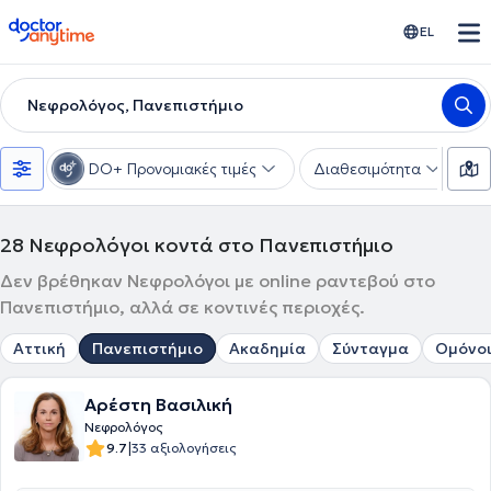
doctoranytime
EL
Νεφρολόγος, Πανεπιστήμιο
DO+ Προνομιακές τιμές
Διαθεσιμότητα
Υ
28
Νεφρολόγοι κοντά στο Πανεπιστήμιο
Δεν βρέθηκαν Νεφρολόγοι με online ραντεβού στο
Πανεπιστήμιο, αλλά σε κοντινές περιοχές.
Αττική
Πανεπιστήμιο
Ακαδημία
Σύνταγμα
Ομόνο
Αρέστη Βασιλική
Νεφρολόγος
|
9.7
33 αξιολογήσεις