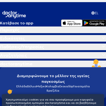
EL
Κατέβασε το app
Περιοχές
Ειδικότητες
Παθήσεις/Υπηρεσίες
Αναζητήσεις
doctoranytime
Διαμορφώνουμε το μέλλον της υγείας
παγκοσμίως
Ελλάδα
Βέλγιο
Μεξικό
Κολομβία
Εκουαδόρ
Γουατεμάλα
Βραζιλία
Χρησιμοποιούμε cookies για να σου προσφέρουμε μια κορυφαία
προσωποποιημένη εμπειρία doctoranytime και να σε βοηθήσουμε