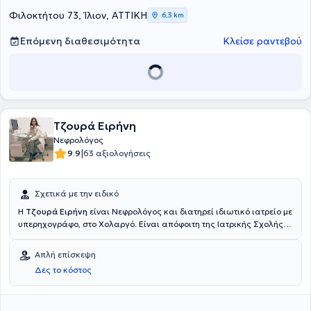
Φιλοκτήτου 73, Ίλιον, ΑΤΤΙΚΗ
6,3 km
Επόμενη διαθεσιμότητα
Κλείσε ραντεβού
Τζουρά Ειρήνη
Νεφρολόγος
|
9.9
63 αξιολογήσεις
Σχετικά με την ειδικό
Η
Τζουρά Ειρήνη
είναι Νεφρολόγος και διατηρεί ιδιωτικό ιατρείο με
υπερηχογράφο, στο Χολαργό. Είναι απόφοιτη της Ιατρικής Σχολής
του Εθνικού και Καποδιστριακού Πανεπιστημίου Αθηνών ενώ
ειδικεύτηκε στη Νεφρολογία, στην Ελβετία, τις Ηνωμένες Πολιτείες
Απλή επίσκεψη
Αμερικής και σε κεντρικά νοσοκομεία της Αθήνας. Έχοντας
Δες το κόστος
μετεκπαιδευτεί στην υπερηχογραφία νεφρών στο Emory University
των ΗΠΑ και στο Γενικό Νοσοκομείο Αθηνών "Γ. Γεννηματάς",
συμπεριλαμβάνει στην κλινική εξέταση, τον υπέρηχο νεφρών,