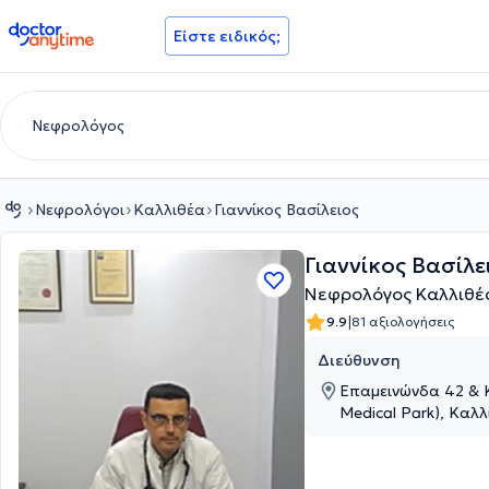
doctoranytime
Είστε ειδικός;
Νεφρολόγοι
Καλλιθέα
Γιαννίκος Βασίλειος
Γιαννίκος Βασίλε
Νεφρολόγος Καλλιθέ
|
9.9
81 αξιολογήσεις
Διεύθυνση
Επαμεινώνδα 42 & Κ
Medical Park), Καλλ