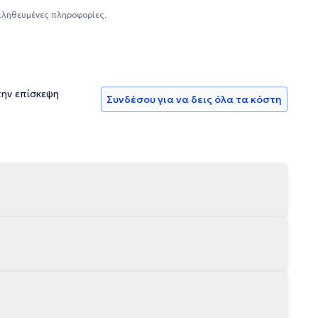
τοιχες θέσεις στο παρελθόν στον ιδιωτικό και το δημόσιο
αληθευμένες πληροφορίες.
ατρικά συνέδρια και συνέδρια Νεφρολογίας, αναρτώντας
την επίσκεψη
Συνδέσου για να δεις όλα τα κόστη