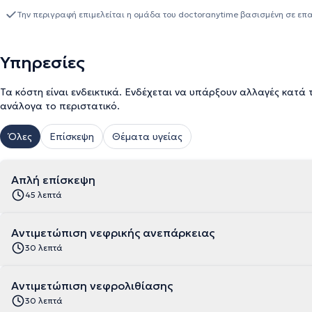
"Μεσόγειος" Χαλκίδας από το 2014 και έχοντας εργαστεί σε αντίσ
Την περιγραφή επιμελείται η ομάδα του doctoranytime βασισμένη σε επ
τομέα. Επιπλέον, φροντίζοντας για τη δια βίου εκπαίδευση του, έχει παρακολουθήσει πλήθος μετεκπαιδευτικών και
συνεδρίων και έχει συμμετάσχει σε πολλά ελληνικά και διεθνή ι
δημοσιεύσεις του.
Υπηρεσίες
Τα κόστη είναι ενδεικτικά. Ενδέχεται να υπάρξουν αλλαγές κατά 
ανάλογα το περιστατικό.
Όλες
Επίσκεψη
Θέματα υγείας
Απλή επίσκεψη
45 λεπτά
Αντιμετώπιση νεφρικής ανεπάρκειας
30 λεπτά
Αντιμετώπιση νεφρολιθίασης
30 λεπτά