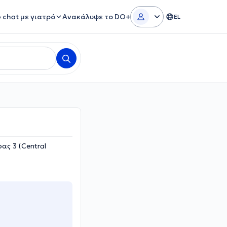
e chat με γιατρό
Ανακάλυψε το DO+
EL
ας 3 (Central