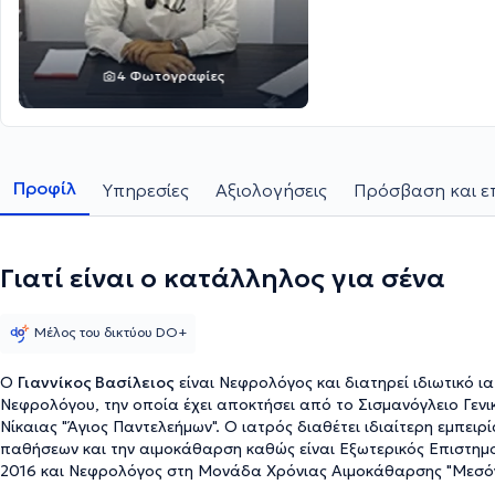
4 Φωτογραφίες
Προφίλ
Υπηρεσίες
Αξιολογήσεις
Πρόσβαση και ε
Γιατί είναι ο κατάλληλος για σένα
Μέλος του δικτύου DO+
Ο
Γιαννίκος Βασίλειος
είναι Νεφρολόγος και διατηρεί ιδιωτικό ια
Νεφρολόγου, την οποία έχει αποκτήσει από το Σισμανόγλειο Γενι
Νίκαιας "Άγιος Παντελεήμων". Ο ιατρός διαθέτει ιδιαίτερη εμπειρία στην αντιμετώπιση της υπέρτασης, των νεφρικών
παθήσεων και την αιμοκάθαρση καθώς είναι Εξωτερικός Επιστημο
2016 και Νεφρολόγος στη Μονάδα Χρόνιας Αιμοκάθαρσης "Μεσόγει
εκπαιδευτική εμπειρία, όντας εκπαιδευτής στο Πρόγραμμα εκπαί