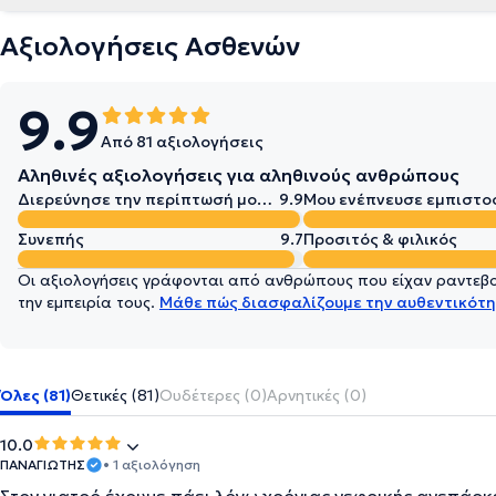
Αξιολογήσεις Ασθενών
9.9
Από 81 αξιολογήσεις
Αληθινές αξιολογήσεις για αληθινούς ανθρώπους
Διερεύνησε την περίπτωσή μου σε βάθος
9.9
Μου ενέπνευσε εμπιστο
Συνεπής
9.7
Προσιτός & φιλικός
Οι αξιολογήσεις γράφονται από ανθρώπους που είχαν ραντεβού
την εμπειρία τους.
Μάθε πώς διασφαλίζουμε την αυθεντικότη
Όλες (81)
Θετικές (81)
Ουδέτερες (0)
Αρνητικές (0)
10.0
ΠΑΝΑΓΙΩΤΗΣ
• 1 αξιολόγηση