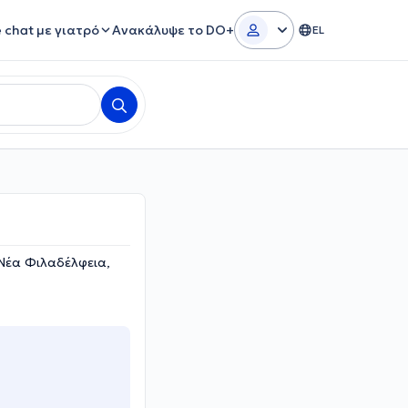
e chat με γιατρό
Ανακάλυψε το DO+
EL
Νέα Φιλαδέλφεια,