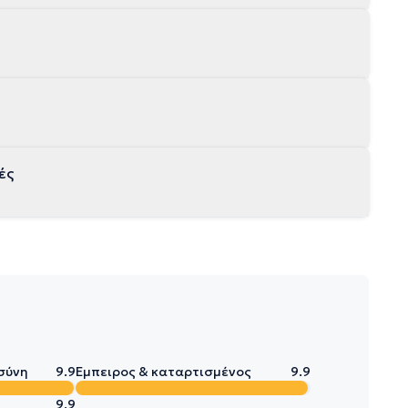
ές
σύνη
9.9
Έμπειρος & καταρτισμένος
9.9
9.9