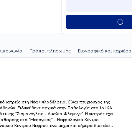
πικοινωνία
Τρόποι πληρωμής
Βιογραφικό και καριέρα
ικό ιατρείο στη Νέα Φιλαδέλφεια. Είναι πτυχιούχος της
Αθηνών. Ειδικεύθηκε αρχικά στην Παθολογία στο 1ο ΙΚΑ
ττικής "Σισμανόγλειο - Αμαλία Φλέμινγκ". Η γιατρός έχει
κάθαρσης στο "Μεσόγειος" - Νεφρολογικό Κέντρο
αϊκού Κέντρου Νεφρού, ενώ μέχρι και σήμερα διατελεί
ς ιατρείο προσφέρει πλήθος υπηρεσιών, σεβόμενη τις