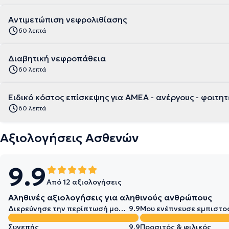
Αντιμετώπιση νεφρολιθίασης
60 λεπτά
Διαβητική νεφροπάθεια
60 λεπτά
Ειδικό κόστος επίσκεψης για ΑΜΕΑ - ανέργους - φοιτητ
60 λεπτά
Αξιολογήσεις Ασθενών
9.9
Από 12 αξιολογήσεις
Αληθινές αξιολογήσεις για αληθινούς ανθρώπους
Διερεύνησε την περίπτωσή μου σε βάθος
9.9
Μου ενέπνευσε εμπιστο
Συνεπής
9.9
Προσιτός & φιλικός