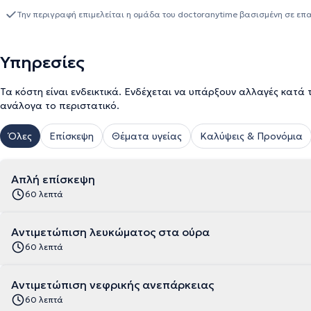
ιδιαίτερες ανάγκες κάθε ασθενούς. Τέλος, η γιατρός είναι μέλος 
Την περιγραφή επιμελείται η ομάδα του doctoranytime βασισμένη σε επ
Νεφρολογικής Εταιρείας.
Υπηρεσίες
Τα κόστη είναι ενδεικτικά. Ενδέχεται να υπάρξουν αλλαγές κατά 
ανάλογα το περιστατικό.
Όλες
Επίσκεψη
Θέματα υγείας
Καλύψεις & Προνόμια
Απλή επίσκεψη
60 λεπτά
Αντιμετώπιση λευκώματος στα ούρα
60 λεπτά
Αντιμετώπιση νεφρικής ανεπάρκειας
60 λεπτά