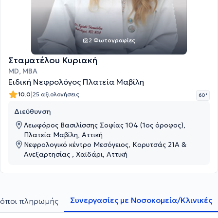
2 Φωτογραφίες
Σταματέλου Κυριακή
MD, MBA
Ειδική Νεφρολόγος Πλατεία Μαβίλη
|
10.0
25 αξιολογήσεις
60 '
Διεύθυνση
Λεωφόρος Βασιλίσσης Σοφίας 104 (1ος όροφος),
Πλατεία Μαβίλη, Αττική
Νεφρολογικό κέντρο Μεσόγειος, Κορυτσάς 21Α &
Ανεξαρτησίας , Χαϊδάρι, Αττική
Συνεργασίες με Νοσοκομεία/Κλινικές
όποι πληρωμής