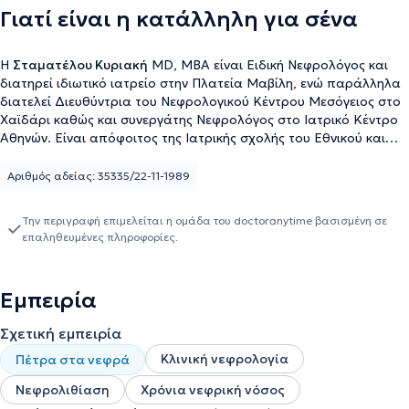
Γιατί είναι η κατάλληλη για σένα
Η
Σταματέλου Κυριακή
MD, MBA είναι Ειδική Νεφρολόγος και
διατηρεί ιδιωτικό ιατρείο στην Πλατεία Μαβίλη, ενώ παράλληλα
διατελεί Διευθύντρια του Νεφρολογικού Κέντρου Μεσόγειος στο
Χαϊδάρι καθώς και συνεργάτης Νεφρολόγος στο Ιατρικό Κέντρο
Αθηνών. Είναι απόφοιτος της Ιατρικής σχολής του Εθνικού και
Καποδιστριακού Πανεπιστημίου Αθηνών και κατέχει
μεταπτυχιακό τίτλο σπουδών Οργάνωσης και Διοίκησης Υγείας
Αριθμός αδείας: 35335/22-11-1989
από το Πανεπιστήμιο Keele της Μεγάλης Βρετανίας. Ειδικεύτηκε
στη Νεφρολογία σε νοσοκομεία της Αθήνας και της Βαρκελώνης.
Την περιγραφή επιμελείται η ομάδα του doctoranytime βασισμένη σε
Έχει εργαστεί σε νοσοκομεία της Αυστραλίας, στο Εθνικό
επαληθευμένες πληροφορίες.
Ινστιτούτο Υγείας των ΗΠΑ, και έχει διατελέσει σύμβουλος
υπηρεσιών ανάπτυξης για το Βρετανικό Συμβούλιο στην Αγγλία,
καθώς επίσης και αξιολογήτρια του Εθνικού Συμβουλίου
Εμπειρία
Διαπίστευσης. Επιπροσθέτως, έχει διατελέσει Διευθύντρια στο
Νεφρολογικό Τμήμα και στη Μονάδα Τεχνητού Νεφρού της
Σχετική εμπειρία
Κλινικής "Κυανούς Σταυρός" και Διευθύντρια της Νεφρολογικής
Μονάδας της Κλινικής "Γαληνός". Διαθέτει πολυάριθμες
Κλινική νεφρολογία
Πέτρα στα νεφρά
δημοσιεύσεις και ανακοινώσεις σε επιστημονικά συνέδρια και έχει
Νεφρολιθίαση
Χρόνια νεφρική νόσος
υπάρξει προσκεκλημένη ομιλήτρια σε συνέδρια στην Ελλάδα και