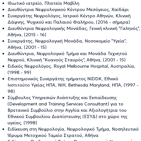
Ιδιωτικό ιατρείο, Πλατεία Μαβίλη
Διευθύντρια Νεφρολογικού Κέντρου Μεσόγειος, Χαϊδάρι
Συνεργάτης Νεφρολόγος, Ιατρικό Κέντρο Αθηνών, Κλινική
Δάφνης, Ψυχικού και Παλαιού Φαλήρου, (2016 - σήμερα)
Διευθύντρια Νεφρολογικής Μονάδας, Γενική κλινική "Γαληνός",
Αθήνα, (2015 - 16)
Συνεργάτης, Νεφρολογική Μονάδα, Νοσοκομείο "Υγεία",
Αθήνα, (2001 - 15)
Διευθύντρια, Νεφρολογικό Τμήμα και Μονάδα Τεχνητού
Νεφρού, Κλινική "Κυανούς Σταυρός", Αθήνα, (2001 - 15)
Ειδικός Νεφρολόγος, Royal Melbourne Hospital, Αυστραλία,
(1998 - 99)
Επιστημονικός Συνεργάτης τμήματος NIDDK, Εθνικό
Ινστιτούτο Υγείας ΗΠΑ, NIH, Bethesda Maryland, ΗΠΑ, (1997 -
98)
Σύμβουλος Υπηρεσιών Ανάπτυξης και Εκπαίδευσης
(Development and Training Services Consultant) για το
Βρετανικό Συμβούλιο στην Αγγλία και Αξιολογήτρια του
Εθνικού Συμβουλίου Διαπίστευσης (ΕΣΥΔ) στο χώρο της
υγείας, (1998)
Ειδίκευση στη Νεφρολογία, Νεφρολογικό Τμήμα, Νοσηλευτικό
Ίδρυμα Μετοχικού Ταμείο Στρατού, Αθήνα