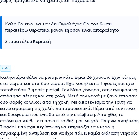
χωρίς πραγματικά να χρειάζεται; Ευχαριστώ
Καλο θα ειναι να τον δει Ογκολόγος Θα του δωσει
περαιτέρω θεραπεία μονον εφοσον ειναι απαραίτητο
Σταματέλου Κυριακή
Χολή
Καλησπέρα θέλω να ρωτήσω κάτι. Είμαι 26 χρονων. Έχω πέτρες
στα νεφρά και στα δυο νεφρά. Έχω νοσηλευτεί 3 φορές και έχω
τοποθετήσει 2 φορές pigtail. Τον Μάιο γέννησα, στην εγκυμοσύνη
απέκτησα πέτρες και στη χολή. Μετά την γεννά με ξανά έπιασαν
δυο φορές κολλικοι από τη χολή. Με αποτέλεσμα την Τρίτη να
κάνω αφαίρεση της χολής λαπαροσκοπικά. Πέρα από τον πονο
και δυσφορία που ένιωθα από την επέμβαση. Από χθες το
απόγευμα νιώθω ότι πονάει το δεξι μου νεφρό. Παίρνω αντιβίωση
Zinadol, υπάρχει περίπτωση να επηρεάζει τα νεφρά η
συγκεκριμένη αντιβίωση και να έχω πάθει καμία διάταση νεφρού;