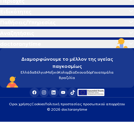
Περιοχές
Ειδικότητες
Παθήσεις/Υπηρεσίες
Αναζητήσεις
doctoranytime
Διαμορφώνουμε το μέλλον της υγείας
παγκοσμίως
Ελλάδα
Βέλγιο
Μεξικό
Κολομβία
Εκουαδόρ
Γουατεμάλα
Βραζιλία
Οροι χρήσης
Cookies
Πολιτική προστασίας προσωπικού απορρήτου
© 2026 doctoranytime