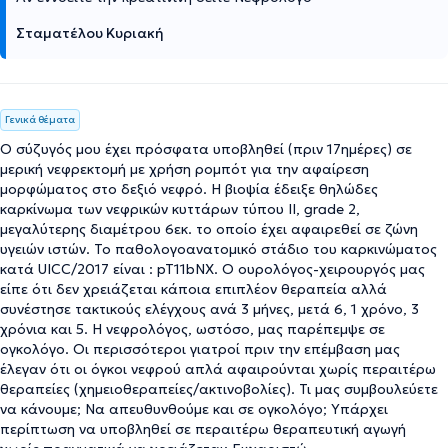
Σταματέλου Κυριακή
Γενικά θέματα
Ο σύζυγός μου έχει πρόσφατα υποβληθεί (πριν 17ημέρες) σε
μερική νεφρεκτομή με χρήση ρομπότ για την αφαίρεση
μορφώματος στο δεξιό νεφρό. Η βιοψία έδειξε θηλώδες
καρκίνωμα των νεφρικών κυττάρων τύπου ΙΙ, grade 2,
μεγαλύτερης διαμέτρου 6εκ. το οποίο έχει αφαιρεθεί σε ζώνη
υγειών ιστών. Το παθολογοανατομικό στάδιο του καρκινώματος
κατά UICC/2017 είναι : pT11bNX. Ο ουρολόγος-χειρουργός μας
είπε ότι δεν χρειάζεται κάποια επιπλέον θεραπεία αλλά
συνέστησε τακτικούς ελέγχους ανά 3 μήνες, μετά 6, 1 χρόνο, 3
χρόνια και 5. Η νεφρολόγος, ωστόσο, μας παρέπεμψε σε
ογκολόγο. Οι περισσότεροι γιατροί πριν την επέμβαση μας
έλεγαν ότι οι όγκοι νεφρού απλά αφαιρούνται χωρίς περαιτέρω
θεραπείες (χημειοθεραπείες/ακτινοβολίες). Τι μας συμβουλεύετε
να κάνουμε; Να απευθυνθούμε και σε ογκολόγο; Υπάρχει
περίπτωση να υποβληθεί σε περαιτέρω θεραπευτική αγωγή