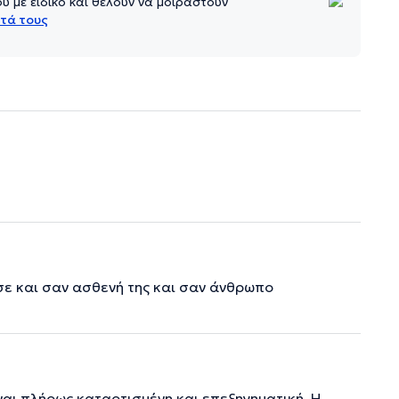
 με ειδικό και θέλουν να μοιραστούν
τά τους
ισε και σαν ασθενή της και σαν άνθρωπο
ναι πλήρως καταρτισμένη και επεξηγηματική. Η