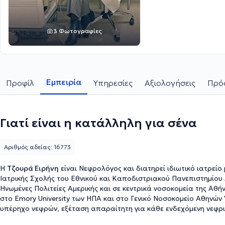
3 Φωτογραφίες
Εμπειρία
Προφίλ
Υπηρεσίες
Αξιολογήσεις
Πρόσ
Γιατί είναι η κατάλληλη για σένα
Αριθμός αδείας: 16773
Η
Τζουρά Ειρήνη
είναι Νεφρολόγος και διατηρεί ιδιωτικό ιατρεί
Ιατρικής Σχολής του Εθνικού και Καποδιστριακού Πανεπιστημίου Α
Ηνωμένες Πολιτείες Αμερικής και σε κεντρικά νοσοκομεία της Αθ
στο Emory University των ΗΠΑ και στο Γενικό Νοσοκομείο Αθηνών "
υπέρηχο νεφρών, εξέταση απαραίτητη για κάθε ενδεχόμενη νεφρικ
ως Επιμελήτρια Νεφρολογίας στο Πρότυπο Νεφρολογικό Κέντρο Ατ