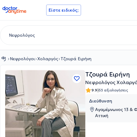
doctoranytime
Είστε ειδικός;
Νεφρολόγοι
Χολαργός
Τζουρά Ειρήνη
Τζουρά Ειρήνη
Νεφρολόγος Χολαργ
|
9.9
63 αξιολογήσεις
Διεύθυνση
Αγαμέμνωνος 13 & 
Αττική