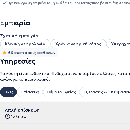
Παθολογίας στο Κέντρο Καρδιολογικής Αποκατάστασης "Ζέβις", στ
Την περιγραφή επιμελείται η ομάδα του doctoranytime βασισμένη σε επ
Νοσοκομείου Αθηνών "Αλεξάνδρα". Τέλος, εργάστηκε ως ειδικευόμ
"Σισμανόγλειο" και στο Γενικό Νοσοκομείο Αθηνών "Ερυθρός Σταυρ
Μεταμόσχευσης του Νοσοκομείου "Mount Sinai" στη Νέα Υόρκη τ
Εμπειρία
Σχετική εμπειρία
Κλινική νεφρολογία
Χρόνια νεφρική νόσος
Υπερηχο
63 συστάσεις ασθενών
Υπηρεσίες
Τα κόστη είναι ενδεικτικά. Ενδέχεται να υπάρξουν αλλαγές κατά 
ανάλογα το περιστατικό.
Όλες
Επίσκεψη
Θέματα υγείας
Εξετάσεις & Επεμβάσει
Απλή επίσκεψη
45 λεπτά