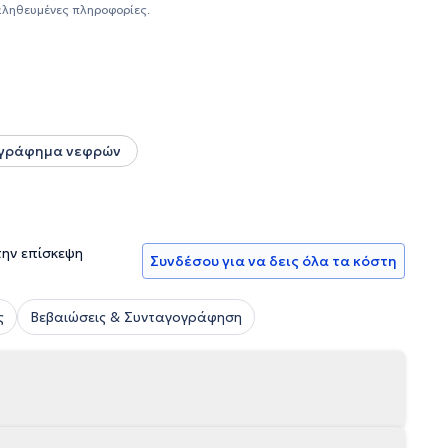
ην Ελβετία και στη Θεραπευτική Κλινική του Γενικού
αληθευμένες πληροφορίες.
ενη Νεφρολογίας στο Γενικό Νοσοκομείο Αττικής
ός" με τρίμηνη άσκηση στη Νεφρολογική Κλινική - Κλινική
ων ΗΠΑ.
γράφημα νεφρών
την επίσκεψη
Συνδέσου για να δεις όλα τα κόστη
ς
Βεβαιώσεις & Συνταγογράφηση