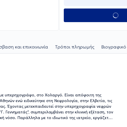
βαση και επικοινωνία
Τρόποι πληρωμής
Βιογραφικό
ο με υπερηχογράφο, στο Χολαργό. Είναι απόφοιτη της
θηνών ενώ ειδικεύτηκε στη Νεφρολογία, στην Ελβετία, τις
ήνας. Έχοντας μετεκπαιδευτεί στην υπερηχογραφία νεφρών
Γ. Γεννηματάς", συμπεριλαμβάνει στην κλινική εξέταση, τον
ή νόσο. Παράλληλα με το ιδιωτικό της ιατρείο, εργάζεται
τικής, ενώ στο παρελθόν έχει εργαστεί ως ειδικευόμενη