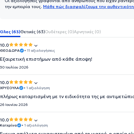
Οι αξιολογήσεις γράφονται από ανθρώπους που είχαν ραντεβού
την εμπειρία τους.
Μάθε πώς διασφαλίζουμε την αυθεντικότη
Όλες (63)
Θετικές (63)
Ουδέτερες (0)
Αρνητικές (0)
10.0
ΘΕΟΔΩΡΑ
• 11 αξιολογήσεις
Εξαιρετική επιστήμων από κάθε άποψη!
30 Ιουλίου 2026
10.0
ΧΡΥΣΟΥΛΑ
• 1 αξιολόγηση
πλήρως καταρτισμένη με τν ειδικότητα της με αντιμετώπ
26 Ιουνίου 2026
10.0
Κατερίνα
• 1 αξιολόγηση
Έμεινα απόλυτα ευχαριστημένη από τη γιατρό, η οποία εί