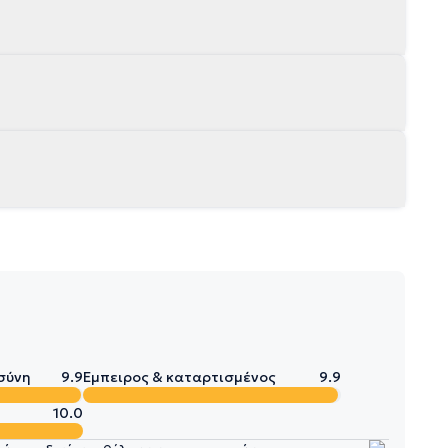
σύνη
9.9
Έμπειρος & καταρτισμένος
9.9
10.0