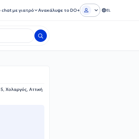
e chat με γιατρό
Ανακάλυψε το DO+
EL
5, Χολαργός, Αττική