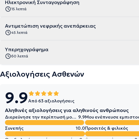
Ηλεκτρονική Συνταγογράφηση
15 λεπτά
Αντιμετώπιση νεφρικής ανεπάρκειας
45 λεπτά
Υπερηχογράφημα
60 λεπτά
Αξιολογήσεις Ασθενών
9.9
Από 63 αξιολογήσεις
Αληθινές αξιολογήσεις για αληθινούς ανθρώπους
Διερεύνησε την περίπτωσή μου σε βάθος
9.9
Μου ενέπνευσε εμπιστο
Συνεπής
10.0
Προσιτός & φιλικός