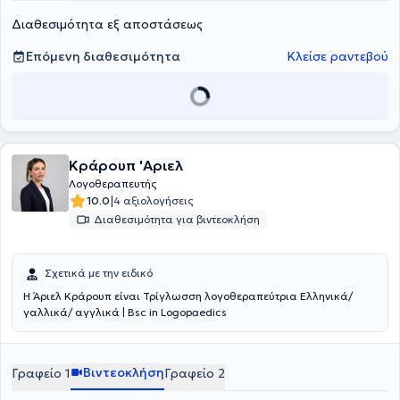
τους θεραπευτές του. Βασικός στόχος αποτελεί η ενίσχυση της
Διαθεσιμότητα εξ αποστάσεως
ανεξαρτησίας των παιδιών και η υποστήριξη του συστήματος της
οικογένειας.
Επόμενη διαθεσιμότητα
Κλείσε ραντεβού
Κράρουπ 'Αριελ
Λογοθεραπευτής
|
10.0
4 αξιολογήσεις
Διαθεσιμότητα για βιντεοκλήση
Σχετικά με την ειδικό
Η Άριελ Κράρουπ είναι Τρίγλωσση λογοθεραπεύτρια Ελληνικά/
γαλλικά/ αγγλικά | Bsc in Logopaedics
Βιντεοκλήση
Γραφείο 1
Γραφείο 2