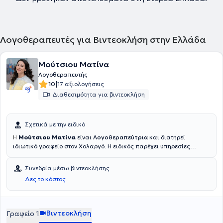
Λογοθεραπευτές για Βιντεοκλήση στην Ελλάδα
Μούτσιου Ματίνα
Λογοθεραπευτής
|
10
17 αξιολογήσεις
Διαθεσιμότητα για βιντεοκλήση
Σχετικά με την ειδικό
Η
Μούτσιου Ματίνα
είναι
Λογοθεραπεύτρια
και διατηρεί
ιδιωτικό γραφείο στον Χολαργό. Η ειδικός παρέχει υπηρεσίες
Λογοθεραπείας σε παιδιά και εφήβους μέσω εξατομικευμένης
παρέμβασης σε ένα ασφαλές και υποστηρικτικό περιβάλλον.
Συνεδρία μέσω βιντεοκλήσης
Επιπλέον, παρέχονται υπηρεσίες αξιολόγησης και παρέμβασης, με
Δες το κόστος
τη χρήση σταθμισμένων εργαλείων για διαταραχές λόγου, ομιλίας
και επικοινωνίας, με στόχο την ενίσχυση της αλληλεπίδρασης αλλά
και της ενίσχυσης των δεξιοτήτων του κάθε παιδιού.
Χρησιμοποιούνται νατουραλιστικές προσεγγίσεις για την ανάδυση
Βιντεοκλήση
Γραφείο 1
κοινωνικών δεξιοτήτων ανάμεσα στο παιδί και την οικογένεια και