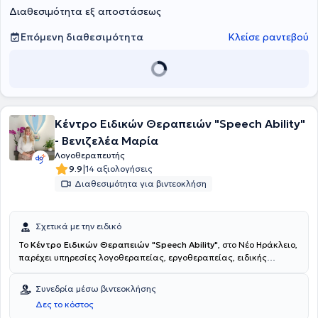
Διαθεσιμότητα εξ αποστάσεως
Επόμενη διαθεσιμότητα
Κλείσε ραντεβού
Κέντρο Ειδικών Θεραπειών "Speech Ability"
- Βενιζελέα Μαρία
Λογοθεραπευτής
|
9.9
14 αξιολογήσεις
Διαθεσιμότητα για βιντεοκλήση
Σχετικά με την ειδικό
Το
Κέντρο Ειδικών Θεραπειών "Speech Ability"
, στο Νέο Ηράκλειο,
παρέχει υπηρεσίες λογοθεραπείας, εργοθεραπείας, ειδικής
διαπαιδαγώγησης, ψυχολογικής υποστήριξης και συμβουλευτικής
γονέων καθώς και παιγνιοθεραπείας με
Επιστημονική υπεύθυνη
Συνεδρία μέσω βιντεοκλήσης
τη Λογοθεραπεύτρια Βενιζελέα Μαρία
. Σπούδασε Λογοθεραπεία
Δες το κόστος
στη Σχολή Επιστημών Υγείας του Ανώτατου Τεχνολογικού