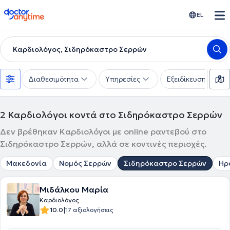
doctoranytime
EL
Καρδιολόγος, Σιδηρόκαστρο Σερρών
Διαθεσιμότητα
Υπηρεσίες
Εξειδίκευση
2
Καρδιολόγοι κοντά στο Σιδηρόκαστρο Σερρών
Δεν βρέθηκαν Καρδιολόγοι με online ραντεβού στο
Σιδηρόκαστρο Σερρών, αλλά σε κοντινές περιοχές.
Μακεδονία
Νομός Σερρών
Σιδηρόκαστρο Σερρών
Ηρ
Μιδάλκου Μαρία
Καρδιολόγος
|
10.0
17 αξιολογήσεις