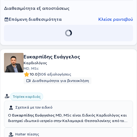
εργάστηκε για ένα έτος ως Ειδικός καρδιολόγος σε θέση επιμελητή
Διαθεσιμότητα εξ αποστάσεως
στο Γενικό Νοσοκομείο Γ. Παπανικολάου Θεσσαλονίκης. Στο ιατρείο
του παρέχει πλήθος υπηρεσιών, εξατομικευμένες στις ανάγκες
εκάστοτε ασθενούς.
Επόμενη διαθεσιμότητα
Κλείσε ραντεβού
Ευκαρπίδης Ευάγγελος
Καρδιολόγος
MD, MSc
|
10.0
306 αξιολογήσεις
Διαθεσιμότητα για βιντεοκλήση
Triplex καρδιάς
Σχετικά με τον ειδικό
Ο
Ευκαρπίδης Ευάγγελος
MD, MSc είναι Ειδικός Καρδιολόγος και
διατηρεί ιδιωτικό ιατρείο στην Καλαμαριά Θεσσαλονίκης από το
2017. Είναι πτυχιούχος της Ιατρικής Σχολής του Αριστοτελείου
Πανεπιστημίου Θεσσαλονίκης και είναι κάτοχος μεταπτυχιακού
Holter πίεσης