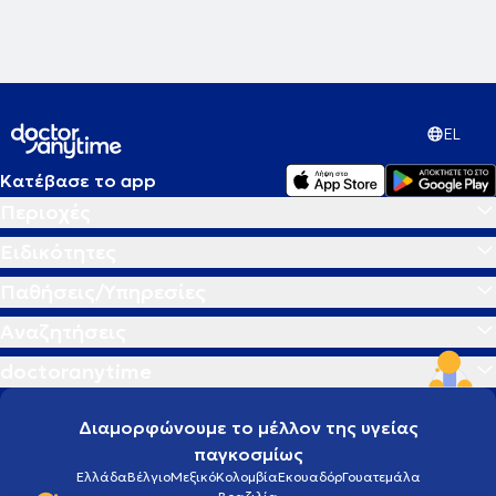
EL
Κατέβασε το app
Περιοχές
Ειδικότητες
Παθήσεις/Υπηρεσίες
Αναζητήσεις
doctoranytime
Διαμορφώνουμε το μέλλον της υγείας
παγκοσμίως
Ελλάδα
Βέλγιο
Μεξικό
Κολομβία
Εκουαδόρ
Γουατεμάλα