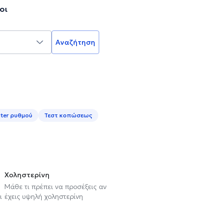
οι
Αναζήτηση
lter ρυθμού
Τεστ κοπώσεως
Χοληστερίνη
Μάθε τι πρέπει να προσέξεις αν
ι
έχεις υψηλή χοληστερίνη