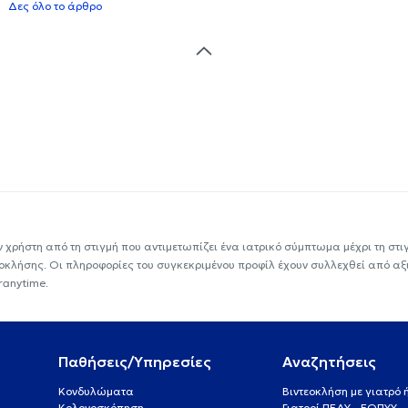
Δες όλο το άρθρο
ν χρήστη από τη στιγμή που αντιμετωπίζει ένα ιατρικό σύμπτωμα μέχρι τη στιγμ
εοκλήσης. Οι πληροφορίες του συγκεκριμένου προφίλ έχουν συλλεχθεί από αξ
ranytime.
Παθήσεις/Υπηρεσίες
Αναζητήσεις
Κονδυλώματα
Βιντεοκλήση με γιατρό
Κολονοσκόπηση
Γιατροί ΠΕΔΥ - ΕΟΠΥΥ