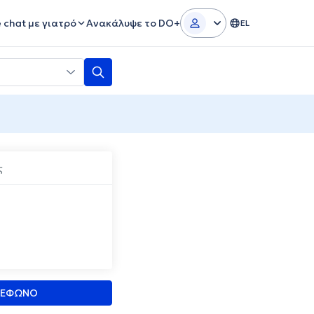
e chat με γιατρό
Ανακάλυψε το DO+
EL
ς
ΛΕΦΩΝΟ